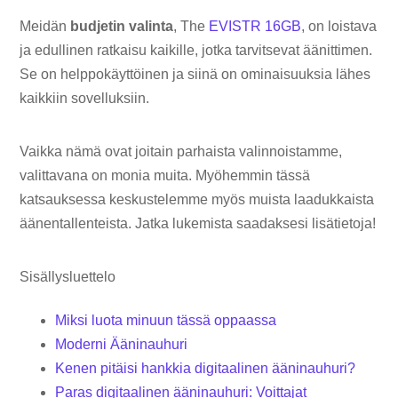
Meidän
budjetin valinta
, The
EVISTR 16GB
, on loistava
ja edullinen ratkaisu kaikille, jotka tarvitsevat äänittimen.
Se on helppokäyttöinen ja siinä on ominaisuuksia lähes
kaikkiin sovelluksiin.
Vaikka nämä ovat joitain parhaista valinnoistamme,
valittavana on monia muita. Myöhemmin tässä
katsauksessa keskustelemme myös muista laadukkaista
äänentallenteista. Jatka lukemista saadaksesi lisätietoja!
Sisällysluettelo
Miksi luota minuun tässä oppaassa
Moderni Ääninauhuri
Kenen pitäisi hankkia digitaalinen ääninauhuri?
Paras digitaalinen ääninauhuri: Voittajat