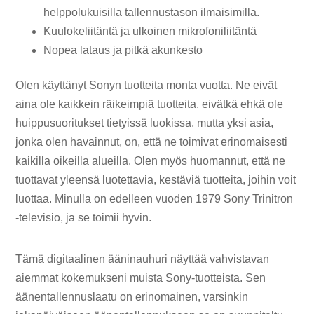
helppolukuisilla tallennustason ilmaisimilla.
Kuulokeliitäntä ja ulkoinen mikrofoniliitäntä
Nopea lataus ja pitkä akunkesto
Olen käyttänyt Sonyn tuotteita monta vuotta. Ne eivät
aina ole kaikkein räikeimpiä tuotteita, eivätkä ehkä ole
huippusuoritukset tietyissä luokissa, mutta yksi asia,
jonka olen havainnut, on, että ne toimivat erinomaisesti
kaikilla oikeilla alueilla. Olen myös huomannut, että ne
tuottavat yleensä luotettavia, kestäviä tuotteita, joihin voit
luottaa. Minulla on edelleen vuoden 1979 Sony Trinitron
-televisio, ja se toimii hyvin.
Tämä digitaalinen ääninauhuri näyttää vahvistavan
aiemmat kokemukseni muista Sony-tuotteista. Sen
äänentallennuslaatu on erinomainen, varsinkin