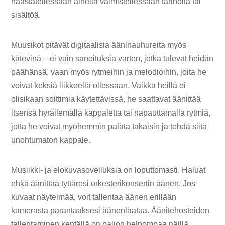
haastatellessaan aiheita valmistellessaan tarinoita tai
sisältöä.
Muusikot pitävät digitaalisia ääninauhureita myös
kätevinä – ei vain sanoituksia varten, jotka tulevat heidän
päähänsä, vaan myös rytmeihin ja melodioihin, joita he
voivat keksiä liikkeellä ollessaan. Vaikka heillä ei
olisikaan soittimia käytettävissä, he saattavat äänittää
itsensä hyräilemällä kappaletta tai napauttamalla rytmiä,
jotta he voivat myöhemmin palata takaisin ja tehdä siitä
unohtumaton kappale.
Musiikki- ja elokuvasovelluksia on loputtomasti. Haluat
ehkä äänittää tyttäresi orkesterikonsertin äänen. Jos
kuvaat näytelmää, voit tallentaa äänen erillään
kamerasta parantaaksesi äänenlaatua. Äänitehosteiden
tallentaminen kentällä on paljon helpompaa näillä