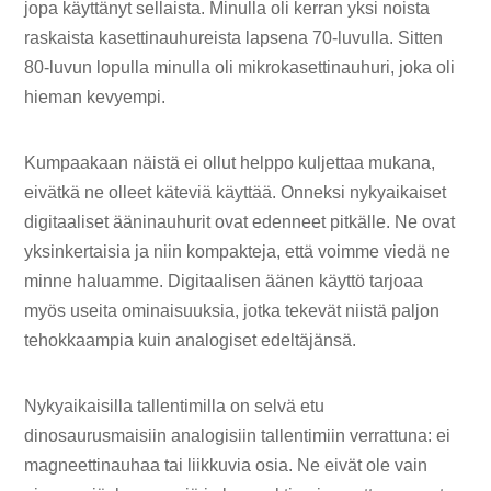
jopa käyttänyt sellaista. Minulla oli kerran yksi noista
raskaista kasettinauhureista lapsena 70-luvulla. Sitten
80-luvun lopulla minulla oli mikrokasettinauhuri, joka oli
hieman kevyempi.
Kumpaakaan näistä ei ollut helppo kuljettaa mukana,
eivätkä ne olleet käteviä käyttää. Onneksi nykyaikaiset
digitaaliset ääninauhurit ovat edenneet pitkälle. Ne ovat
yksinkertaisia ​​ja niin kompakteja, että voimme viedä ne
minne haluamme. Digitaalisen äänen käyttö tarjoaa
myös useita ominaisuuksia, jotka tekevät niistä paljon
tehokkaampia kuin analogiset edeltäjänsä.
Nykyaikaisilla tallentimilla on selvä etu
dinosaurusmaisiin analogisiin tallentimiin verrattuna: ei
magneettinauhaa tai liikkuvia osia. Ne eivät ole vain