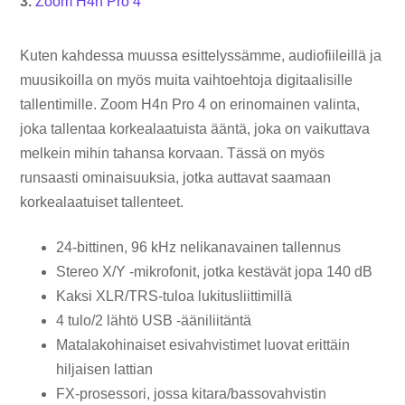
3.
Zoom H4n Pro 4
Kuten kahdessa muussa esittelyssämme, audiofiileillä ja
muusikoilla on myös muita vaihtoehtoja digitaalisille
tallentimille. Zoom H4n Pro 4 on erinomainen valinta,
joka tallentaa korkealaatuista ääntä, joka on vaikuttava
melkein mihin tahansa korvaan. Tässä on myös
runsaasti ominaisuuksia, jotka auttavat saamaan
korkealaatuiset tallenteet.
24-bittinen, 96 kHz nelikanavainen tallennus
Stereo X/Y -mikrofonit, jotka kestävät jopa 140 dB
Kaksi XLR/TRS-tuloa lukitusliittimillä
4 tulo/2 lähtö USB -ääniliitäntä
Matalakohinaiset esivahvistimet luovat erittäin
hiljaisen lattian
FX-prosessori, jossa kitara/bassovahvistin