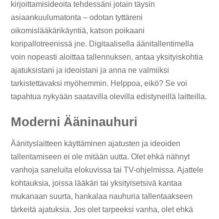
kirjoittamisideoita tehdessäni jotain täysin
asiaankuulumatonta – odotan tyttäreni
oikomislääkärikäyntiä, katson poikaani
koripallotreenissä jne. Digitaalisella äänitallentimella
voin nopeasti aloittaa tallennuksen, antaa yksityiskohtia
ajatuksistani ja ideoistani ja anna ne valmiiksi
tarkistettavaksi myöhemmin. Helppoa, eikö? Se voi
tapahtua nykyään saatavilla olevilla edistyneillä laitteilla.
Moderni Ääninauhuri
Äänityslaitteen käyttäminen ajatusten ja ideoiden
tallentamiseen ei ole mitään uutta. Olet ehkä nähnyt
vanhoja saneluita elokuvissa tai TV-ohjelmissa. Ajattele
kohtauksia, joissa lääkäri tai yksityisetsivä kantaa
mukanaan suurta, hankalaa nauhuria tallentaakseen
tärkeitä ajatuksia. Jos olet tarpeeksi vanha, olet ehkä