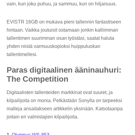
vain, kun joku puhuu, ja sammuu, kun on hiljaisuus.
EVISTR 16GB on mukava pieni tallennin fantastiseen
hintaan. Vaikka joutuisit ostamaan jonkin kalliimman
tallentimen suurimman osan työstäsi, saatat haluta
yhden niistä varmuuskopioksi huippuluokan
tallentimellesi.
Paras digitaalinen ääninauhuri:
The Competition
Digitaalisten tallenteiden markkinat ovat suuret, ja
kilpailijoita on monia. Pelkästään Sonylla on tarpeeksi
malleja ansaitakseen artikkelin yksinään. Katsotaanpa
joitain eri valmistajien kilpailijoita.
1.
Olympus WS-853