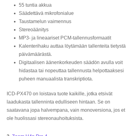
55 tuntia akkua
Säädettävä mikrofonialue
Taustamelun vaimennus
Stereoäänitys
MP3- ja lineaariset PCM-tallennusformaatit
Kalenterihaku auttaa löytämään tallenteita tietystä
päivämäärästä.
Digitaalisen äänenkorkeuden säädön avulla voit
hidastaa tai nopeuttaa tallennusta helpottaaksesi
puheen manuaalista transkriptiota.
ICD-PX470 on loistava tuote kaikille, jotka etsivät
laadukasta tallenninta edulliseen hintaan. Se on
saatavana jopa halvempana, vain monoversiona, jos et
ole huolissasi stereonauhoituksista.