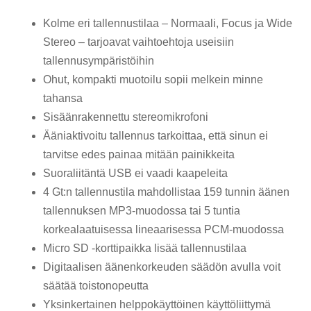
Kolme eri tallennustilaa – Normaali, Focus ja Wide
Stereo – tarjoavat vaihtoehtoja useisiin
tallennusympäristöihin
Ohut, kompakti muotoilu sopii melkein minne
tahansa
Sisäänrakennettu stereomikrofoni
Ääniaktivoitu tallennus tarkoittaa, että sinun ei
tarvitse edes painaa mitään painikkeita
Suoraliitäntä USB ei vaadi kaapeleita
4 Gt:n tallennustila mahdollistaa 159 tunnin äänen
tallennuksen MP3-muodossa tai 5 tuntia
korkealaatuisessa lineaarisessa PCM-muodossa
Micro SD -korttipaikka lisää tallennustilaa
Digitaalisen äänenkorkeuden säädön avulla voit
säätää toistonopeutta
Yksinkertainen helppokäyttöinen käyttöliittymä