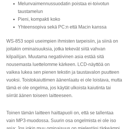
Melunvaimennussuodatin poistaa ei-toivotun
taustamelun
Pieni, kompakti koko
Yhteensopiva sekä PC:n että Macin kanssa
WS-853 sopii useimpien ihmisten tarpeisiin, ja siinä on
joitakin ominaisuuksia, jotka tekevät siitä vahvan
kilpailijan. Muutama negatiivinen asia estää sitä
nousemasta luettelomme kärkeen. LCD-näyttöä on
vaikea lukea sen pienen tekstin ja taustavalon puutteen
vuoksi. Toistokaiuttimen äänenlaatu ei ole loistava, mutta
tämä ei ole ongelma, jos käytät ulkoista kaiutinta tai
siirrät äänen toiseen laitteeseen.
Toinen tämän laitteen haittapuoli on, että se tallentaa
vain MP3-muodossa. Suurin osa ongelmista ei ole iso
asia; Jos jokin muu ominaisuus on mielestäsi tärkeämpi,