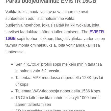
Paras budjettivalinta: EVISTR 16GB
Vaikka kaksi muuta voittavaa valintaamme ovat
suhteellisen edullisia, halusimme valita
budjettivaihtoehdon, joka sisältää kaikki työkalut, joita
tarvitset laadukkaan äänen tallentamiseen. The
EVISTR
16GB
sopii tuohon laskuun. Budjettivalintaa varten se on
täynnä monia ominaisuuksia, joita voit nähdä kalliissa
tuotteessa.
Sen 4’x1’x0.4′ profiili sopii melkein mihin tahansa
ja painaa vain 3.2 unssia.
Tallentaa MP3-muodossa nopeudella 128Kbps tai
64kbps
Tallentaa WAV-tiedostoja nopeudella 1536 Kbps
16 Gt:n tallennustila mahdollistaa yli 1000 tunnin
äänen tallentamisen