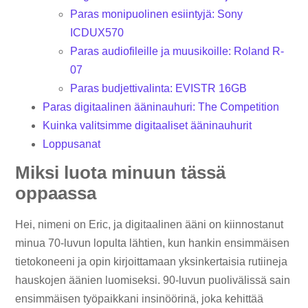
Paras monipuolinen esiintyjä: Sony
ICDUX570
Paras audiofileille ja muusikoille: Roland R-
07
Paras budjettivalinta: EVISTR 16GB
Paras digitaalinen ääninauhuri: The Competition
Kuinka valitsimme digitaaliset ääninauhurit
Loppusanat
Miksi luota minuun tässä
oppaassa
Hei, nimeni on Eric, ja digitaalinen ääni on kiinnostanut
minua 70-luvun lopulta lähtien, kun hankin ensimmäisen
tietokoneeni ja opin kirjoittamaan yksinkertaisia ​​rutiineja
hauskojen äänien luomiseksi. 90-luvun puolivälissä sain
ensimmäisen työpaikkani insinöörinä, joka kehittää