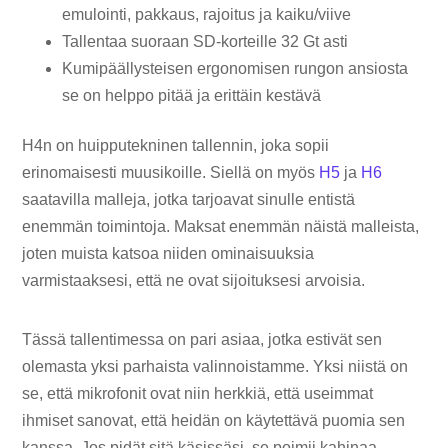
emulointi, pakkaus, rajoitus ja kaiku/viive
Tallentaa suoraan SD-korteille 32 Gt asti
Kumipäällysteisen ergonomisen rungon ansiosta
se on helppo pitää ja erittäin kestävä
H4n on huipputekninen tallennin, joka sopii
erinomaisesti muusikoille. Siellä on myös
H5
ja
H6
saatavilla malleja, jotka tarjoavat sinulle entistä
enemmän toimintoja. Maksat enemmän näistä malleista,
joten muista katsoa niiden ominaisuuksia
varmistaaksesi, että ne ovat sijoituksesi arvoisia.
Tässä tallentimessa on pari asiaa, jotka estivät sen
olemasta yksi parhaista valinnoistamme. Yksi niistä on
se, että mikrofonit ovat niin herkkiä, että useimmat
ihmiset sanovat, että heidän on käytettävä puomia sen
kanssa. Jos pidät sitä käsissäsi, se poimii kahinaa