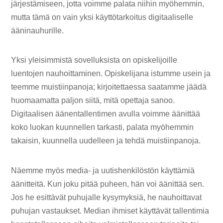
järjestämiseen, jotta voimme palata niihin myöhemmin,
mutta tämä on vain yksi käyttötarkoitus digitaaliselle
ääninauhurille.
Yksi yleisimmistä sovelluksista on opiskelijoille
luentojen nauhoittaminen. Opiskelijana istumme usein ja
teemme muistiinpanoja; kirjoitettaessa saatamme jäädä
huomaamatta paljon siitä, mitä opettaja sanoo.
Digitaalisen äänentallentimen avulla voimme äänittää
koko luokan kuunnellen tarkasti, palata myöhemmin
takaisin, kuunnella uudelleen ja tehdä muistiinpanoja.
Näemme myös media- ja uutishenkilöstön käyttämiä
äänitteitä. Kun joku pitää puheen, hän voi äänittää sen.
Jos he esittävät puhujalle kysymyksiä, he nauhoittavat
puhujan vastaukset. Median ihmiset käyttävät tallentimia