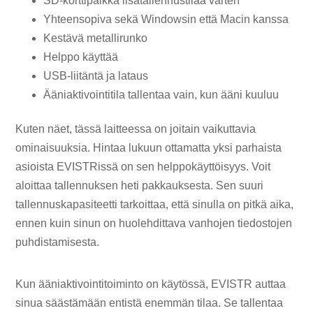
SD-korttipaikka lisätallennustilaa varten
Yhteensopiva sekä Windowsin että Macin kanssa
Kestävä metallirunko
Helppo käyttää
USB-liitäntä ja lataus
Ääniaktivointitila tallentaa vain, kun ääni kuuluu
Kuten näet, tässä laitteessa on joitain vaikuttavia
ominaisuuksia. Hintaa lukuun ottamatta yksi parhaista
asioista EVISTRissä on sen helppokäyttöisyys. Voit
aloittaa tallennuksen heti pakkauksesta. Sen suuri
tallennuskapasiteetti tarkoittaa, että sinulla on pitkä aika,
ennen kuin sinun on huolehdittava vanhojen tiedostojen
puhdistamisesta.
Kun ääniaktivointitoiminto on käytössä, EVISTR auttaa
sinua säästämään entistä enemmän tilaa. Se tallentaa