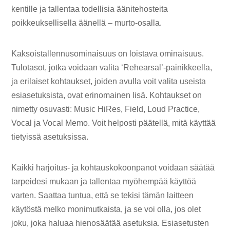
kentille ja tallentaa todellisia äänitehosteita
poikkeuksellisella äänellä – murto-osalla.
Kaksoistallennusominaisuus on loistava ominaisuus.
Tulotasot, jotka voidaan valita ‘Rehearsal’-painikkeella,
ja erilaiset kohtaukset, joiden avulla voit valita useista
esiasetuksista, ovat erinomainen lisä. Kohtaukset on
nimetty osuvasti: Music HiRes, Field, Loud Practice,
Vocal ja Vocal Memo. Voit helposti päätellä, mitä käyttää
tietyissä asetuksissa.
Kaikki harjoitus- ja kohtauskokoonpanot voidaan säätää
tarpeidesi mukaan ja tallentaa myöhempää käyttöä
varten. Saattaa tuntua, että se tekisi tämän laitteen
käytöstä melko monimutkaista, ja se voi olla, jos olet
joku, joka haluaa hienosäätää asetuksia. Esiasetusten