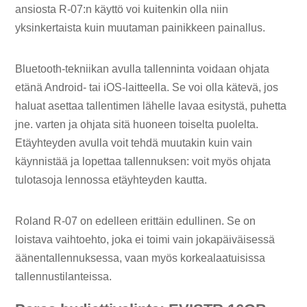
ansiosta R-07:n käyttö voi kuitenkin olla niin
yksinkertaista kuin muutaman painikkeen painallus.
Bluetooth-tekniikan avulla tallenninta voidaan ohjata
etänä Android- tai iOS-laitteella. Se voi olla kätevä, jos
haluat asettaa tallentimen lähelle lavaa esitystä, puhetta
jne. varten ja ohjata sitä huoneen toiselta puolelta.
Etäyhteyden avulla voit tehdä muutakin kuin vain
käynnistää ja lopettaa tallennuksen: voit myös ohjata
tulotasoja lennossa etäyhteyden kautta.
Roland R-07 on edelleen erittäin edullinen. Se on
loistava vaihtoehto, joka ei toimi vain jokapäiväisessä
äänentallennuksessa, vaan myös korkealaatuisissa
tallennustilanteissa.