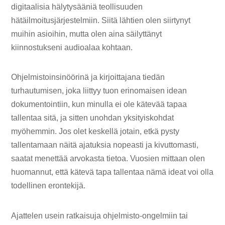
digitaalisia hälytysääniä teollisuuden
hätäilmoitusjärjestelmiin. Siitä lähtien olen siirtynyt
muihin asioihin, mutta olen aina säilyttänyt
kiinnostukseni audioalaa kohtaan.
Ohjelmistoinsinöörinä ja kirjoittajana tiedän
turhautumisen, joka liittyy tuon erinomaisen idean
dokumentointiin, kun minulla ei ole kätevää tapaa
tallentaa sitä, ja sitten unohdan yksityiskohdat
myöhemmin. Jos olet keskellä jotain, etkä pysty
tallentamaan näitä ajatuksia nopeasti ja kivuttomasti,
saatat menettää arvokasta tietoa. Vuosien mittaan olen
huomannut, että kätevä tapa tallentaa nämä ideat voi olla
todellinen erontekijä.
Ajattelen usein ratkaisuja ohjelmisto-ongelmiin tai