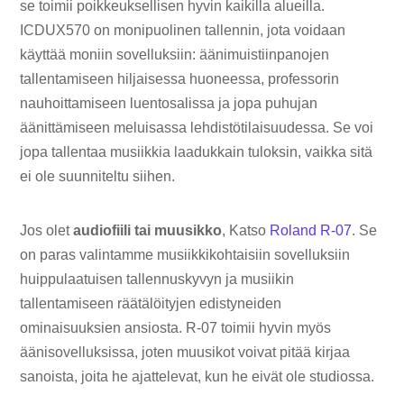
se toimii poikkeuksellisen hyvin kaikilla alueilla.
ICDUX570 on monipuolinen tallennin, jota voidaan
käyttää moniin sovelluksiin: äänimuistiinpanojen
tallentamiseen hiljaisessa huoneessa, professorin
nauhoittamiseen luentosalissa ja jopa puhujan
äänittämiseen meluisassa lehdistötilaisuudessa. Se voi
jopa tallentaa musiikkia laadukkain tuloksin, vaikka sitä
ei ole suunniteltu siihen.
Jos olet
audiofiili tai muusikko
, Katso
Roland R-07
. Se
on paras valintamme musiikkikohtaisiin sovelluksiin
huippulaatuisen tallennuskyvyn ja musiikin
tallentamiseen räätälöityjen edistyneiden
ominaisuuksien ansiosta. R-07 toimii hyvin myös
äänisovelluksissa, joten muusikot voivat pitää kirjaa
sanoista, joita he ajattelevat, kun he eivät ole studiossa.