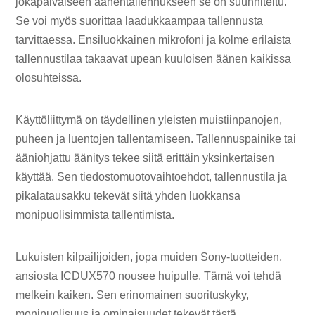
jokapäiväiseen äänentallennukseen se on suunniteltu.
Se voi myös suorittaa laadukkaampaa tallennusta
tarvittaessa. Ensiluokkainen mikrofoni ja kolme erilaista
tallennustilaa takaavat upean kuuloisen äänen kaikissa
olosuhteissa.
Käyttöliittymä on täydellinen yleisten muistiinpanojen,
puheen ja luentojen tallentamiseen. Tallennuspainike tai
ääniohjattu äänitys tekee siitä erittäin yksinkertaisen
käyttää. Sen tiedostomuotovaihtoehdot, tallennustila ja
pikalatausakku tekevät siitä yhden luokkansa
monipuolisimmista tallentimista.
Lukuisten kilpailijoiden, jopa muiden Sony-tuotteiden,
ansiosta ICDUX570 nousee huipulle. Tämä voi tehdä
melkein kaiken. Sen erinomainen suorituskyky,
monipuolisuus ja ominaisuudet tekevät tästä