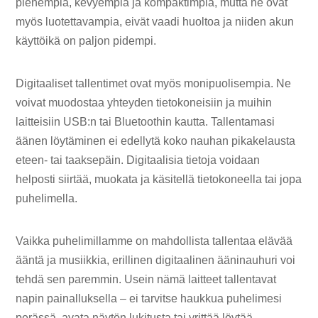
pienempiä, kevyempiä ja kompaktimpia, mutta ne ovat
myös luotettavampia, eivät vaadi huoltoa ja niiden akun
käyttöikä on paljon pidempi.
Digitaaliset tallentimet ovat myös monipuolisempia. Ne
voivat muodostaa yhteyden tietokoneisiin ja muihin
laitteisiin USB:n tai Bluetoothin kautta. Tallentamasi
äänen löytäminen ei edellytä koko nauhan pikakelausta
eteen- tai taaksepäin. Digitaalisia tietoja voidaan
helposti siirtää, muokata ja käsitellä tietokoneella tai jopa
puhelimella.
Vaikka puhelimillamme on mahdollista tallentaa elävää
ääntä ja musiikkia, erillinen digitaalinen ääninauhuri voi
tehdä sen paremmin. Usein nämä laitteet tallentavat
napin painalluksella – ei tarvitse haukkua puhelimesi
perässä, avata näytön lukitusta tai yrittää löytää