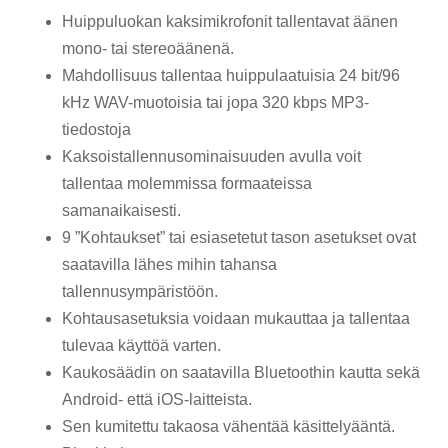
Huippuluokan kaksimikrofonit tallentavat äänen
mono- tai stereoäänenä.
Mahdollisuus tallentaa huippulaatuisia 24 bit/96
kHz WAV-muotoisia tai jopa 320 kbps MP3-
tiedostoja
Kaksoistallennusominaisuuden avulla voit
tallentaa molemmissa formaateissa
samanaikaisesti.
9 ”Kohtaukset” tai esiasetetut tason asetukset ovat
saatavilla lähes mihin tahansa
tallennusympäristöön.
Kohtausasetuksia voidaan mukauttaa ja tallentaa
tulevaa käyttöä varten.
Kaukosäädin on saatavilla Bluetoothin kautta sekä
Android- että iOS-laitteista.
Sen kumitettu takaosa vähentää käsittelyääntä.