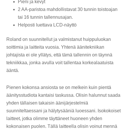
Pieni ja kevyt
2 AA-paristoa mahdollistavat 30 tunnin toistoajan
tai 16 tunnin tallennusajan.
Helposti luettava LCD-näyttö
Roland on suunnitellut ja valmistanut huippuluokan
soittimia ja laitteita vuosia. Yhtenä äänitekniikan
johtajista ei ole yllätys, että tämä tallennin on täynnä
tekniikkaa, jonka avulla voit tallentaa korkealaatuista
ääntä.
Pienen kokonsa ansiosta se on melkein kuin pientä
äänitysstudiota kantaisi taskussa. Olisin halunnut saada
yhden tällaisen takaisin äänijärjestelmiä
suunniteltaessani ja hälytysääniä luoessani. Isokokoiset
laitteet, jotka olimme täyttäneet huoneen yhden
kokonaisen puolen. Tällä laitteella olisin voinut mennä