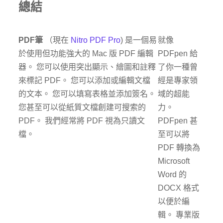
總結
PDF筆
（現在
Nitro PDF Pro
) 是一個易
就像
於使用但功能強大的 Mac 版 PDF 編輯
PDFpen 給
器。 您可以使用突出顯示、繪圖和註釋
了你一種曾
來標記 PDF。 您可以添加或編輯文檔
經是專家領
的文本。 您可以填寫表格並添加簽名。
域的超能
您甚至可以從紙質文檔創建可搜索的
力。
PDF。 我們經常將 PDF 視為只讀文
PDFpen 甚
檔。
至可以將
PDF 轉換為
Microsoft
Word 的
DOCX 格式
以便於編
輯。 專業版