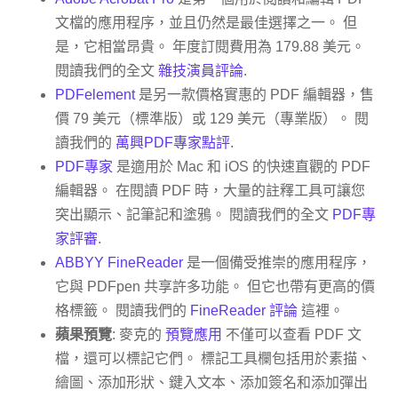
文檔的應用程序，並且仍然是最佳選擇之一。 但
是，它相當昂貴。 年度訂閱費用為 179.88 美元。
閱讀我們的全文
雜技演員評論
.
PDFelement
是另一款價格實惠的 PDF 編輯器，售
價 79 美元（標準版）或 129 美元（專業版）。 閱
讀我們的
萬興PDF專家點評
.
PDF專家
是適用於 Mac 和 iOS 的快速直觀的 PDF
編輯器。 在閱讀 PDF 時，大量的註釋工具可讓您
突出顯示、記筆記和塗鴉。 閱讀我們的全文
PDF專
家評審
.
ABBYY FineReader
是一個備受推崇的應用程序，
它與 PDFpen 共享許多功能。 但它也帶有更高的價
格標籤。 閱讀我們的
FineReader 評論
這裡。
蘋果預覽
: 麥克的
預覽應用
不僅可以查看 PDF 文
檔，還可以標記它們。 標記工具欄包括用於素描、
繪圖、添加形狀、鍵入文本、添加簽名和添加彈出