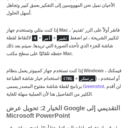
الأحيان نميل نحن المهووسين إلى التفكير بعمق كبير وتجاهل
أسهل الحلول.
إذا كنت مثلي وتستخدم جهاز Mac ، فانقر أولاً على الزر ‘تقديم’
لتكبير الشريحة ، ثم اضغط
+
+
لالتقاط لقطة
تغير
أمر
4
شاشة للجزء الذي تأخذه الصورة التي تريدها. سيتم بعد ذلك
حفظه تلقائيًا على سطح مكتب Mac.
إذا كنت تستخدم جهاز كمبيوتر يعمل بنظام Windows ، فيمكنك
) ، أو استخدم
+
استخدام خيار شاشة الطباعة (
برتسكر
CTRL
. لن أقدم
Greenshot
برنامج لقطة شاشة مفتوح المصدر يسمى
الكثير من التفاصيل هنا لأن العملية سهلة للغاية.
الخيار 2: تحويل عرض Google التقديمي إلى
Microsoft PowerPoint
ثم قم باستخراج ملفات الوسائط. هذا أيضًا واضح ومباشر. في