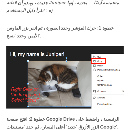
جديدة ، ويبدو أن قطته Juniper متحمسة أيضًا … بجدية ، إنها
تقرأ دليل المستخدم! : =)
خطوة 1:
حرك المؤشر وحدد الصورة ، ثم انقر بزر الماوس
الأيمن وحدد ‘نسخ’.
خطوة 2:
افتح صفحة Google Drive الرئيسية ، واضغط على
الزر الأزرق ‘جديد’ أعلى اليسار ، ثم حدد ‘مستندات Google’.