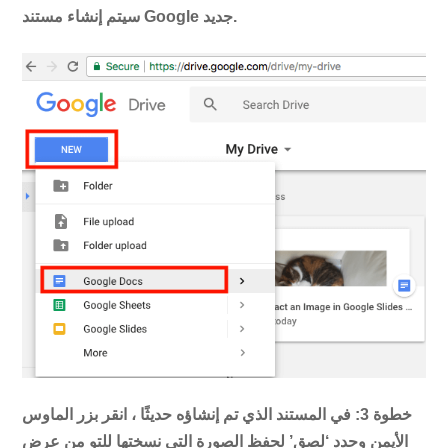
سيتم إنشاء مستند Google جديد.
خطوة 3:
في المستند الذي تم إنشاؤه حديثًا ، انقر بزر الماوس
الأيمن وحدد ‘لصق’ لحفظ الصورة التي نسختها للتو من عرض