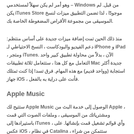
– وهو أمر لم يكن سهلاً لمستخدمي Windows من قبل. لم
يكن iTunes Store موجودًا ، لذا تضمن التطبيق ميزات لنسخ
الموسيقى من مجموعة الأقراص المضغوطة الخاصة بك.
منذ ذلك الحين تمت إضافة ميزات جديدة على أساس منتظم:
دعم الفيديو والبودكاست ، النسخ الاحتياطي لـ iPhone و iPad
، ومتجر iTunes. الآن ، بدلاً من محاولة تطبيق كبير واحد
التعامل مع كل هذا ، ستتعامل ثلاثة تطبيقات Mac جديدة أكثر
استجابة (وواحد قديم) مع هذه المهام. فرق تسد! إذا كنت تمتلك
جهاز iOS ، فأنت على دراية به بالفعل.
Apple Music
ستتيح لك Apple Music الوصول إلى خدمة البث من Apple ،
ومشترياتك من الموسيقى ، وملفات الصوت التي قمت
باستيرادها إلى iTunes ، وأي قوائم تشغيل قمت بإنشائها. على
عكس iOS ، في نظام Catalina ، ستتمكن من شراء