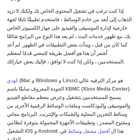
إذا كنت ترغب في تشغيل المحتوى الخاص بك ولكنك لا تريد
الذهاب إلى أبعد من خادم الوسائط ، فاستخدم تطبيقًا تابعًا لجهة
خارجية لإدارة الموسيقى والفيديو على جهاز الكمبيوتر الخاص
بك. مع ظهور خدمات البث ، لم يعد هذا النوع من البرامج شائعًا
كما كان من قبل ، وبدأت بعض التطبيقات في الظهور. لم أعد
أشعر أن هذا هو أفضل طريقة للمضي قدمًا لمعظم
المستخدمين ، ولكن إذا كنت لا توافق ، فإليك بعض خياراتك.
(Mac و Windows و Linux) هو مركز الترفيه عالي
كودي
الجودة المعروف سابقًا باسم XBMC (Xbox Media Center).
يسمح للمستخدمين بتشغيل وعرض معظم مقاطع الفيديو
والموسيقى والبودكاست وملفات الوسائط الرقمية الأخرى من
وسائط التخزين المحلية والشبكات والإنترنت. البرنامج مجاني
ومفتوح المصدر ، وتطبيقات الأجهزة المحمولة متوفرة لنظامي
التشغيل iOS و Android. هذا ال
أفضل مشغل وسائط
في
القائمة.