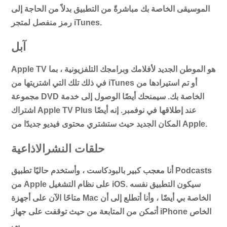
الموسيقى الخاصة بك مباشرةً من التطبيق بدلاً من الحاجة إلى
رمز منفصل لمتجر iTunes.
آبل
Apple TV هو الموطن الجديد لأفلامك وبرامجك التلفزيونية ، بما
في ذلك تلك التي اشتريتها من iTunes أو تم استيرادها من
مجموعة DVD الخاصة بك. سيمنحك أيضًا الوصول إلى خدمة
اشتراك Apple TV Plus عند إطلاقها في نوفمبر. إنه أيضًا
المكان الجديد حيث ستشتري محتوى فيديو جديدًا من Apple.
حلقات النشرالاذاعية
أنا معجب كبير بالبودكاست ، وأستخدم حاليًا تطبيق Podcasts
من Apple على نظام التشغيل iOS. سيكون التطبيق نفسه
متاحًا الآن على أجهزة Mac الخاصة بي أيضًا ، وأنا أتطلع إلى أن
أتمكن من المتابعة من حيث توقفت على جهاز iPhone الخاص
بي.