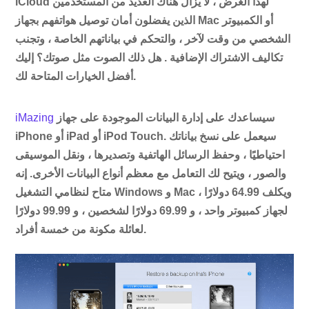
iCloud لهذا الغرض ، لا يزال هناك العديد من المستخدمين
الذين يفضلون أمان توصيل هواتفهم بجهاز Mac أو الكمبيوتر
الشخصي من وقت لآخر ، والتحكم في بياناتهم الخاصة ، وتجنب
تكاليف الاشتراك الإضافية . هل ذلك الصوت مثل صوتك؟ إليك
أفضل الخيارات المتاحة لك.
سيساعدك على إدارة البيانات الموجودة على جهاز
iMazing
iPhone أو iPad أو iPod Touch. سيعمل على نسخ بياناتك
احتياطيًا ، وحفظ الرسائل الهاتفية وتصديرها ، ونقل الموسيقى
والصور ، ويتيح لك التعامل مع معظم أنواع البيانات الأخرى. إنه
متاح لنظامي التشغيل Windows و Mac ، ويكلف 64.99 دولارًا
لجهاز كمبيوتر واحد ، و 69.99 دولارًا لشخصين ، و 99.99 دولارًا
لعائلة مكونة من خمسة أفراد.