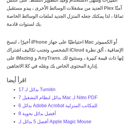
الميزات وسهل الاستخدام وقيد التطوير النشط. على عكس
العديد من مشغلات الوسائط الأخرى ، يبدو مستقبل Plex آمنًا
تمامًا ، لذا يمكنك جعله المنزل الجديد لملفات الوسائط الخاصة
بك لسنوات قادمة.
أخيرًا ، لنسخ iPhone احتياطيًا على جهاز Mac أو الكمبيوتر
الشخصي وتجنب تكاليف اشتراك iCloud الإضافية ، ألق نظرة
على iMazing و AnyTrans. إنها ذات قيمة كبيرة ، وستتيح لك
إدارة المحتوى الخاص بك ونقله في كلا الاتجاهين.
اقرأ أيضا
17 بدائل لـ Turnitin
7 بدائل لنظام التشغيل Mac لـ Nitro PDF
6 بدائل Adobe Acrobat للمكاتب المنزلية
8 أفضل بدائل نحوية
أفضل 5 بدائل لـ Apple Magic Mouse