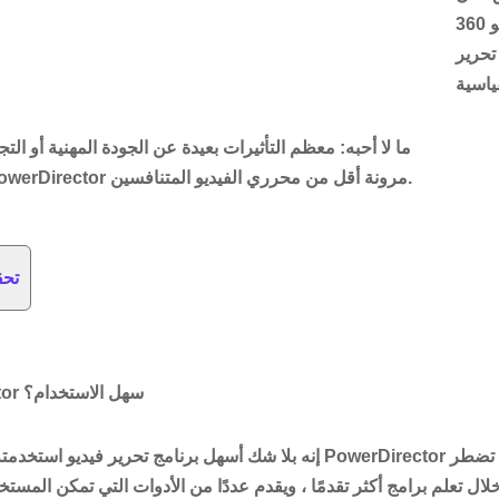
تحرير مقاطع فيديو 360
تحرير
ما لا أحبه
: معظم التأثيرات بعيدة عن الجودة المهنية أو التج
الفيديو المتقدمة في PowerDirector مرونة أقل من محرري الفيديو المتنافسين.
تحق
هل برنامج PowerDirector سهل الاستخدام؟
إنه بلا شك أسهل برنامج تحرير فيديو استخدمته على الإطلاق. تم تصميم or
لال تعلم برامج أكثر تقدمًا ، ويقدم عددًا من الأدوات التي تمكن الم