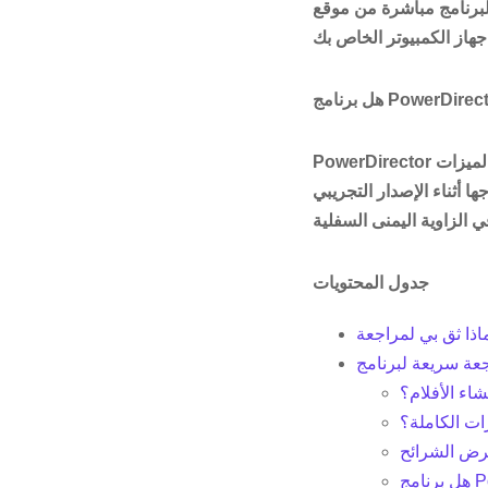
Cyber الموثوق به. لا يأتي مع أي فيروسات أو برامج bloatware
الميزات
ها أثناء الإصدار التجريبي
جدول المحتويات
اء الأفلام؟
ات الكاملة؟