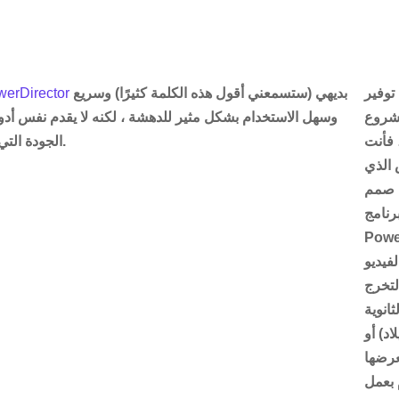
توفير
بديهي (ستسمعني أقول هذه الكلمة كثيرًا) وسريع
برنامج rector
مشروع
وسهل الاستخدام بشكل مثير للدهشة ، لكنه لا يقدم نفس أدوا
، فأنت
الجودة التي يقدمها بعض منافسيها.
الذي
صمم PowerDirector من
برنامج
مثاليًا
فيديو
لتخرج
انوية
اد) أو
رضها
 بعمل