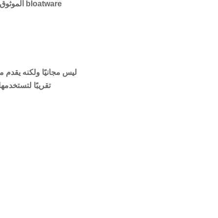
PowerDirector ليس مجانيًا ولكنه يقد
تقريبًا لتستخدمها