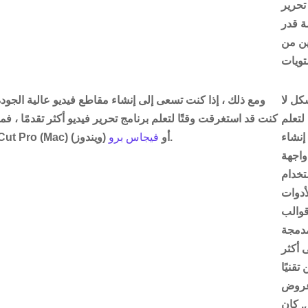
تحرير
ة قدر
ين من
كل لا
ومع ذلك ، إذا كنت تسعى إلى إنشاء مقاطع فيديو عالية الجودة
لتعلم
كنت قد استغرقت وقتًا لتعلم برنامج تحرير فيديو أكثر تقدمًا ، ف
إنشاء
(ويندوز).
المنافسين مثل Final Cut Pro (Mac) أو
فيجاس برو
واجهة
تخدام
أدوات
قوالب
مدمجة
 أكثر
تقنيًا
وعروض
. كان