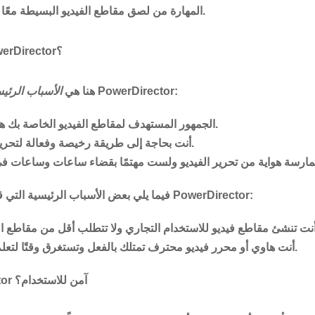
المهارة من لصق مقاطع الفيديو البسيطة معًا بسهولة في غضون دقائق.
من هو أفضل برنامج PowerDirector؟
قد تكون مهتمًا بشراء PowerDirector:
هنا هي
الأسباب الرئي
الجمهور المستهدف لمقاطع الفيديو الخاصة بك هو الأصدقاء والعائلة.
أنت بحاجة إلى طريقة رخيصة وفعالة لتحرير 360 مقطع فيديو.
فيما يلي بعض الأسباب الرئيسية التي قد تجعلك غير مهتم بشراء PowerDirector:
أنت هاوي أو محرر فيديو محترف تمتلك بالفعل وتستغرق وقتًا لتعلم برنامج أكثر تقدمًا.
هل برنامج PowerDirector آمن للاستخدام؟