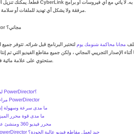
قطعاً. يمكنك تنزيل البرنامج مباشرة من موقع Link
مرفقة ولا يشكل أي تهديد للملفات أو سلامة جهاز الكمبيوتر الخاص بك.
هل برنامج PowerDirector مجاني؟
م ملف
مجانا محاكمة شنومك يوم
لتختبر البرنامج قبل شرائه. تتوفر جميع 
 أثناء الإصدار التجريبي المجاني ، ولكن جميع مقاطع الفيديو التي تم إنتاج
ستحتوي على علامة مائية في الزاوية اليمنى السفلية.
لماذا ثق بي لمراجعة PowerDirector؟
مراجعة سريعة لبرنامج PowerDirector
ما مدى سرعة وسهولة إنش
ما مدى قوة محرر الميز
محرر فيديو 360 ومنشئ عرض الشرائح
هل برنامج PowerDirector جيد لعمل مقاطع فيديو عالية الجودة؟