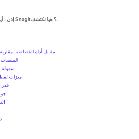
إذن ، أيهما أفضل – أداة القص أم Snagit؟ هيا نكتشف.
Snagit مقابل أداة القصاصة: مقارن
1. المنصات
2. سهولة
3. ميزات لق
4. قد
5. ج
6. 
8.