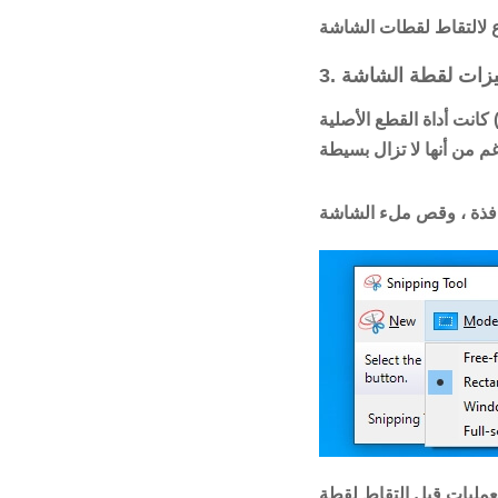
 ميزات لقطة الشاشة
كانت أداة القطع الأصلية (التي تعود إلى أيام Windows Vista) محدودة للغاية. استمرت الإصدارات الأحدث في إضافة
 للسماح بإكمال العمليات قبل التقاط لقطة