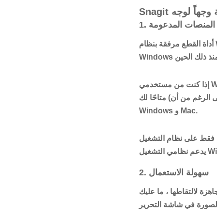
ة وجهاً لوجه
1. المنصات المدعومة
أداة القطع مرفقة بنظام Windows. ظهر لأول مرة في نظام التشغيل Windows Vista وأصبح جزءًا من حزمة
إذا كنت من مستخدمي Windows فقط ، فهذه ليست مشكلة. إذا كنت من مستخدمي Mac ، فلن يكون هذا التطبيق
متاحًا لك (على الرغم من أن MacOS له الحل الخاص به). من ناحية أخرى ، تم تطوير Snagit للعمل على أنظمة تشغيل
Windows و Mac.
Wi ، فإن Snagit هو الفائز الواضح هنا لأنه
2. سهولة الاستعمال
هزة لالتقاطها ، ما عليك