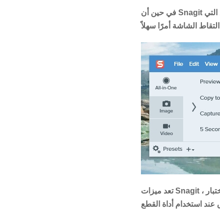
في حين أن Snagit ليس معقدًا ، إلا أنه يتطلب بعض التعلم. يرجع معظم هذا إلى الميزات والإعدادات العديدة والطرق التي
تعد ميزات Snagit المتقدمة رائعة ، ولكنها يمكن أن تبطئ التطبيق إذا كنت لا تستخدم جهاز كمبيوتر أحدث. عند الاختبار ،