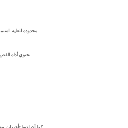
تحتوي أداة القص على 4 أوضاع: قصاصة حرة الشكل ، وقصاصة مستطيلة ، وقصاصة نافذة ، وقص ملء الشاشة.