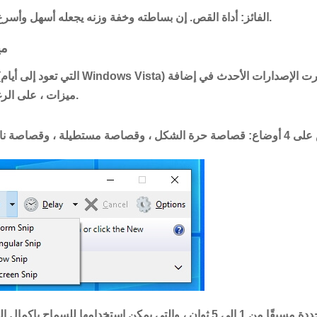
: أداة القص. إن بساطته وخفة وزنه يجعله أسهل وأسرع لالتقاط لقطات الشاشة.
الفائز
3.
ميزات ، على الرغم من أنها لا تزال بسيطة.
كما أن لديها تأخيرات محددة مسبقًا من 1 إلى 5 ثوانٍ ، والتي يمكن استخدامها