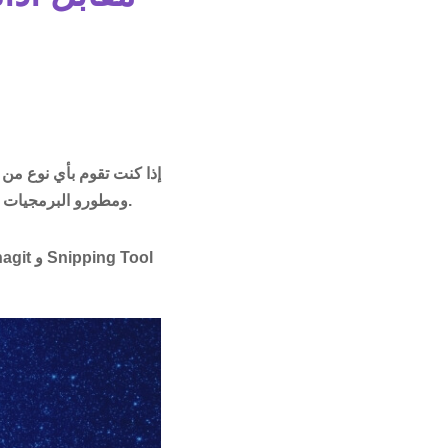
إذا كنت تقوم بأي نوع من 
ومطورو البرمجيات ومختبرو البرامج والدعم الفني والعديد من المحترفين الآخرين نسخ الشاشة عدة مرات في اليوم.