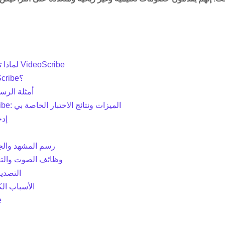
لماذا تثق بي لهذا مراجعة VideoScribe
كيف يعمل VideoScribe؟
أمثلة الرس
مراجعة VideoScribe: الميزات ونتائج الاختبار الخاصة بي
إدخ
رسم المشهد والج
وظائف الصوت والتع
التصدي
الأسباب الك
ب