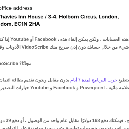
إذا كنت ترغب في ا
هل يمكنني استخدام VideoScribe مجانًا؟
ًا. تستطيع
جرب البرنامج لمدة 7 أيام
بدون مقابل وبدون تقديم بطاقة ائتمان
إذا قررت شراء
ت. إنهم يقدمون خصومات تعليمية وغير ربحية ومتعددة على التراخيص