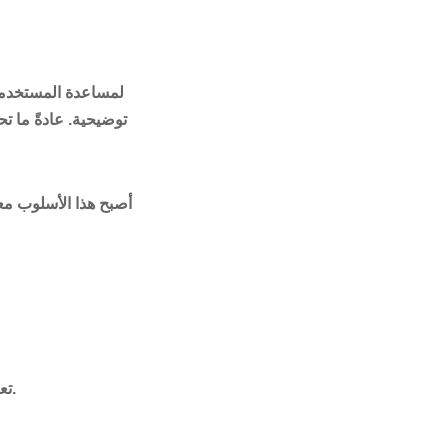
إنه برنامج تم تطويره بواسطة Sparkol لمساعدة ال
توضيحية. عادةً ما ت
أصبح هذا الأسلوب معر
تعني مكتبة الصوت والصور المخزنة أنك لست مضطرًا لإنشاء المحتوى الخاص بك من البداية.