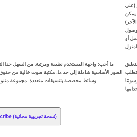
 (على
 يمكن
الآخر)
لوصول
مل أو
تعليق
ما أحب
: واجهة المستخدم نظيفة ومرتبة. من السهل جدا الت
تتطلب
الصور الأساسية شاملة إلى حد ما. مكتبة صوت خالية من حقوق ا
سومًا
وسائط مخصصة بتنسيقات متعددة. مجموعة متنوعة من خيارات التصدير.
احصل على VideoScribe (نسخة تجريبية مجانية)