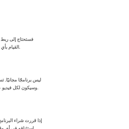
الأذونات وقتما تشاء. لا يمكن لبرنامج VideoScribe القيام بأي شيء من خلال حسابك دون إذن صريح منك.
لا ، VideoScribe ليس برنامجًا مجاني
خيارات التصدير الخاصة بك ستقتصر على Youtube و Facebook و Powerpoint ، وسيكون لكل فيديو علامة مائية.
استئنافه في أي وق