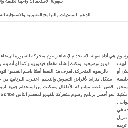
سهولة الاستعمال
: واجهة نظيفة وأن
الدعم
: المنتديات والبرامج التعليمية والاستجابة ال
 رسوم
لويب
فيديو توضيحية. يمكنك إنشاء مقطع فيديو يبدو كما لو أنه يتم 
ان أو
بالرسوم المتحركة. يُعرف هذا النمط أيضًا باسم الفيديو ‘الت
ليمية
بشكل متزايد لأغراض التسويق والتعليم. اختبرت البرنامج من خ
يستحق
قصير لقصة مشتركة للأطفال وتمكنت من استخدام جميع الميزات
مكتبة
أي خبرة سابقة. VideoScribe هو أفضل برنامج رسوم متحركة للفيديو لمعظم الناس.
وات ،
جه في
تنزيل
تريده