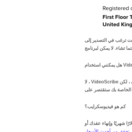
لتصدير إلى Youtube أو Facebook ، فستحتاج إلى ربط هذه الحسابات ، ولكن يمكن إلغاء هذه
 ، لكن
كم هو فيديوسكرايب؟
 البرنامج ، فيمكنك دفع 168 دولارًا مقابل عام واحد من الوصول ، أو دفع 39 دولارًا شهريًا وإنهاء عقدك أو
.
تحقق من أحدث الأسعار