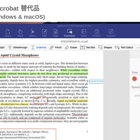
robat 替代品
indows & macOS)