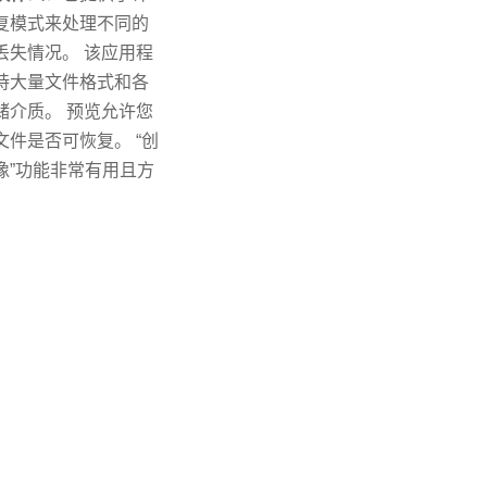
复模式来处理不同的
丢失情况。 ​该应用程
持大量文件格式和各
储介质。 预览允许您
文件是否可恢复。 “创
像”功能非常有用且方