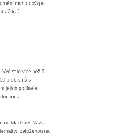
ornění mohou být po
i dráždivá.
. Vyčistilo více než 5
100 problémů s
í jejich počítače
noduchou a
také od MacPaw. Nazval
ternativu založenou na