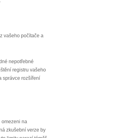
.
 z vašeho počítače a
padné nepotřebné
ištění registru vašeho
 správce rozšíření
te omezeni na
ná zkušební verze by