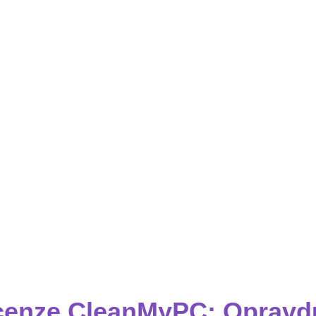
enze CleanMyPC: Opravd