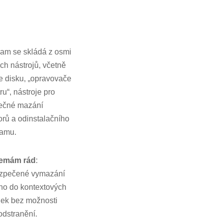
am se skládá z osmi
ch nástrojů, včetně
če disku, „opravovače
tru“, nástroje pro
ečné mazání
rů a odinstalačního
ramu.
emám rád
:
zpečené vymazání
no do kontextových
ek bez možnosti
odstranění.