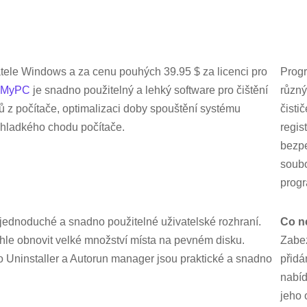
atele Windows a za cenu pouhých 39.95 $ za licenci pro
Progr
nMyPC
je snadno použitelný a lehký software pro čištění
různý
 z počítače, optimalizaci doby spouštění systému
čisti
 hladkého chodu počítače.
regis
bezp
soubo
prog
, jednoduché a snadno použitelné uživatelské rozhraní.
Co n
hle obnovit velké množství místa na pevném disku.
Zabe
o Uninstaller a Autorun manager jsou praktické a snadno
přidá
nabíd
jeho 