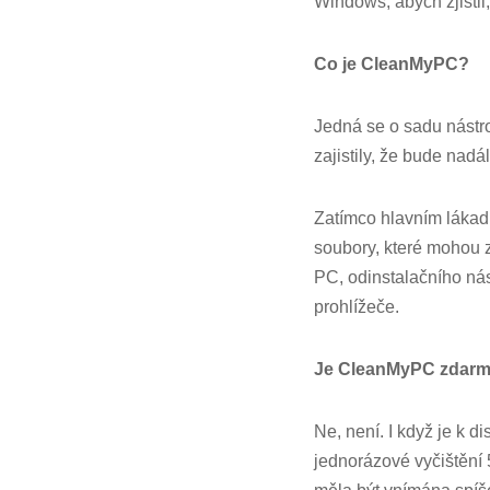
Windows, abych zjisti
Co je CleanMyPC?
Jedná se o sadu nástr
zajistily, že bude nadá
Zatímco hlavním lákadl
soubory, které mohou z
PC, odinstalačního nás
prohlížeče.
Je CleanMyPC zdar
Ne, není. I když je k 
jednorázové vyčištění