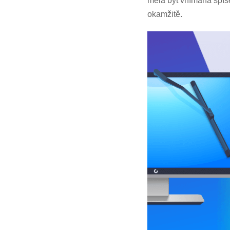
měla být vnímána spíše
okamžitě.