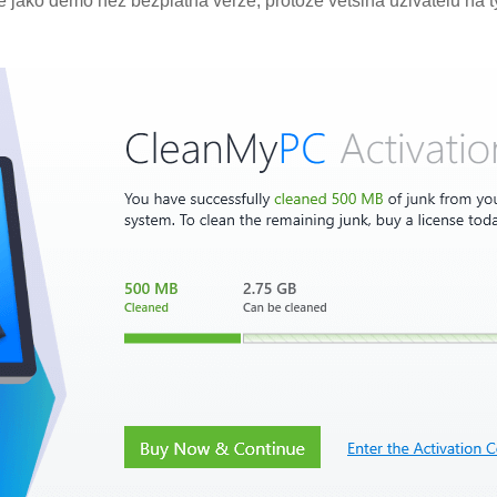
 jako demo než bezplatná verze, protože většina uživatelů na ty