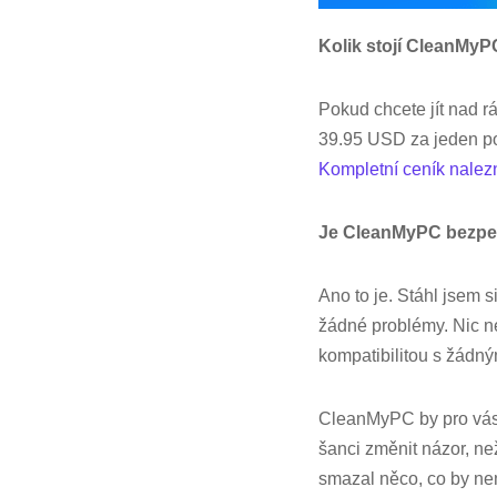
Kolik stojí CleanMy
Pokud chcete jít nad r
39.95 USD za jeden po
Kompletní ceník nalez
Je CleanMyPC bezp
Ano to je. Stáhl jsem 
žádné problémy. Nic n
kompatibilitou s žádn
CleanMyPC by pro vás
šanci změnit názor, n
smazal něco, co by nemě