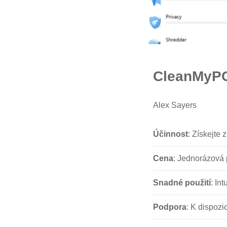
CleanMyP
Alex Sayers
Účinnost
: Získejte
Cena
: Jednorázová 
Snadné použití
: In
Podpora
: K dispozi