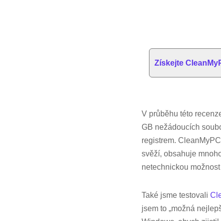
Získejte CleanM
V průběhu této recenze 
GB nežádoucích soubor
registrem. CleanMyPC j
svěží, obsahuje mnoho 
netechnickou možnost 
Také jsme testovali
Cl
jsem to „možná nejlep