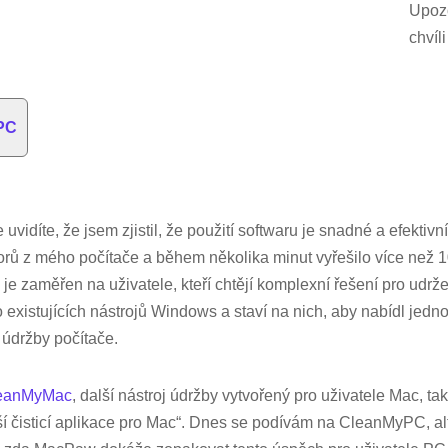
Upoz
chvíl
yPC
uvidíte, že jsem zjistil, že použití softwaru je snadné a efektivní
ů z mého počítače a během několika minut vyřešilo více než 
e zaměřen na uživatele, kteří chtějí komplexní řešení pro udržen
existujících nástrojů Windows a staví na nich, aby nabídl jed
údržby počítače.
eanMyMac
, další nástroj údržby vytvořený pro uživatele Mac, 
ší čisticí aplikace pro Mac“. Dnes se podívám na CleanMyPC, al