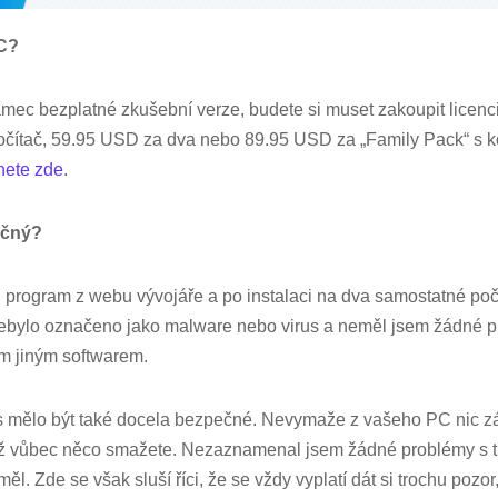
PC?
ámec bezplatné zkušební verze, budete si muset zakoupit licenci.
čítač, 59.95 USD za dva nebo 89.95 USD za „Family Pack“ s kó
nete zde
.
ečný?
si program z webu vývojáře a po instalaci na dva samostatné po
ebylo označeno jako malware nebo virus a neměl jsem žádné p
ým jiným softwarem.
 mělo být také docela bezpečné. Nevymaže z vašeho PC nic z
ež vůbec něco smažete. Nezaznamenal jsem žádné problémy s t
l. Zde se však sluší říci, že se vždy vyplatí dát si trochu pozo