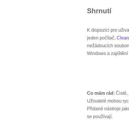
Shrnutí
K dispozici pro uživ
jeden počítač,
Clea
nežádoucích souborů
Windows a zajištění
Co mám rád
: Čisté
Uživatelé mohou ryc
Přidané nástroje jak
se používají.