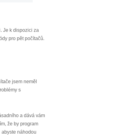
 Je k dispozici za
dy pro pět počítačů.
čítače jsem neměl
roblémy s
ásadního a dává vám
ím, že by program
r, abyste náhodou