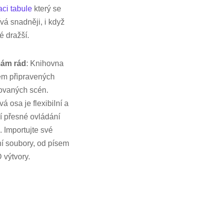
ci tabule
který se
vá snadněji, i když
ké dražší.
ám rád
: Knihovna
em připravených
ovaných scén.
á osa je flexibilní a
í přesné ovládání
. Importujte své
ní soubory, od písem
 výtvory.