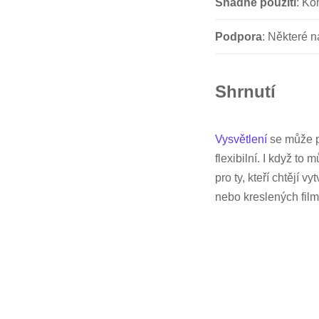
Snadné použití
: Ko
Podpora
: Některé 
Shrnutí
Vysvětlení
se může po
flexibilní. I když t
pro ty, kteří chtějí 
nebo kreslených film