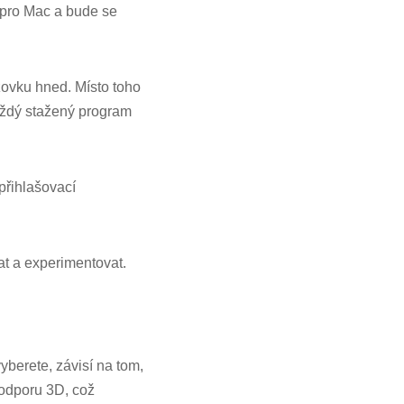
 pro Mac a bude se
zovku hned. Místo toho
každý stažený program
přihlašovací
at a experimentovat.
vyberete, závisí na tom,
podporu 3D, což