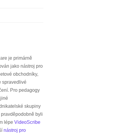
are je primárně
ován jako nástroj pro
netové obchodníky,
e spravedlivé
čení. Pro pedagogy
jiné
nikatelské skupiny
 pravděpodobně byli
om lépe
VideoScribe
ší
nástroj pro