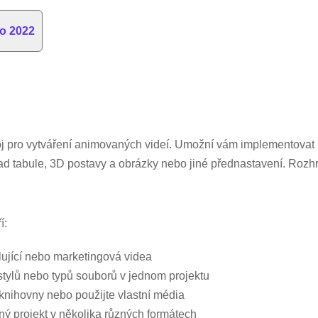
io 2022
oj pro vytváření animovaných videí. Umožní vám implementovat 
klad tabule, 3D postavy a obrázky nebo jiné přednastavení. Rozh
í:
tlující nebo marketingová videa
 stylů nebo typů souborů v jednom projektu
 knihovny nebo použijte vlastní média
ný projekt v několika různých formátech