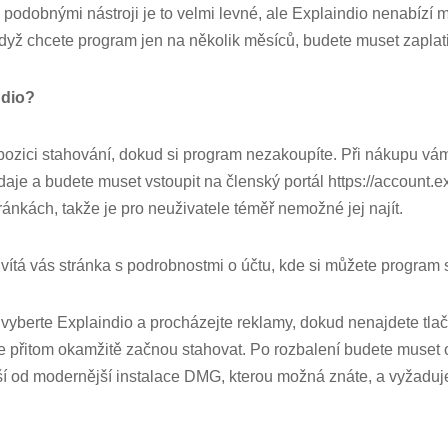
s podobnými nástroji je to velmi levné, ale Explaindio nenabízí 
dyž chcete program jen na několik měsíců, budete muset zaplatit
ndio?
pozici stahování, dokud si program nezakoupíte. Při nákupu v
daje a budete muset vstoupit na členský portál https://account.e
ránkách, takže je pro neuživatele téměř nemožné jej najít.
 uvítá vás stránka s podrobnostmi o účtu, kde si můžete program 
“ vyberte Explaindio a procházejte reklamy, dokud nenajdete tlač
e přitom okamžitě začnou stahovat. Po rozbalení budete muset 
 liší od modernější instalace DMG, kterou možná znáte, a vyžaduje