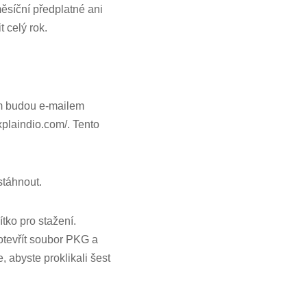
měsíční předplatné ani
 celý rok.
ám budou e-mailem
xplaindio.com/. Tento
stáhnout.
ítko pro stažení.
otevřít soubor PKG a
, abyste proklikali šest