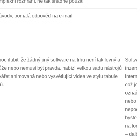
mplexní rozhraní, ne tak snadné použití
návody, pomalá odpověď na e-mail
chlubit, že žádný jiný software na trhu není tak levný a
Softw
o může nebo nemusí být pravda, nabízí velkou sadu nástrojů
inzer
vytvářet animovaná nebo vysvětlující videa ve stylu tabule
inter
ů.
což j
ozna
nebo 
nepod
byste
na t
– dal