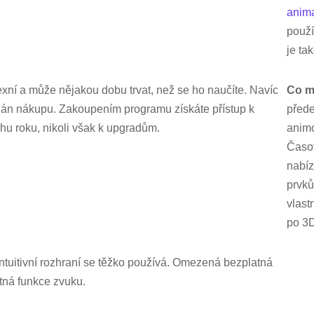
anima
použí
je ta
xní a může nějakou dobu trvat, než se ho naučíte. Navíc
Co m
plán nákupu. Zakoupením programu získáte přístup k
před
hu roku, nikoli však k upgradům.
anim
Časov
nabíz
prvků
vlast
po 3D
intuitivní rozhraní se těžko používá. Omezená bezplatná
tná funkce zvuku.