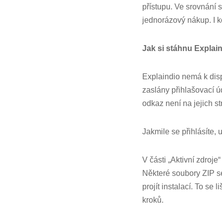
přístupu. Ve srovnání 
jednorázový nákup. I k
Jak si stáhnu Explai
Explaindio nemá k dis
zaslány přihlašovací ú
odkaz není na jejich st
Jakmile se přihlásíte,
V části „Aktivní zdroje
Některé soubory ZIP s
projít instalací. To se
kroků.