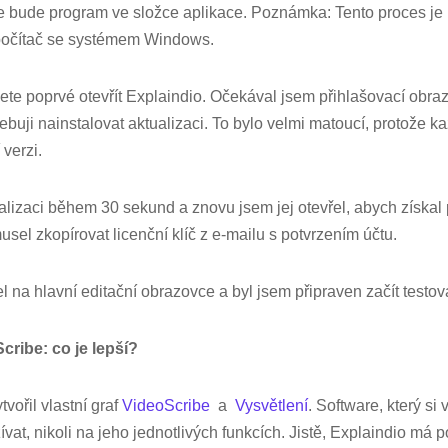
e bude program ve složce aplikace. Poznámka: Tento proces je
e počítač se systémem Windows.
ete poprvé otevřít Explaindio. Očekával jsem přihlašovací obra
řebuji nainstalovat aktualizaci. To bylo velmi matoucí, protože 
 verzi.
lizaci během 30 sekund a znovu jsem jej otevřel, abych získal 
sel zkopírovat licenční klíč z e-mailu s potvrzením účtu.
l na hlavní editační obrazovce a byl jsem připraven začít testov
cribe: co je lepší?
tvořil vlastní graf
VideoScribe
a
Vysvětlení
. Software, který si 
vat, nikoli na jeho jednotlivých funkcích. Jistě, Explaindio má 