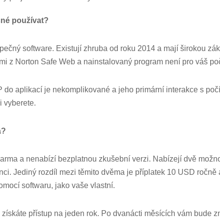
čné používat?
pečný software. Existují zhruba od roku 2014 a mají širokou zá
mi z Norton Safe Web a nainstalovaný program není pro váš po
P do aplikací je nekomplikované a jeho primární interakce s poč
i vyberete.
a?
arma a nenabízí bezplatnou zkušební verzi. Nabízejí dvě možnost
nci. Jediný rozdíl mezi těmito dvěma je příplatek 10 USD ročně
pomocí softwaru, jako vaše vlastní.
ískáte přístup na jeden rok. Po dvanácti měsících vám bude zn