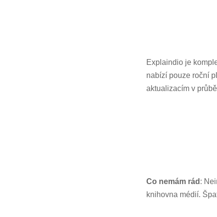
Explaindio je komple
nabízí pouze roční 
aktualizacím v průbě
Co nemám rád
: Ne
knihovna médií. Špa