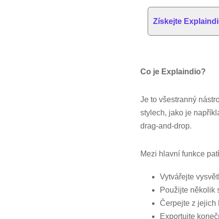
Získejte Explaind
Co je Explaindio?
Je to všestranný nástr
stylech, jako je napří
drag-and-drop.
Mezi hlavní funkce patř
Vytvářejte vysvě
Použijte několik
Čerpejte z jejich
Exportujte koneč