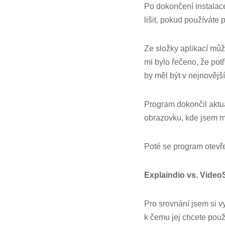
Po dokončení instalac
lišit, pokud používát
Ze složky aplikací můž
mi bylo řečeno, že pot
by měl být v nejnovější
Program dokončil aktua
obrazovku, kde jsem mu
Poté se program otevře
Explaindio vs. VideoS
Pro srovnání jsem si vy
k čemu jej chcete použí