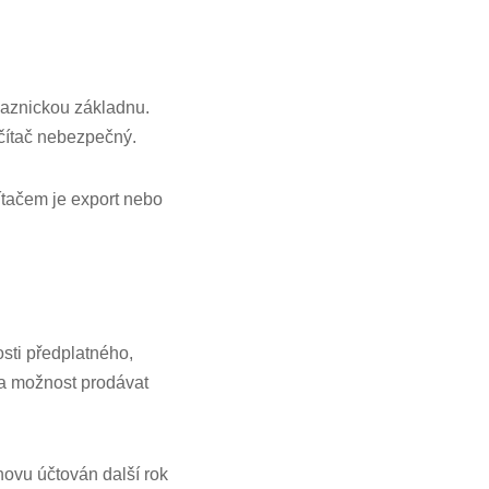
kaznickou základnu.
čítač nebezpečný.
ítačem je export nebo
i předplatného, ​​
 a možnost prodávat
ovu účtován další rok