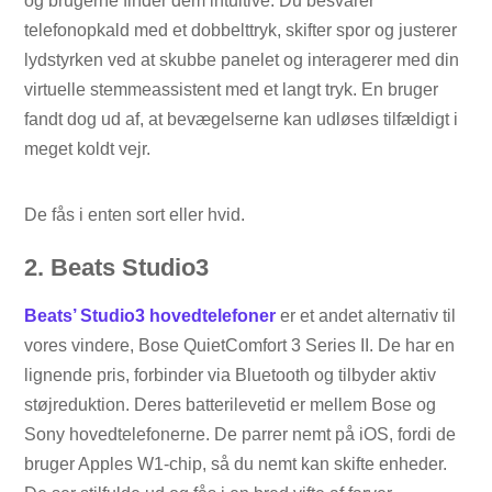
og brugerne finder dem intuitive. Du besvarer
telefonopkald med et dobbelttryk, skifter spor og justerer
lydstyrken ved at skubbe panelet og interagerer med din
virtuelle stemmeassistent med et langt tryk. En bruger
fandt dog ud af, at bevægelserne kan udløses tilfældigt i
meget koldt vejr.
De fås i enten sort eller hvid.
2. Beats Studio3
Beats’ Studio3 hovedtelefoner
er et andet alternativ til
vores vindere, Bose QuietComfort 3 Series II. De har en
lignende pris, forbinder via Bluetooth og tilbyder aktiv
støjreduktion. Deres batterilevetid er mellem Bose og
Sony hovedtelefonerne. De parrer nemt på iOS, fordi de
bruger Apples W1-chip, så du nemt kan skifte enheder.