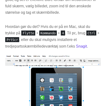
fuld skærm, vælg billedet, zoom ind til den ønskede
størrelse og tag et skærmbillede.
Hvordan gør du det? Hvis du er på en Mac, skal du
trykke på
+
+
. Til pc, brug
+
Flytte
Kommando
4
Ctrl
, eller du skal muligvis installere et
PrtScr
tredjepartsskærmbilledeværktøj som f.eks
Snagit
.