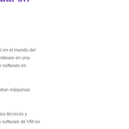
al en el mundo del
hardware en una
e software en
istran máquinas
os técnicos y
ro software de VM en