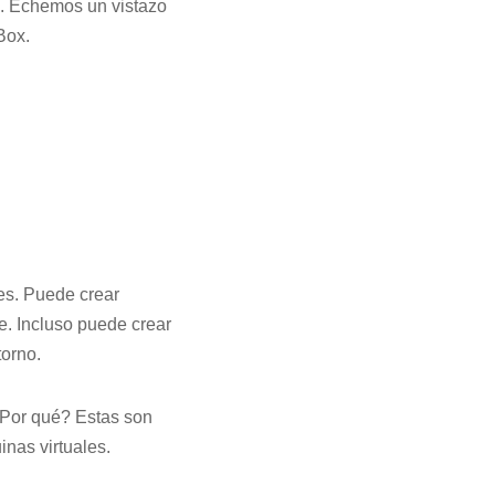
a. Echemos un vistazo
Box.
les. Puede crear
e. Incluso puede crear
torno.
¿Por qué? Estas son
nas virtuales.