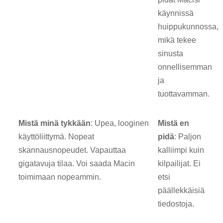
käynnissä
huippukunnossa,
mikä tekee
sinusta
onnellisemman
ja
tuottavamman.
Mistä minä tykkään
: Upea, looginen
Mistä en
käyttöliittymä. Nopeat
pidä
: Paljon
skannausnopeudet. Vapauttaa
kalliimpi kuin
gigatavuja tilaa. Voi saada Macin
kilpailijat. Ei
toimimaan nopeammin.
etsi
päällekkäisiä
tiedostoja.