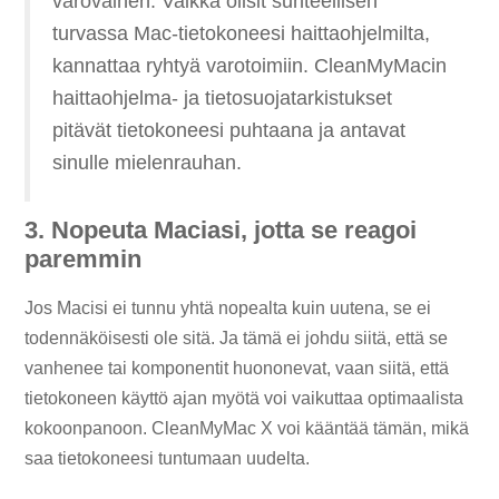
varovainen. Vaikka olisit suhteellisen
turvassa Mac-tietokoneesi haittaohjelmilta,
kannattaa ryhtyä varotoimiin. CleanMyMacin
haittaohjelma- ja tietosuojatarkistukset
pitävät tietokoneesi puhtaana ja antavat
sinulle mielenrauhan.
3. Nopeuta Maciasi, jotta se reagoi
paremmin
Jos Macisi ei tunnu yhtä nopealta kuin uutena, se ei
todennäköisesti ole sitä. Ja tämä ei johdu siitä, että se
vanhenee tai komponentit huononevat, vaan siitä, että
tietokoneen käyttö ajan myötä voi vaikuttaa optimaalista
kokoonpanoon. CleanMyMac X voi kääntää tämän, mikä
saa tietokoneesi tuntumaan uudelta.