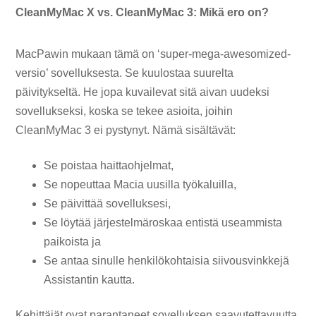
CleanMyMac X vs. CleanMyMac 3: Mikä ero on?
MacPawin mukaan tämä on ‘super-mega-awesomized-
versio’ sovelluksesta. Se kuulostaa suurelta
päivitykseltä. He jopa kuvailevat sitä aivan uudeksi
sovellukseksi, koska se tekee asioita, joihin
CleanMyMac 3 ei pystynyt. Nämä sisältävät:
Se poistaa haittaohjelmat,
Se nopeuttaa Macia uusilla työkaluilla,
Se päivittää sovelluksesi,
Se löytää järjestelmäroskaa entistä useammista
paikoista ja
Se antaa sinulle henkilökohtaisia ​​siivousvinkkejä
Assistantin kautta.
Kehittäjät ovat parantaneet sovelluksen saavutettavuutta