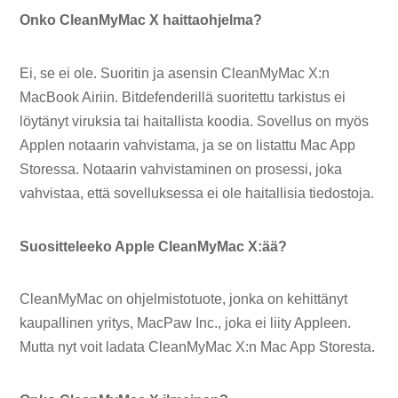
Onko CleanMyMac X haittaohjelma?
Ei, se ei ole. Suoritin ja asensin CleanMyMac X:n
MacBook Airiin. Bitdefenderillä suoritettu tarkistus ei
löytänyt viruksia tai haitallista koodia. Sovellus on myös
Applen notaarin vahvistama, ja se on listattu Mac App
Storessa. Notaarin vahvistaminen on prosessi, joka
vahvistaa, että sovelluksessa ei ole haitallisia tiedostoja.
Suositteleeko Apple CleanMyMac X:ää?
CleanMyMac on ohjelmistotuote, jonka on kehittänyt
kaupallinen yritys, MacPaw Inc., joka ei liity Appleen.
Mutta nyt voit ladata CleanMyMac X:n Mac App Storesta.