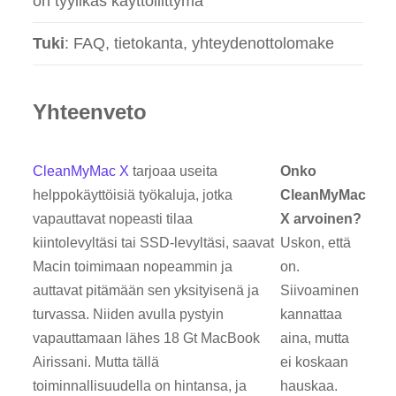
on tyylikäs käyttöliittymä
Tuki
: FAQ, tietokanta, yhteydenottolomake
Yhteenveto
CleanMyMac X
tarjoaa useita
Onko
helppokäyttöisiä työkaluja, jotka
CleanMyMac
vapauttavat nopeasti tilaa
X arvoinen?
kiintolevyltäsi tai SSD-levyltäsi, saavat
Uskon, että
Macin toimimaan nopeammin ja
on.
auttavat pitämään sen yksityisenä ja
Siivoaminen
turvassa. Niiden avulla pystyin
kannattaa
vapauttamaan lähes 18 Gt MacBook
aina, mutta
Airissani. Mutta tällä
ei koskaan
toiminnallisuudella on hintansa, ja
hauskaa.