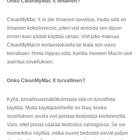
Onko CleanMyMac X ilmainen?
CleanMyMac X ei ole ilmainen sovellus, mutta siitä on
ilmainen kokeiluversio, joten voit arvioida sen täysin
ennen kuin päätät käyttää rahasi. Voit joko maksaa
CleanMyMacin kertaostoksella tai tilata sen vuosi
kerrallaan. Hinta riippuu siitä, kuinka moneen Maciin aiot
asentaa sovelluksen.
Onko CleanMyMac X turvallinen?
Kyllä, turvallisuusnäkökulmasta sitä on turvallista
käyttää. Mutta käyttäjävirheille on tilaa, koska
sovelluksen avulla voit poistaa tiedostoja kiintolevyltä.
Varo, ettet poista väärää tiedostoa vahingossa. Se voi
esimerkiksi näyttää, mitkä suuret tiedostot vievät paljon