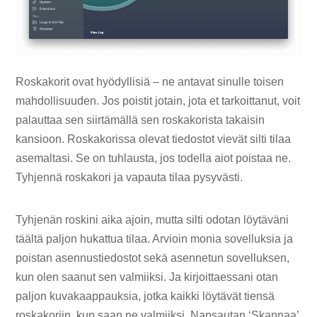
Roskakorit ovat hyödyllisiä – ne antavat sinulle toisen
mahdollisuuden. Jos poistit jotain, jota et tarkoittanut, voit
palauttaa sen siirtämällä sen roskakorista takaisin
kansioon. Roskakorissa olevat tiedostot vievät silti tilaa
asemaltasi. Se on tuhlausta, jos todella aiot poistaa ne.
Tyhjennä roskakori ja vapauta tilaa pysyvästi.
Tyhjenän roskini aika ajoin, mutta silti odotan löytäväni
täältä paljon hukattua tilaa. Arvioin monia sovelluksia ja
poistan asennustiedostot sekä asennetun sovelluksen,
kun olen saanut sen valmiiksi. Ja kirjoittaessani otan
paljon kuvakaappauksia, jotka kaikki löytävät tiensä
roskakoriin, kun saan ne valmiiksi. Napsautan ‘Skannaa’