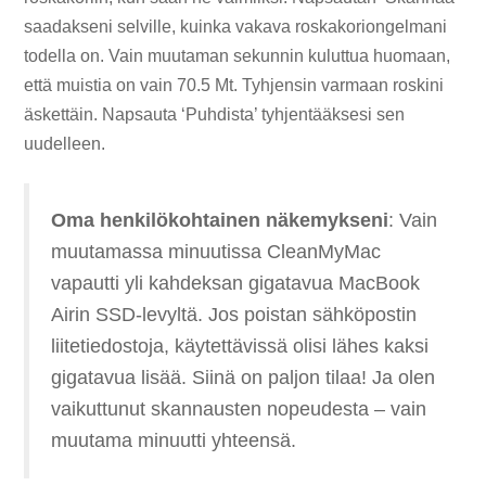
saadakseni selville, kuinka vakava roskakoriongelmani
todella on. Vain muutaman sekunnin kuluttua huomaan,
että muistia on vain 70.5 Mt. Tyhjensin varmaan roskini
äskettäin. Napsauta ‘Puhdista’ tyhjentääksesi sen
uudelleen.
Oma henkilökohtainen näkemykseni
: Vain
muutamassa minuutissa CleanMyMac
vapautti yli kahdeksan gigatavua MacBook
Airin SSD-levyltä. Jos poistan sähköpostin
liitetiedostoja, käytettävissä olisi lähes kaksi
gigatavua lisää. Siinä on paljon tilaa! Ja olen
vaikuttunut skannausten nopeudesta – vain
muutama minuutti yhteensä.