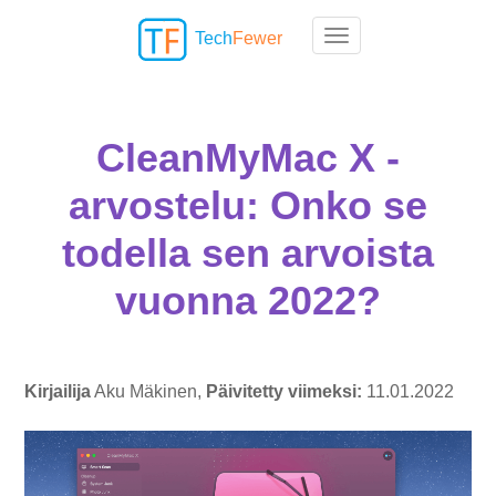
Tech
Fewer
Toggle navigation
CleanMyMac X -
arvostelu: Onko se
todella sen arvoista
vuonna 2022?
Kirjailija
Aku Mäkinen,
Päivitetty viimeksi:
11.01.2022