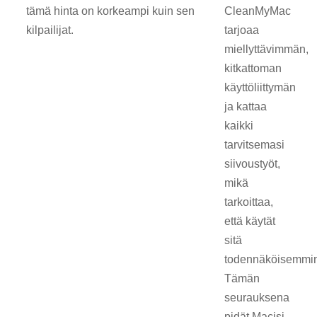
tämä hinta on korkeampi kuin sen
CleanMyMac
kilpailijat.
tarjoaa
miellyttävimmän,
kitkattoman
käyttöliittymän
ja kattaa
kaikki
tarvitsemasi
siivoustyöt,
mikä
tarkoittaa,
että käytät
sitä
todennäköisemmi
Tämän
seurauksena
pidät Macisi