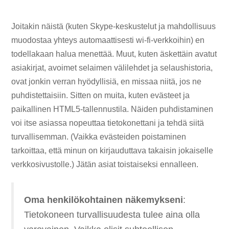
Joitakin näistä (kuten Skype-keskustelut ja mahdollisuus
muodostaa yhteys automaattisesti wi-fi-verkkoihin) en
todellakaan halua menettää. Muut, kuten äskettäin avatut
asiakirjat, avoimet selaimen välilehdet ja selaushistoria,
ovat jonkin verran hyödyllisiä, en missaa niitä, jos ne
puhdistettaisiin. Sitten on muita, kuten evästeet ja
paikallinen HTML5-tallennustila. Näiden puhdistaminen
voi itse asiassa nopeuttaa tietokonettani ja tehdä siitä
turvallisemman. (Vaikka evästeiden poistaminen
tarkoittaa, että minun on kirjauduttava takaisin jokaiselle
verkkosivustolle.) Jätän asiat toistaiseksi ennalleen.
Oma henkilökohtainen näkemykseni
:
Tietokoneen turvallisuudesta tulee aina olla