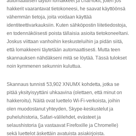
automaattisen täytön lomakkeet ja chat-lokit, joten jos
hakkerit vaarantavat tietokoneesi, he saavat käyttöönsä
vähemmän tietoja, joita voidaan käyttää
identiteettivarkauksiin. Kuten sähköpostin liitetiedostoja,
en todennäköisesti poista tällaisia ​​asioita tietokoneeltani.
Joskus viittaan vanhoihin keskusteluihin ja pidän siitä,
että lomakkeeni täytetään automaattisesti. Mutta teen
skannauksen nähdäkseni mitä se löytää. Tässä tulokset
noin kymmenen sekunnin kuluttua.
Skannaus tunnisti 53,902 XNUMX kohdetta, jotka se
pitää yksityisyyttäni uhkaavina (olettaen, että minut on
hakkeroitu). Näitä ovat luettelo Wi-Fi-verkoista, joihin
olen muodostanut yhteyden, Skype-keskustelut ja
puheluhistoria, Safari-välilehdet, evästeet ja
selaushistoria (ja vastaavat Firefoxille ja Chromelle)
sekä luettelot äskettäin avatuista asiakirjoista.