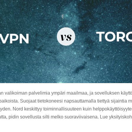
an valikoiman palvelimia ympäri maailmaa, ja sovelluksen käyttöl
ipaikoista. Suojaat tietokoneesi napsauttamalla tiettyä sijaintia
den. Nord keskittyy toiminnallisuuteen kuin helppokäyttöisyytee
a, pidin sovellusta silti melko suoraviivaisena. Lue yksityiskoh