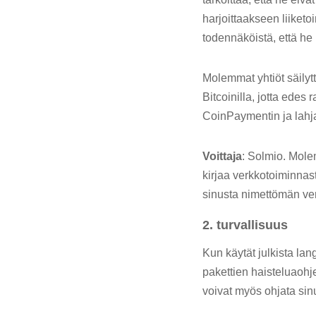
harjoittaakseen liiketo
todennäköistä, että he p
Molemmat yhtiöt säilyt
Bitcoinilla, jotta ede
CoinPaymentin ja lahja
Voittaja
: Solmio. Mole
kirjaa verkkotoiminnas
sinusta nimettömän ver
2. turvallisuus
Kun käytät julkista la
pakettien haisteluaohje
voivat myös ohjata sinut