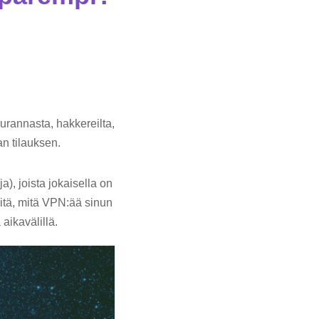
urannasta, hakkereilta,
an tilauksen.
, joista jokaisella on
iitä, mitä VPN:ää sinun
 aikavälillä.