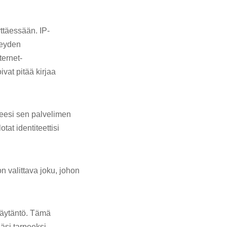
ttäessään. IP-
teyden
ternet-
ivat pitää kirjaa
teesi sen palvelimen
at identiteettisi
n valittava joku, johon
-käytäntö. Tämä
iäsi tarpeeksi