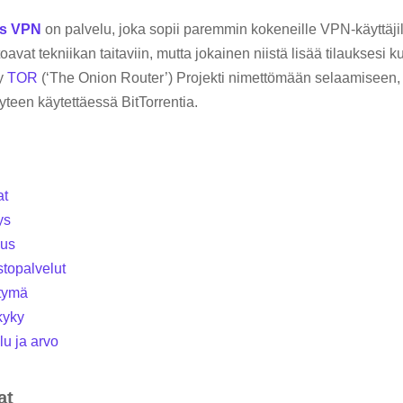
s VPN
on palvelu, joka sopii paremmin kokeneille VPN-käyttäjill
toavat tekniikan taitaviin, mutta jokainen niistä lisää tilauksesi 
yy
TOR
(‘The Onion Router’) Projekti nimettömään selaamiseen, 
yyteen käytettäessä BitTorrentia.
at
ys
uus
stopalvelut
ttymä
kyky
lu ja arvo
at