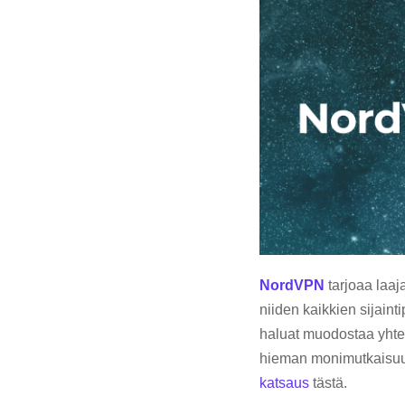
NordVPN
tarjoaa laaj
niiden kaikkien sijaint
haluat muodostaa yhtey
hieman monimutkaisuutt
katsaus
tästä.