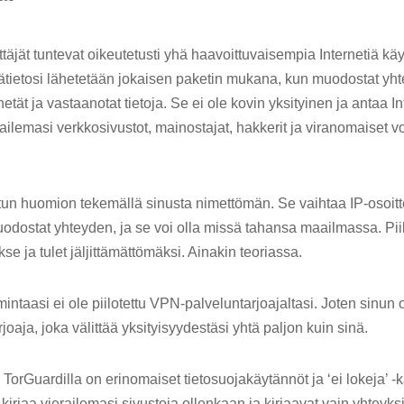
äjät tuntevat oikeutetusti yhä haavoittuvaisempia Internetiä käy
lmätietosi lähetetään jokaisen paketin mukana, kun muodostat yh
etät ja vastaanotat tietoja. Se ei ole kovin yksityinen ja antaa In
railemasi verkkosivustot, mainostajat, hakkerit ja viranomaiset vo
tun huomion tekemällä sinusta nimettömän. Se vaihtaa IP-osoit
dostat yhteyden, ja se voi olla missä tahansa maailmassa. Piilot
se ja tulet jäljittämättömäksi. Ainakin teoriassa.
taasi ei ole piilotettu VPN-palveluntarjoajaltasi. Joten sinun o
rjoaja, joka välittää yksityisyydestäsi yhtä paljon kuin sinä.
TorGuardilla on erinomaiset tietosuojakäytännöt ja ‘ei lokeja’ 
t kirjaa vierailemasi sivustoja ollenkaan ja kirjaavat vain yhteyks