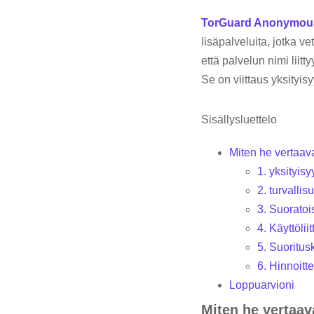
TorGuard Anonymou
lisäpalveluita, jotka ve
että palvelun nimi liitt
Se on viittaus yksityis
Sisällysluettelo
Miten he vertaav
1. yksityisy
2. turvallis
3. Suoratoi
4. Käyttölii
5. Suoritus
6. Hinnoitte
Loppuarvioni
Miten he vertaav