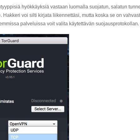
yyppisiä hyökkäyksiä vastaan ​​luomalla suojatun, salatun tunnel
Hakkeri voi silti kirjata liikennettäsi, mutta koska se on vahvasti
emmissa palveluissa voit valita käytettävän suojausprotokollan.