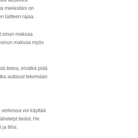
ta mielestäni on
n laitteen rajaa.
at sinun maksaa
aa sinun maksaa myös
ä tietoa, eivätkä pidä
otka auttavat tekemään
 verkossa voi käyttää
ähetetyt tiedot. He
a tilisi.