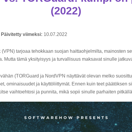
(2022)
,
Päivitetty viimeksi:
10.07.2022
k (VPN) tarjoaa tehokkaan suojan haittaohjelmilta, mainosten se
ta. Mutta tämä yksityisyys ja turvallisuus maksavat sinulle jatkuv
vähän (TORGuard ja NordVPN näyttävät olevan melko suosittuja)
et, ominaisuudet ja käyttöliittymät. Ennen kuin teet päätöksen s
tse vaihtoehtosi ja punnita, mikä sopii sinulle parhaiten pitkällä