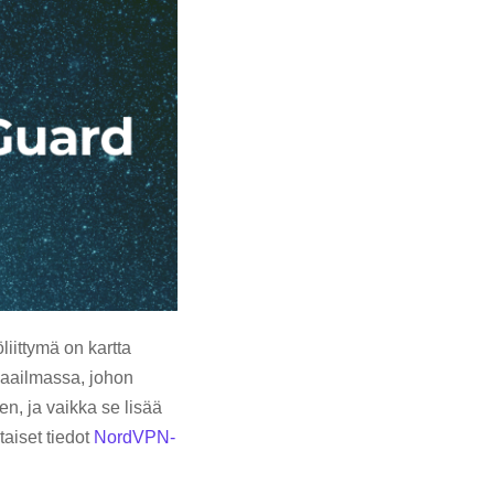
iittymä on kartta
 maailmassa, johon
n, ja vaikka se lisää
taiset tiedot
NordVPN-