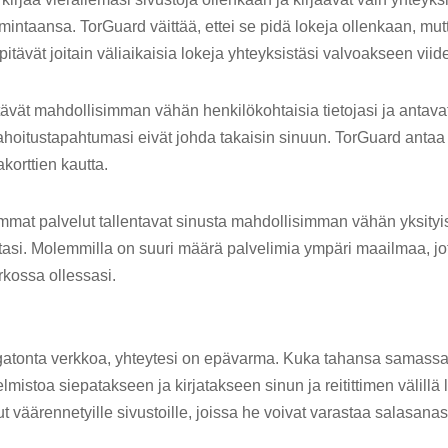
imintaansa. TorGuard väittää, ettei se pidä lokeja ollenkaan, mut
itävät joitain väliaikaisia ​​lokeja yhteyksistäsi valvoakseen viide
tävät mahdollisimman vähän henkilökohtaisia ​​tietojasi ja antav
s rahoitustapahtumasi eivät johda takaisin sinuun. TorGuard ant
korttien kautta.
mmat palvelut tallentavat sinusta mahdollisimman vähän yksityist
tasi. Molemmilla on suuri määrä palvelimia ympäri maailmaa, j
kossa ollessasi.
ngatonta verkkoa, yhteytesi on epävarma. Kuka tahansa samassa
lmistoa siepatakseen ja kirjatakseen sinun ja reitittimen välillä l
 väärennetyille sivustoille, joissa he voivat varastaa salasanasi j