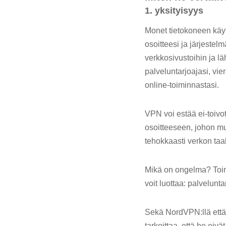
1. yksityisyys
Monet tietokoneen käytt
osoitteesi ja järjeste
verkkosivustoihin ja läh
palveluntarjoajasi, vie
online-toiminnastasi.
VPN voi estää ei-toivo
osoitteeseen, johon muo
tehokkaasti verkon taak
Mikä on ongelma? Toimin
voit luottaa: palvelunta
Sekä NordVPN:llä että 
tarkoittaa, että he eivä