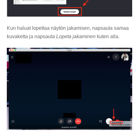
Kun haluat lopettaa näytön jakamisen, napsauta samaa
kuvaketta ja napsauta
Lopeta jakaminen
kuten alla.