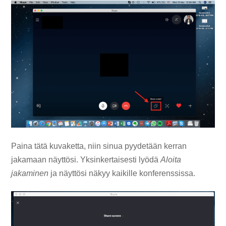
Paina tätä kuvaketta, niin sinua pyydetään kerran
jakamaan näyttösi. Yksinkertaisesti lyödä
Aloita
jakaminen
ja näyttösi näkyy kaikille konferenssissa.