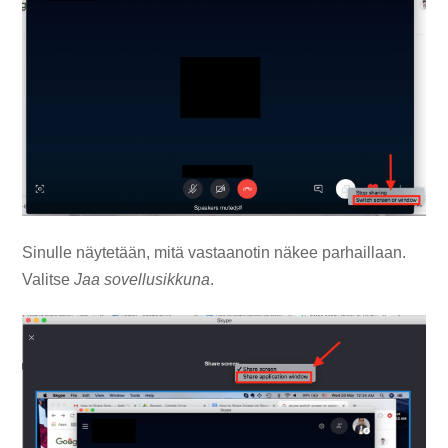
Sinulle näytetään, mitä vastaanotin näkee parhaillaan.
Valitse
Jaa sovellusikkuna
.