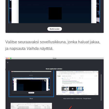
Valitse seuraavaksi sovellusikkuna, jonka haluat jakaa,
ja napsauta
Vaihda näyttöä
.