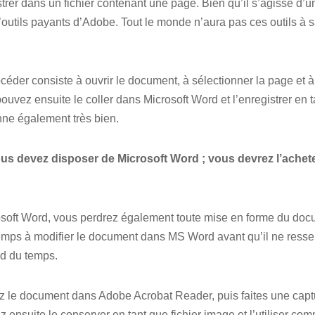
gistrer dans un fichier contenant une page. Bien qu’il s’agisse d’u
outils payants d’Adobe. Tout le monde n’aura pas ces outils à s
céder consiste à ouvrir le document, à sélectionner la page et à
uvez ensuite le coller dans Microsoft Word et l’enregistrer en t
nne également très bien.
us devez disposer de Microsoft Word ; vous devrez l’achete
soft Word, vous perdrez également toute mise en forme du doc
ps à modifier le document dans MS Word avant qu’il ne ressemb
end du temps.
ez le document dans Adobe Acrobat Reader, puis faites une capt
ensuite le conserver en tant que fichier image et l’utiliser com