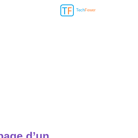
Tech
Fewer
 page d’un