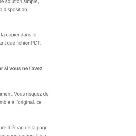
ne solution simple,
a disposition.
 la copier dans le
ant que fichier PDF.
r si vous ne l’avez
ument. Vous risquez de
le à l’original, ce
ure d’écran de la page
me page unique. Il y a