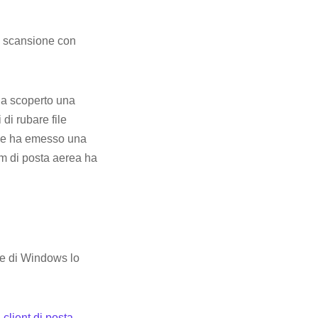
a scansione con
a scoperto una
di rubare file
ia e ha emesso una
am di posta aerea ha
ne di Windows lo
i client di posta