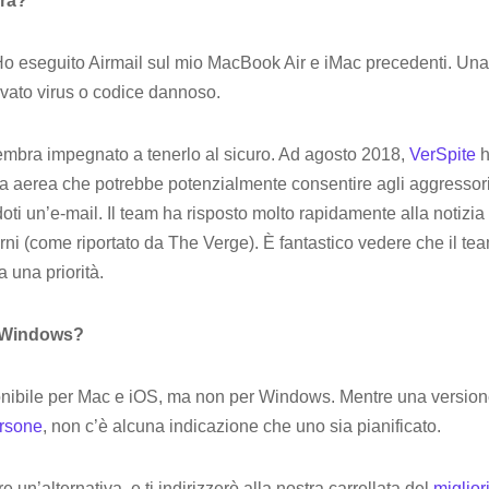
ura?
 Ho eseguito Airmail sul mio MacBook Air e iMac precedenti. Un
evato virus o codice dannoso.
sembra impegnato a tenerlo al sicuro. Ad agosto 2018,
VerSpite
h
ta aerea che potrebbe potenzialmente consentire agli aggressori 
ti un’e-mail. Il team ha risposto molto rapidamente alla notiz
rni (come riportato da The Verge). È fantastico vedere che il te
a una priorità.
r Windows?
onibile per Mac e iOS, ma non per Windows. Mentre una versio
ersone
, non c’è alcuna indicazione che uno sia pianificato.
e un’alternativa, e ti indirizzerò alla nostra carrellata del
miglior