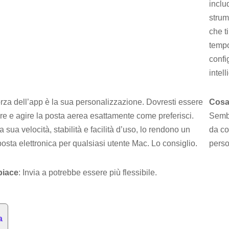
inclu
strum
che t
tempo
confi
intell
forza dell’app è la sua personalizzazione. Dovresti essere
Cosa
ire e agire la posta aerea esattamente come preferisci.
Sembr
 sua velocità, stabilità e facilità d’uso, lo rendono un
da co
osta elettronica per qualsiasi utente Mac. Lo consiglio.
perso
piace
: Invia a potrebbe essere più flessibile.
a