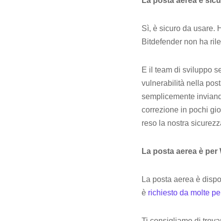
La posta aerea è sic
Sì, è sicuro da usare.
Bitdefender non ha ril
E il team di sviluppo 
vulnerabilità nella pos
semplicemente inviando
correzione in pochi gio
reso la nostra sicurezz
La posta aerea è pe
La posta aerea è disp
è
richiesto da molte p
Ti consigliamo di trovar