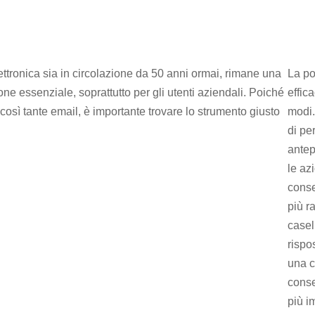
ttronica sia in circolazione da 50 anni ormai, rimane una
La po
ne essenziale, soprattutto per gli utenti aziendali. Poiché
effic
 così tante email, è importante trovare lo strumento giusto
modi.
di pe
antep
le az
conse
più r
casel
rispo
una c
conse
più i