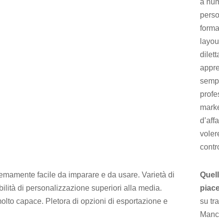
a num
perso
forma
layout
dilett
appre
sempl
profe
marke
d’aff
voler
contr
remamente facile da imparare e da usare. Varietà di
Quel
bilità di personalizzazione superiori alla media.
piac
olto capace. Pletora di opzioni di esportazione e
su tr
Manca