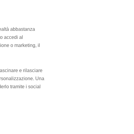
realtà abbastanza
o accedi al
one o marketing, il
rascinare e rilasciare
ersonalizzazione. Una
erlo tramite i social