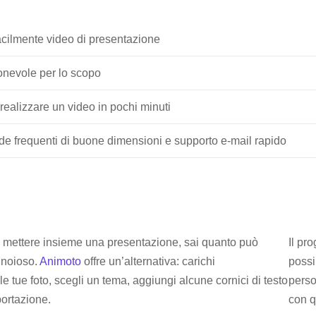
acilmente video di presentazione
onevole per lo scopo
 realizzare un video in pochi minuti
e frequenti di buone dimensioni e supporto e-mail rapido
a mettere insieme una presentazione, sai quanto può
Il pr
 noioso.
Animoto
offre un’alternativa: carichi
possi
e tue foto, scegli un tema, aggiungi alcune cornici di testo
perso
portazione.
con q