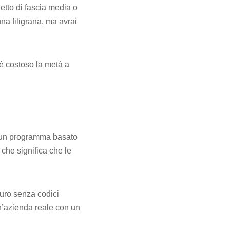
hetto di fascia media o
una filigrana, ma avrai
è costoso la metà a
i un programma basato
 che significa che le
curo senza codici
un’azienda reale con un