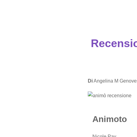
Recensio
Di
Angelina M Genove
Animoto
Nicole Pav