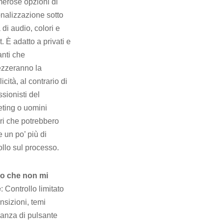
erose opzioni di
nalizzazione sotto
 di audio, colori e
. È adatto a privati ​​e
anti che
zzeranno la
icità, al contrario di
ssionisti del
ting o uomini
ari che potrebbero
e un po’ più di
ollo sul processo.
lo che non mi
e
: Controllo limitato
ansizioni, temi
nza di pulsante