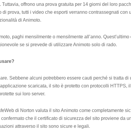
 Tuttavia, offrono una prova gratuita per 14 giorni del loro pacc
do di prova, tutti i video che esporti verranno contrassegnati con 
zionalità di Animoto.
moto, paghi mensilmente o mensilmente all’anno. Quest’ultimo 
ionevole se si prevede di utilizzare Animoto solo di rado.
 usare?
are. Sebbene alcuni potrebbero essere cauti perché si tratta d
pplicazione scaricata, il sito è protetto con protocolli HTTPS, il
rotette sui loro server.
SafeWeb di Norton valuta il sito Animoto come completamente si
onfermato che il certificato di sicurezza del sito proviene da 
sazioni attraverso il sito sono sicure e legali.