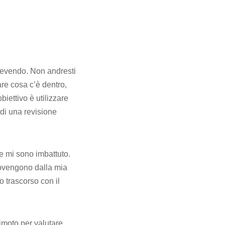
cevendo. Non andresti
re cosa c’è dentro,
iettivo è utilizzare
di una revisione
e mi sono imbattuto.
provengono dalla mia
 trascorso con il
imoto per valutare