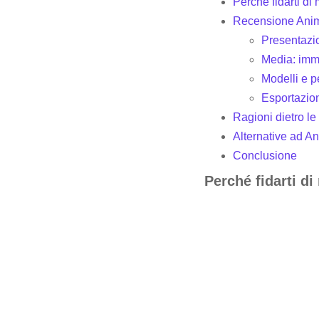
Perché fidarti d
Recensione Animo
Presentazio
Media: imma
Modelli e 
Esportazio
Ragioni dietro le
Alternative ad A
Conclusione
Perché fidarti d