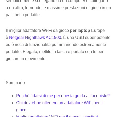
semplicemente scollegarlo da un computer e collegarlo
a un altro, fornendo le massime prestazioni di gioco in un
pacchetto portatile.
Il miglior adattatore Wi-Fi da gioco
per laptop
Europe
è
Netgear Nighthawk AC1900
. È una USB super potente
ed è ricca di funzionalità pur rimanendo estremamente
portatile. Piegalo, mettilo in tasca e portalo con te per
giocare in movimento.
Sommario
Perché fidarsi di me per questa guida all’acquisto?
Chi dovrebbe ottenere un adattatore WiFi per il
gioco
Miglior adattatore WiFi per il gioco: i vincitori