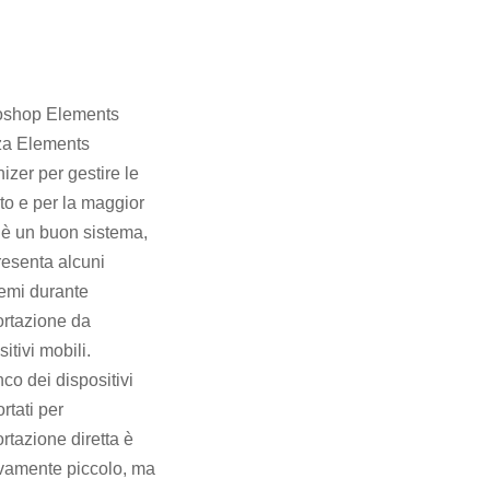
oshop Elements
zza Elements
izer per gestire le
oto e per la maggior
 è un buon sistema,
esenta alcuni
emi durante
ortazione da
itivi mobili.
nco dei dispositivi
rtati per
ortazione diretta è
ivamente piccolo, ma