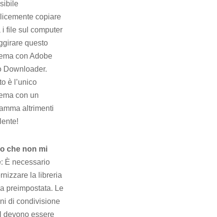
sibile
licemente copiare
 i file sul computer
ggirare questo
lema con Adobe
o Downloader.
o è l’unico
lema con un
amma altrimenti
lente!
lo che non mi
e
: È necessario
nizzare la libreria
ca preimpostata. Le
ni di condivisione
l devono essere