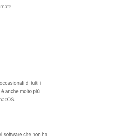
rnate.
ccasionali di tutti i
 è anche molto più
r macOS.
el software che non ha