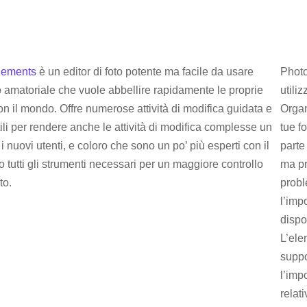
lements
è un editor di foto potente ma facile da usare
Phot
fo amatoriale che vuole abbellire rapidamente le proprie
utili
on il mondo. Offre numerose attività di modifica guidata e
Organ
ili per rendere anche le attività di modifica complesse un
tue f
i nuovi utenti, e coloro che sono un po’ più esperti con il
parte
o tutti gli strumenti necessari per un maggiore controllo
ma pr
to.
probl
l’imp
dispos
L’ele
suppo
l’imp
relat