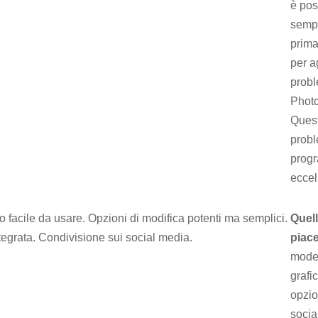
è pos
semp
prima
per a
prob
Phot
Quest
prob
progr
eccel
to facile da usare. Opzioni di modifica potenti ma semplici.
Quel
tegrata. Condivisione sui social media.
piac
moder
grafi
opzio
socia