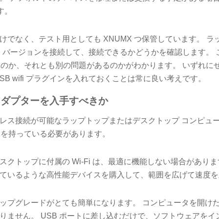
す。
けでなく、テスト用としても XNUMX つ保管しています。 
 バージョンを接続して、接続できるかどうかを確認します。 こ
たのか、それとも別の問題があるのか​​がわかります。 いずれ
SB wifi プラグインを入れておくことは常に良い考えです。
i アダプターを入手すべきか
レス接続が可能なラップトップまたはデスクトップ コンピュ
バイスを持っている必要があります。
クトップに付属の Wi-Fi は、最適に機能しない場合がありま
ているような高性能デバイスを購入して、範囲を広げて速度を
より、アップグレードがとても簡単になります。 コンピュータを開
りません。 USB ポートに差し込むだけで、ソフトウェアを