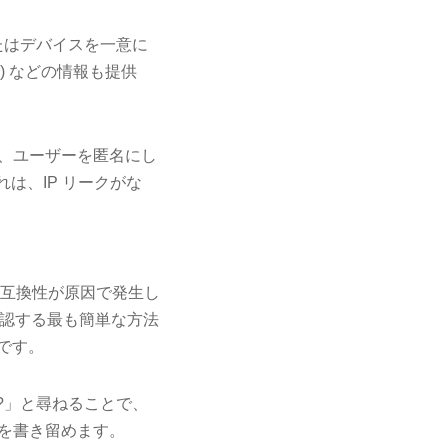
またはデバイスを一意に
内) などの情報も提供
。
とで、ユーザーを匿名にし
は、IP リークがな
間の非互換性が原因で発生し
確認する最も簡単な方法
とです。
すか?」と尋ねることで、
レスを書き留めます。