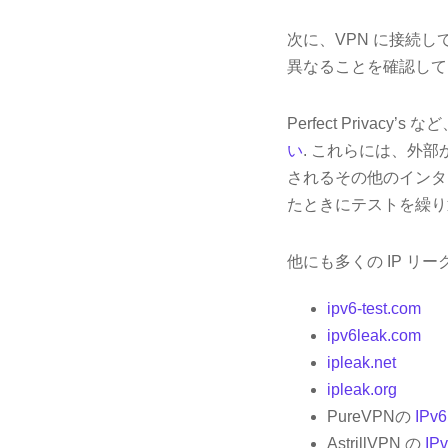
次に、VPN に接続し
異なることを確認して
Perfect Priva
い
. これらには、外
されるその他のインタ
たときにテストを繰り
他にも多くの IP リ
ipv6-test.com
ipv6leak.com
ipleak.net
ipleak.org
PureVPNの
IP
AstrillVPN の
I