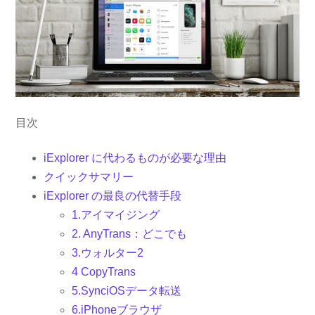
目次
iExplorer に代わるものが必要な理由
クイックサマリー
iExplorer の最良の代替手段
1.アイマイジング
2. AnyTrans：どこでも
3.ウォルター2
4 CopyTrans
5.SynciOSデータ転送
6.iPhoneブラウザ