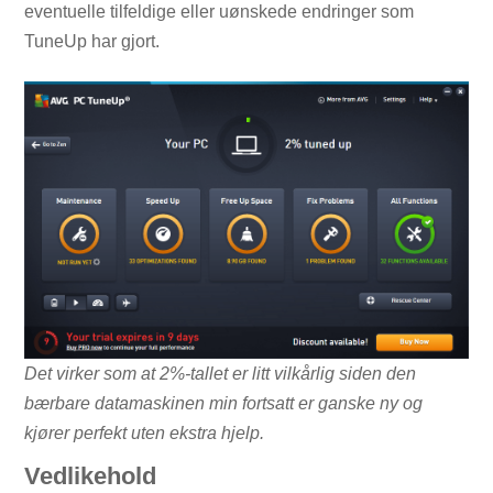
eventuelle tilfeldige eller uønskede endringer som
TuneUp har gjort.
Det virker som at 2%-tallet er litt vilkårlig siden den
bærbare datamaskinen min fortsatt er ganske ny og
kjører perfekt uten ekstra hjelp.
Vedlikehold