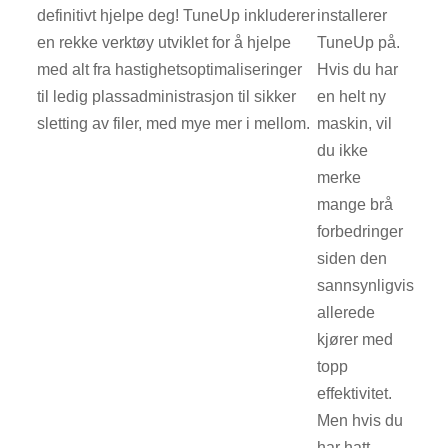
definitivt hjelpe deg! TuneUp inkluderer
installerer
en rekke verktøy utviklet for å hjelpe
TuneUp på.
med alt fra hastighetsoptimaliseringer
Hvis du har
til ledig plassadministrasjon til sikker
en helt ny
sletting av filer, med mye mer i mellom.
maskin, vil
du ikke
merke
mange brå
forbedringer
siden den
sannsynligvis
allerede
kjører med
topp
effektivitet.
Men hvis du
har hatt