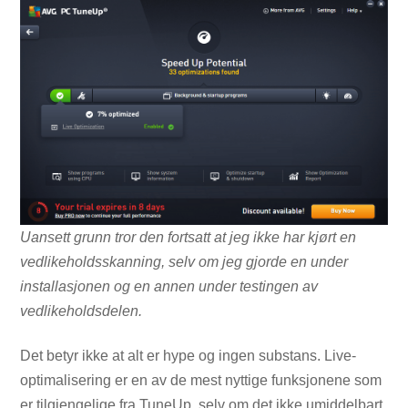
Uansett grunn tror den fortsatt at jeg ikke har kjørt en
vedlikeholdsskanning, selv om jeg gjorde en under
installasjonen og en annen under testingen av
vedlikeholdsdelen.
Det betyr ikke at alt er hype og ingen substans. Live-
optimalisering er en av de mest nyttige funksjonene som
er tilgjengelige fra TuneUp, selv om det ikke umiddelbart