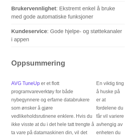
Brukervennlighet
: Ekstremt enkel å bruke
med gode automatiske funksjoner
Kundeservice
: Gode hjelpe- og støttekanaler
i appen
Oppsummering
AVG TuneUp
er et flott
En viktig ting
programvareverktøy for både
å huske på
nybegynnere og erfarne databrukere
er at
som ønsker å gjøre
fordelene du
vedlikeholdsrutinene enklere. Hvis du
får vil variere
ikke visste at du i det hele tatt trengte å
avhengig av
ta vare på datamaskinen din, vil det
enheten du