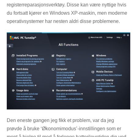
registerreparasjonsverktøy. Disse kan være nyttige hvis
du fortsatt kjører en Windows XP-maskin, men moderne
operativsystemer har nesten aldri disse problemene.
Den eneste gangen jeg fikk et problem, var da jeg
prøvde å bruke ‘Økonomimodus’-innstillingen som er
ment å hjelpe til med å forlenge batterilevetiden din ved