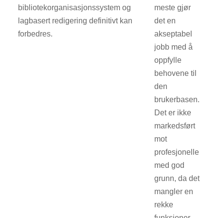
bibliotekorganisasjonssystem og
meste gjør
lagbasert redigering definitivt kan
det en
forbedres.
akseptabel
jobb med å
oppfylle
behovene til
den
brukerbasen.
Det er ikke
markedsført
mot
profesjonelle
med god
grunn, da det
mangler en
rekke
funksjoner