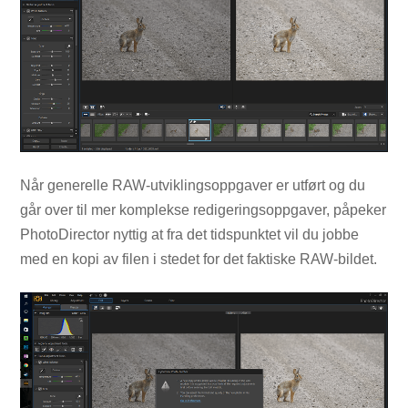
Når generelle RAW-utviklingsoppgaver er utført og du
går over til mer komplekse redigeringsoppgaver, påpeker
PhotoDirector nyttig at fra det tidspunktet vil du jobbe
med en kopi av filen i stedet for det faktiske RAW-bildet.