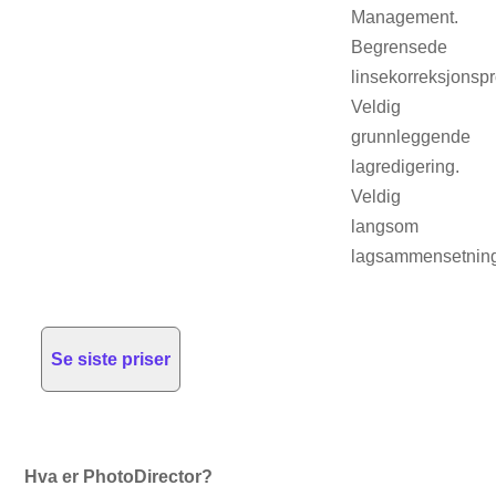
Management.
Begrensede
linsekorreksjonspro
Veldig
grunnleggende
lagredigering.
Veldig
langsom
lagsammensetnin
Se siste priser
Hva er PhotoDirector?