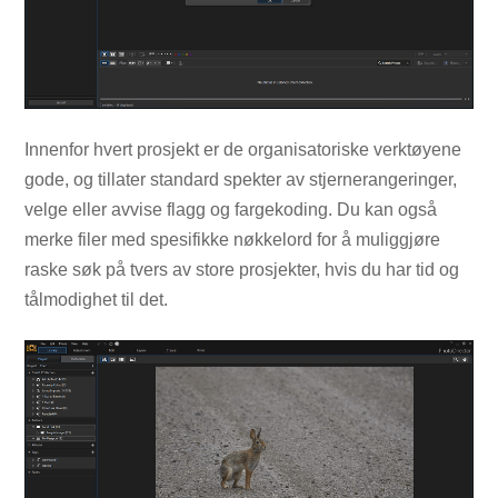
Innenfor hvert prosjekt er de organisatoriske verktøyene
gode, og tillater standard spekter av stjernerangeringer,
velge eller avvise flagg og fargekoding. Du kan også
merke filer med spesifikke nøkkelord for å muliggjøre
raske søk på tvers av store prosjekter, hvis du har tid og
tålmodighet til det.