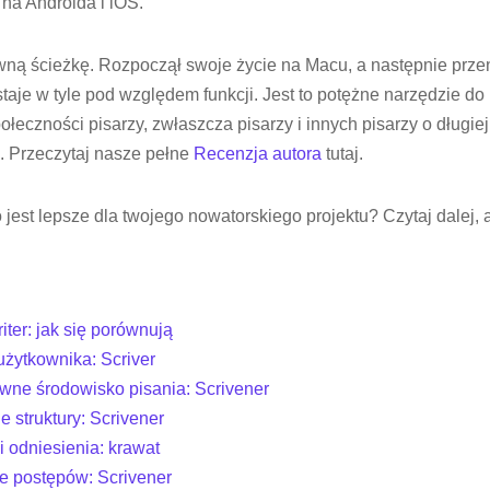
na Androida i iOS.
wną ścieżkę. Rozpoczął swoje życie na Macu, a następnie prze
je w tyle pod względem funkcji. Jest to potężne narzędzie do p
łeczności pisarzy, zwłaszcza pisarzy i innych pisarzy o długiej
. Przeczytaj nasze pełne
Recenzja autora
tutaj.
jest lepsze dla twojego nowatorskiego projektu? Czytaj dalej, 
iter: jak się porównują
s użytkownika: Scriver
ywne środowisko pisania: Scrivener
e struktury: Scrivener
i odniesienia: krawat
ie postępów: Scrivener