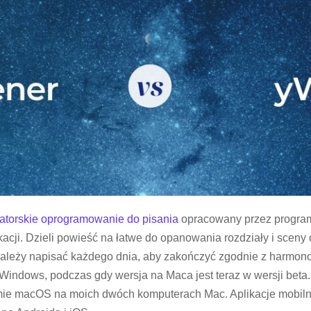
atorskie oprogramowanie do pisania
opracowany przez programis
kacji. Dzieli powieść na łatwe do opanowania rozdziały i scen
należy napisać każdego dnia, aby zakończyć zgodnie z harmon
indows, podczas gdy wersja na Maca jest teraz w wersji beta. N
ie macOS na moich dwóch komputerach Mac. Aplikacje mobiln