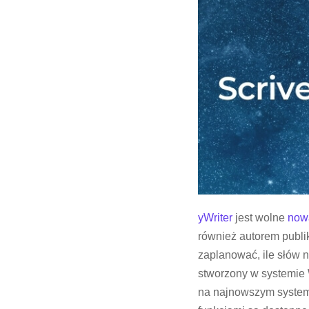
yWriter
jest wolne
now
również autorem publi
zaplanować, ile słów 
stworzony w systemie W
na najnowszym system