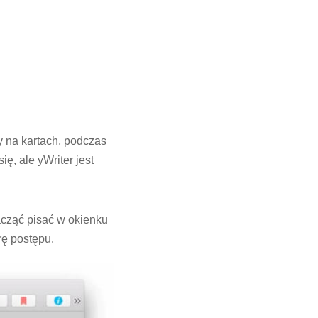
y na kartach, podczas
ę, ale yWriter jest
acząć pisać w okienku
rę postępu.