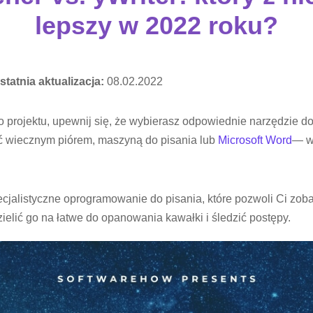
lepszy w 2022 roku?
statnia aktualizacja:
08.02.2022
 projektu, upewnij się, że wybierasz odpowiednie narzędzie d
ć wiecznym piórem, maszyną do pisania lub
Microsoft Word
— wi
cjalistyczne oprogramowanie do pisania, które pozwoli Ci zob
ielić go na łatwe do opanowania kawałki i śledzić postępy.