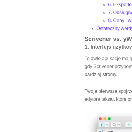
6. Eksporto
7. Obsługiw
8. Ceny i w
Ostateczny werd
Scrivener vs. yW
1. Interfejs użytko
Te dwie aplikacje maj
gdy Scrivener przypomi
bardziej stromy.
Twoje pierwsze spojrz
edytora tekstu, które 