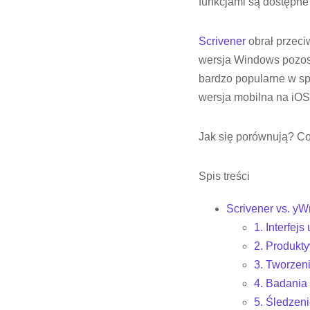
funkcjami są dostępne 
Scrivener
obrał przeci
wersja Windows pozosta
bardzo popularne w spo
wersja mobilna na iOS
Jak się porównują? Co 
Spis treści
Scrivener vs. yWr
1. Interfej
2. Produkt
3. Tworzeni
4. Badania 
5. Śledzen