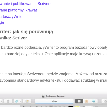
wanie i publikowanie: Scrivener
ane platformy: krawat
artość: yWriter
ykt
riter: jak się porównują
wnika: Scriver
ą bardzo różne podejścia. yWriter to program bazodanowy opart
na bardziej edytor tekstu. Obie aplikacje mają krzywą uczenia si
enie na interfejs Scrivenera będzie znajome. Możesz od razu z
przypomina standardowy edytor tekstu i dodawać strukturę w mia