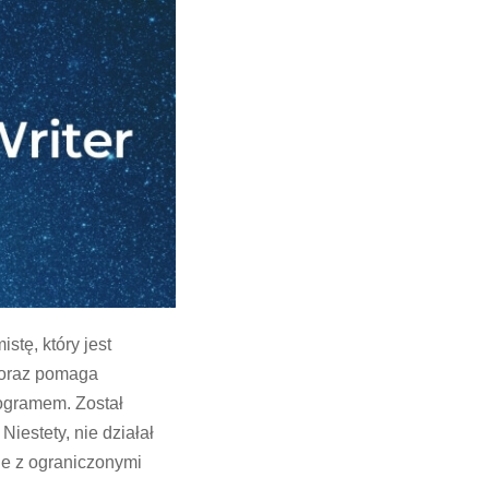
tę, który jest
y oraz pomaga
ogramem. Został
iestety, nie działał
e z ograniczonymi