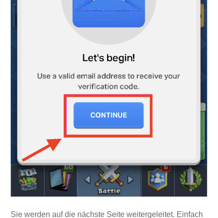
Sie werden auf die nächste Seite weitergeleitet. Einfach