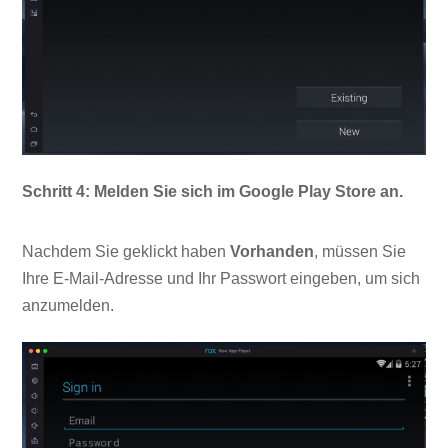
Schritt 4: Melden Sie sich im Google Play Store an.
Nachdem Sie geklickt haben
Vorhanden
, müssen Sie
Ihre E-Mail-Adresse und Ihr Passwort eingeben, um sich
anzumelden.