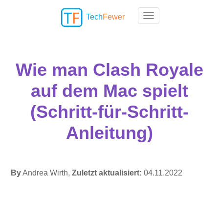
Tech
Fewer
Toggle navigation
Wie man Clash Royale
auf dem Mac spielt
(Schritt-für-Schritt-
Anleitung)
By
Andrea Wirth,
Zuletzt aktualisiert:
04.11.2022