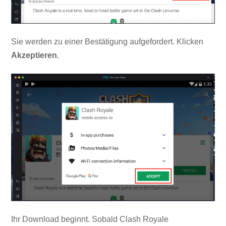
Sie werden zu einer Bestätigung aufgefordert. Klicken
Akzeptieren
.
Ihr Download beginnt. Sobald Clash Royale