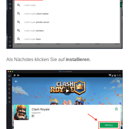
Als Nächstes klicken Sie auf
installieren
.