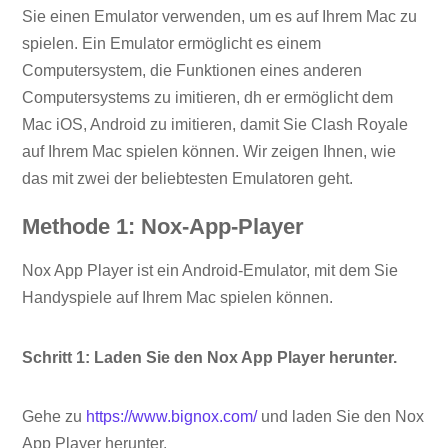
Sie einen Emulator verwenden, um es auf Ihrem Mac zu
spielen. Ein Emulator ermöglicht es einem
Computersystem, die Funktionen eines anderen
Computersystems zu imitieren, dh er ermöglicht dem
Mac iOS, Android zu imitieren, damit Sie Clash Royale
auf Ihrem Mac spielen können. Wir zeigen Ihnen, wie
das mit zwei der beliebtesten Emulatoren geht.
Methode 1: Nox-App-Player
Nox App Player ist ein Android-Emulator, mit dem Sie
Handyspiele auf Ihrem Mac spielen können.
Schritt 1: Laden Sie den Nox App Player herunter.
Gehe zu
https://www.bignox.com/
und laden Sie den Nox
App Player herunter.