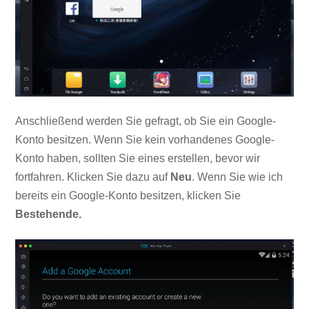
Anschließend werden Sie gefragt, ob Sie ein Google-
Konto besitzen. Wenn Sie kein vorhandenes Google-
Konto haben, sollten Sie eines erstellen, bevor wir
fortfahren. Klicken Sie dazu auf
Neu
. Wenn Sie wie ich
bereits ein Google-Konto besitzen, klicken Sie
Bestehende.