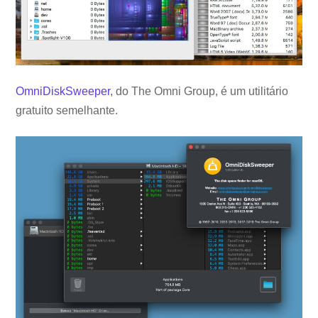
OmniDiskSweeper
, do The Omni Group, é um utilitário
gratuito semelhante.