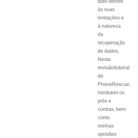
tudo devido
às suas
limitações e
à natureza
da
recuperação
de dados.
Nesta
revisão/tutorial
do
PhoneRescue,
mostrarei os
prós e
contras, bem
como
minhas
opiniões