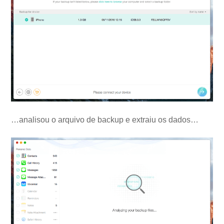
…analisou o arquivo de backup e extraiu os dados…