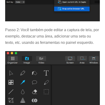
Passo 2: Você também pode editar a captura de tela, por
exemplo, destacar uma área, adicionar uma seta ou
texto, etc. usando as ferramentas no painel esquerdo.