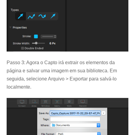
Passo 3: Agora o Capto irá extrair os elementos da
página e salvar uma imagem em sua biblioteca. Em
seguida, selecione Arquivo > Exportar para salvá-lo
localmente.