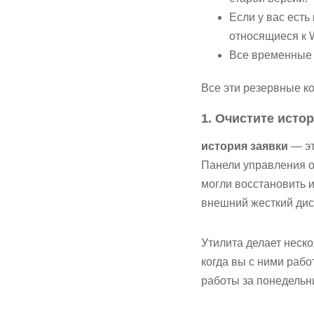
Если у вас есть
относящиеся к 
Все временные
Все эти резервные ко
1. Очистите ист
история заявки
— эт
Панели управления о
могли восстановить 
внешний жесткий дис
Утилита делает неск
когда вы с ними рабо
работы за понедельни