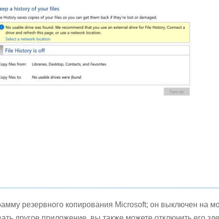
рамму резервного копирования Microsoft; он выключен на м
ать другое приложение, вы также можете отключить его зде