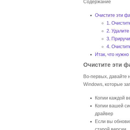
Содержание
Очистите эти ф
1. Очисти
2. Удалите
3. Прируч
4. Очисти
Итак, что нужно
Очистите эти ф
Во-первых, давайте н
Windows, которые за
Копии каждой в
Копии вашей си
драйвер
Если вы обнови
старой версии.