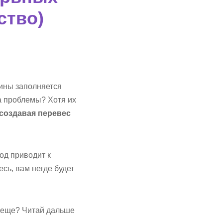
ство)
чины заполняется
а проблемы? Хотя их
 создавая перевес
од приводит к
сь, вам негде будет
о еще? Читай дальше