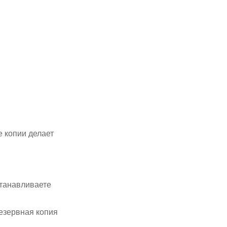
е копии делает
станавливаете
резервная копия