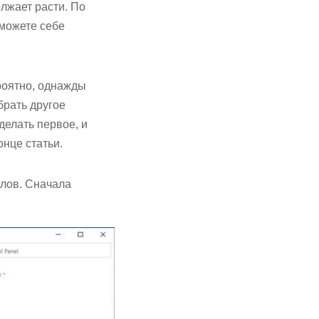
лжает расти. По
можете себе
роятно, однажды
брать другое
делать первое, и
нце статьи.
йлов. Сначала