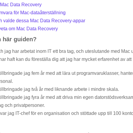
l Mac Data Recovery
amvara för Mac-dataåterställning
ch valde dessa Mac Data Recovery-appar
veta om Mac Data Recovery
n här guiden?
ch jag har arbetat inom IT ett bra tag, och uteslutande med Mac 
r haft kan du föreställa dig att jag har mycket erfarenhet av att 
illbringade jag fem år med att lära ut programvaruklasser, hant
rsonal.
llbringade jag två år med liknande arbete i mindre skala.
llbringade jag fyra år med att driva min egen datorstödsverksam
ag och privatpersoner.
var jag IT-chef för en organisation och stöttade upp till 100 kont