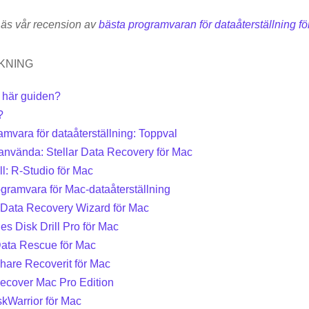
äs vår recension av
bästa programvaran för dataåterställning 
KNING
n här guiden?
?
mvara för dataåterställning: Toppval
 använda: Stellar Data Recovery för Mac
ll: R-Studio för Mac
gramvara för Mac-dataåterställning
Data Recovery Wizard för Mac
les Disk Drill Pro för Mac
Data Rescue för Mac
hare Recoverit för Mac
Recover Mac Pro Edition
iskWarrior för Mac