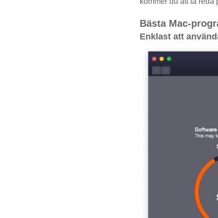
kommer du att ta reda 
Bästa Mac-progra
Enklast att använd