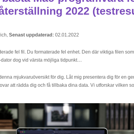
återställning 2022 (testresu
ich,
Senast uppdaterad:
02.01.2022
aderade fel fil. Du formaterade fel enhet. Den där viktiga filen so
c-dator dog vid värsta möjliga tidpunkt…
 denna mjukvaruöversikt för dig. Låt mig presentera dig för en g
var att rädda dig och få tillbaka dina data. Vi utforskar vilken s