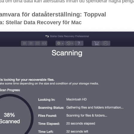
på om dina data kan återställas innan du spenderar några penga
mvara för dataåterställning: Toppval
a: Stellar Data Recovery för Mac