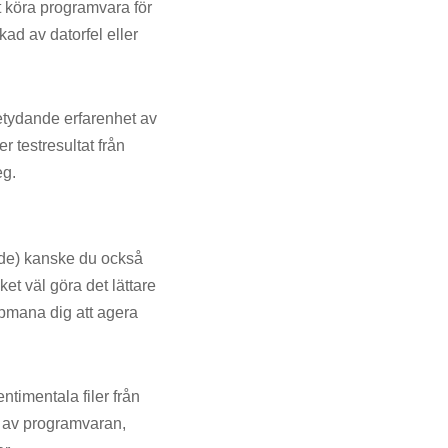
t köra programvara för
kad av datorfel eller
 betydande erfarenhet av
r testresultat från
eg.
rde) kanske du också
ket väl göra det lättare
ppmana dig att agera
ntimentala filer från
on av programvaran,