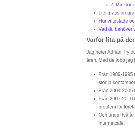
7. MiniToo
Lite gratis progr
Hur vi testade o
Vad du behöver 
Varför lita på de
Jag heter Adrian Try o
åren. Med de jobb jag ha
Från 1989-1995 t
stödja kontorspe
Från 2004-2005 ti
Från 2007-2010 ti
problem för föret
Och under två år 
internetcafé.