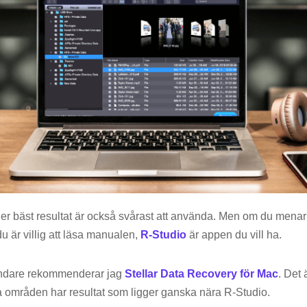
 bäst resultat är också svårast att använda. Men om du menar a
du är villig att läsa manualen,
R-Studio
är appen du vill ha.
ändare rekommenderar jag
Stellar Data Recovery för Mac
. Det
sta områden har resultat som ligger ganska nära R-Studio.