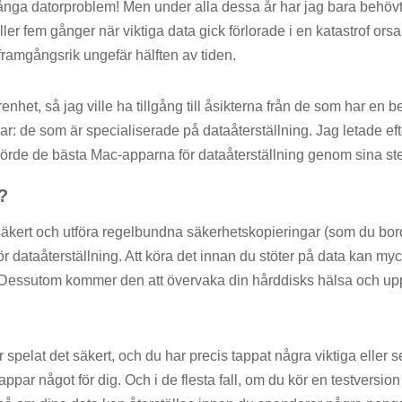
många datorproblem! Men under alla dessa år har jag bara behöv
ller fem gånger när viktiga data gick förlorade i en katastrof orsa
framgångsrik ungefär hälften av tiden.
renhet, så jag ville ha tillgång till åsikterna från de som har en
: de som är specialiserade på dataåterställning. Jag letade efte
örde de bästa Mac-apparna för dataåterställning genom sina st
?
 säkert och utföra regelbundna säkerhetskopieringar (som du bo
ör dataåterställning. Att köra det innan du stöter på data kan myc
ta. Dessutom kommer den att övervaka din hårddisks hälsa och u
spelat det säkert, och du har precis tappat några viktiga eller se
appar något för dig. Och i de flesta fall, om du kör en testversi