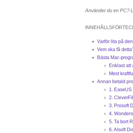
Använder du en PC? L
INNEHÅLLSFÖRTEC
Varför lita på de
Vem ska få detta
Bästa Mac-progra
Enklast att
Mest kraftfu
Annan betald pro
1. EaseUS 
2. CleverFi
3. Prosoft 
4. Wonders
5. Ta bort 
6. Alsoft D