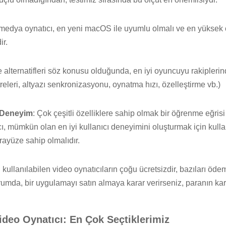
 medya oynatıcı, en yeni macOS ile uyumlu olmalı ve en yüksek 
ir.
 alternatifleri söz konusu olduğunda, en iyi oyuncuyu rakiplerind
ltreleri, altyazı senkronizasyonu, oynatma hızı, özelleştirme vb.)
e Deneyim
: Çok çeşitli özelliklere sahip olmak bir öğrenme eğrisi
cı, mümkün olan en iyi kullanıcı deneyimini oluşturmak için kulla
arayüze sahip olmalıdır.
n kullanılabilen video oynatıcıların çoğu ücretsizdir, bazıları öde
rumda, bir uygulamayı satın almaya karar verirseniz, paranın karşı
Video Oynatıcı: En Çok Seçtiklerimiz