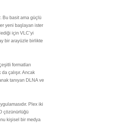
ır. Bu basit ama güçlü
ter yeni başlayan ister
ediği için VLC’yi
y bir arayüzle birlikte
şitli formatları
 da çalışır. Ancak
 olanak tanıyan DLNA ve
ygulamasıdır. Plex iki
HD çözünürlüğü
onu kişisel bir medya