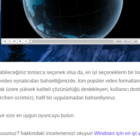
ileceğiniz tonlarca seçenek olsa da, en iyi seçeneklerin bir liste
 video oynatıcıdan bahsettiğimizde, tüm popüler video formatları
k üzere yüksek kaliteli çözünürlüğü destekleyen, kullanıcı dostu
rcihen ücretsiz), hafif bir uygulamadan bahsediyoruz.
e size en uygun oyuncuyu bulun.
 musunuz? hakkındaki incelememizi okuyun
Windows için en iyi 