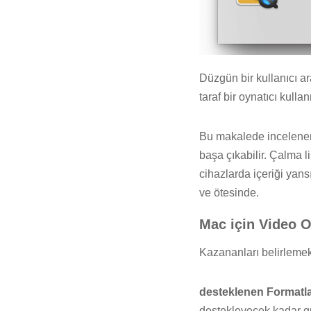
Düzgün bir kullanıcı 
taraf bir oynatıcı kul
Bu makalede incelenen
başa çıkabilir. Çalma l
cihazlarda içeriği yans
ve ötesinde.
Mac için Video Oy
Kazananları belirlemek
desteklenen Formatl
destekleyecek kadar gü