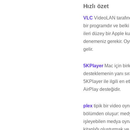
Hızlı özet
VLC
VideoLAN tarafında
bir programdır ve belki
ileri düzey bir Apple k
denemeniz gerekir. Oyna
gelir.
5KPlayer
Mac için birk
desteklemenin yanı sıra
5KPlayer ile ilgili en 
AirPlay desteğidir.
plex
tipik bir video oy
bölümden oluşur: medy
işleyebilen medya oynat
kitaplığı oluşturmak v