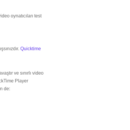
deo oynatıcıları test
şsınızdır.
Quicktime
aştır ve sınırlı video
ckTime Player
n de: