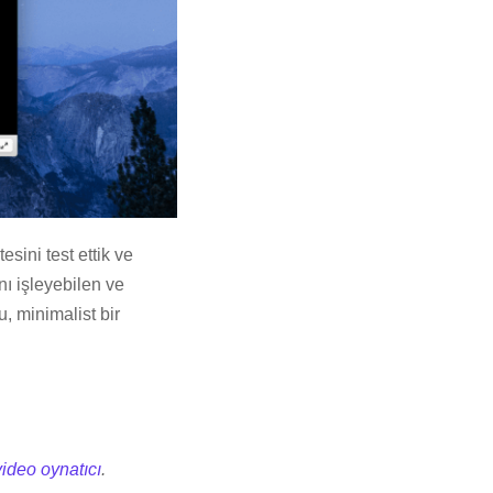
sini test ettik ve
nı işleyebilen ve
, minimalist bir
video oynatıcı
.