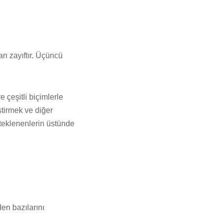
n zayıftır. Üçüncü
çeşitli biçimlerle
ştirmek ve diğer
esteklenenlerin üstünde
en bazılarını