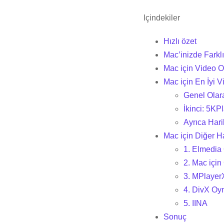
Içindekiler
Hızlı özet
Mac’inizde Farklı
Mac için Video Oy
Mac için En İyi V
Genel Olar
İkinci: 5KP
Ayrıca Hari
Mac için Diğer H
1. Elmedia 
2. Mac için
3. MPlayer
4. DivX Oyn
5. IINA
Sonuç