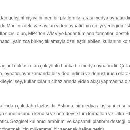
n geliştirilmiş iyi bilinen bir platformlar arası medya oynatıcıd
 de Mac’inizdeki varsayılan video oynatıcının en iyi yedeğidir. İs
ullanıcısı olun, MP4’ten WMV’ye kadar tüm ana formatları destekl
tıcı, yalnızca birkaç tıklamayla özelleştirilebilen, kullanımı kola
aç püf noktası olan çok yönlü harika bir medya oynatıcıdır. Çok çe
, oynatıcı aynı zamanda bir video indirici ve dönüştürücü olarak
etkileyici şey, kullanıcıların cihazlarında video akışı yapmasına
natıcıdan çok daha fazlasıdır. Aslında, bir medya akış sunucusu u
a sunucusunun kendisi ve neredeyse tüm formatları ve Ultra 
ıcı. Sezgisel kullanıcı arabirimi ve kapsamlı platform desteği, 
e yönetmek için mükemmel bir seçenek haline getirir.