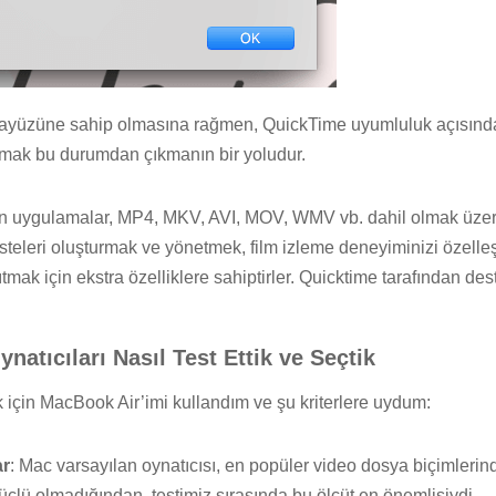
arayüzüne sahip olmasına rağmen, QuickTime uyumluluk açısında
lanmak bu durumdan çıkmanın bir yoludur.
 uygulamalar, MP4, MKV, AVI, MOV, WMV vb. dahil olmak üzere 
isteleri oluşturmak ve yönetmek, film izleme deneyiminizi özelle
ıtmak için ekstra özelliklere sahiptirler. Quicktime tarafından d
natıcıları Nasıl Test Ettik ve Seçtik
 için MacBook Air’imi kullandım ve şu kriterlere uydum:
ar
: Mac varsayılan oynatıcısı, en popüler video dosya biçimlerind
çlü olmadığından, testimiz sırasında bu ölçüt en önemlisiydi.