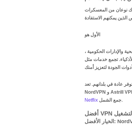
ناك نوعان من المعسكرات
الأول هو
ة والإدارات الحكومية ،
NordVPN و ExpressVPN أقل قدر ممكن من
فر عادة في بلدانهم
. تعد
جمع الشمل.
Netflix
لأفضل: NordVPN