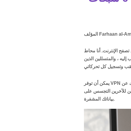
Farhaan al-A
المؤلف
صفح الإنترنت. أنا محاط
إليه ، والمتسللين الذين
يمكن أن توفر VPN القفص الذي أحتاجه. إنه يعزز خصوصيتك وأمنك ويتنقل عبر المواقع التي تم حظرها. يقوم بذلك عن
كن للآخرين التجسس على
بياناتك المشفرة.