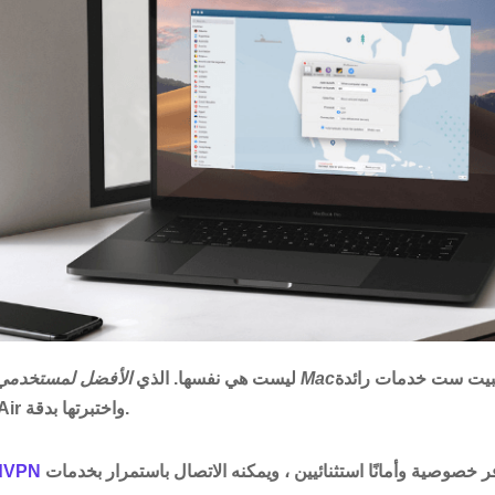
ثبيت ست خدمات رائدة
الأفضل لمستخدمي Mac
لكن جميع شبكات VPN ليست هي نفسها. الذي
على iMac و MacBook Air واختبرتها بدقة.
لتكون الافضل. إنه يوفر خصوصية وأمانًا استثنائيين ، ويمكنه الاتصال باستمرار بخدمات
dVPN