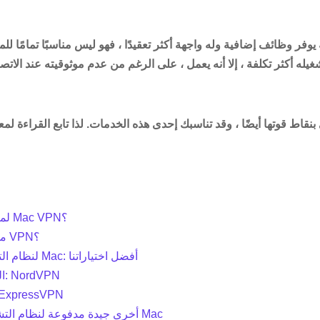
 يوفر وظائف إضافية وله واجهة أكثر تعقيدًا ، فهو ليس مناسبًا تمامًا ل
بنقاط قوتها أيضًا ، وقد تناسبك إحدى هذه الخدمات. لذا تابع القراءة ل
لماذا تثق بي لمراجعة Mac VPN؟
من يجب أن يستخدم VPN؟
أفضل VPN لنظام التشغيل Mac: أفضل اختياراتنا
الخيار الأفضل: NordVPN
عظيم أيضًا: pressVPN
شبكات VPN أخرى جيدة مدفوعة لنظام التشغيل Mac