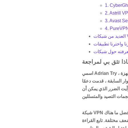
1. CyberGh
2. Astrill V
3. Avast S
4. PureVP
اسمي Adrian Try ، وأنا أستخدم أجهزة Mac لتشغيل عملي على مدار العقد الماضي. أعمل عبر الإنترنت من مكتب
ار السابقة ، قدمت دعمًا
أيت الضرر الذي يمكن أن
شبكة VPN هي أداة أمان فعالة ، تمكنك من الحفاظ على الخصوصية والأمان. لقد اختبرت وراجعت أفضل ما هناك
ف مختلفة. تابع القراءة