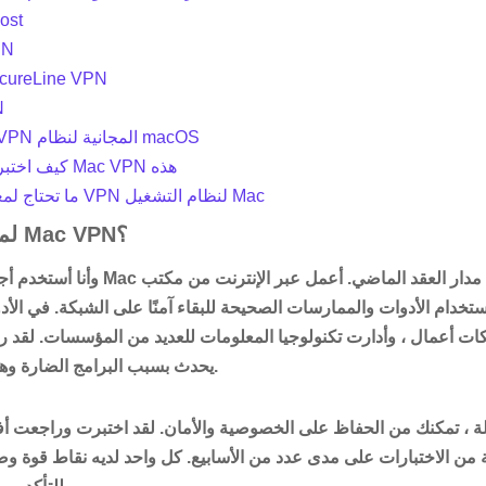
ost
PN
ecureLine VPN
N
العديد من شبكات VPN المجانية لنظام macOS
كيف اختبرنا واخترنا تطبيقات Mac VPN هذه
ما تحتاج لمعرفته حول شبكات VPN لنظام التشغيل Mac
لماذا تثق بي لمراجعة Mac VPN؟
تخدام الأدوات والممارسات الصحيحة للبقاء آمنًا على الشبكة. في الأدو
كات أعمال ، وأدارت تكنولوجيا المعلومات للعديد من المؤسسات. لقد ر
يحدث بسبب البرامج الضارة وهجمات التصيد والمتسللين.
ن الاختبارات على مدى عدد من الأسابيع. كل واحد لديه نقاط قوة وضع