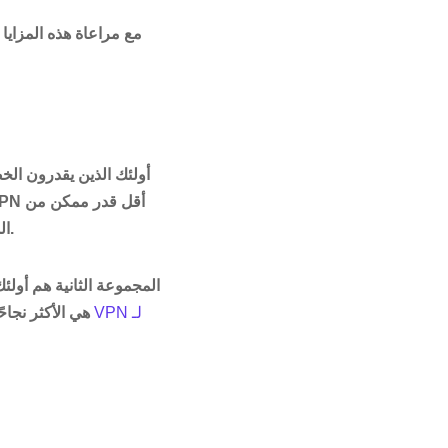
مع مراعاة هذه المزاي
أولئك الذين يقدرون الخ
المعلومات الشخصية ، ولديها سياسات خصوصية رائعة ، وتوفر عددًا من أدوات الجودة لتعزيز أمنك.
المجموعة الثانية هم أولئ
NordVPN و Astrill VPN 