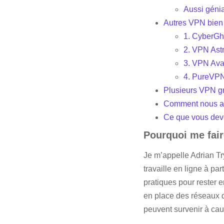
Aussi géni
Autres VPN bien
1. CyberGh
2. VPN Astri
3. VPN Ava
4. PureVP
Plusieurs VPN g
Comment nous av
Ce que vous dev
Pourquoi me fai
Je m’appelle Adrian Tr
travaille en ligne à par
pratiques pour rester e
en place des réseaux d
peuvent survenir à caus