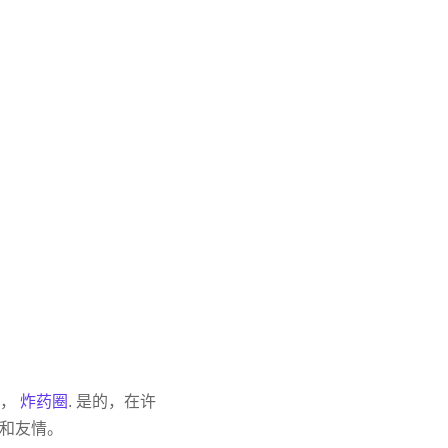
议，
炸药圈
. 是的，在许
和友情。