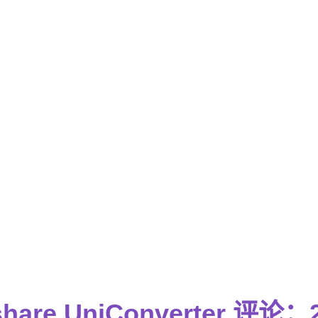
hare UniConverter 评论