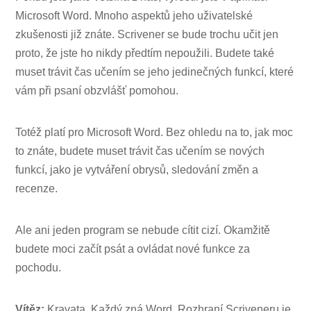
Microsoft Word. Mnoho aspektů jeho uživatelské
zkušenosti již znáte. Scrivener se bude trochu učit jen
proto, že jste ho nikdy předtím nepoužili. Budete také
muset trávit čas učením se jeho jedinečných funkcí, které
vám při psaní obzvlášť pomohou.
Totéž platí pro Microsoft Word. Bez ohledu na to, jak moc
to znáte, budete muset trávit čas učením se nových
funkcí, jako je vytváření obrysů, sledování změn a
recenze.
Ale ani jeden program se nebude cítit cizí. Okamžitě
budete moci začít psát a ovládat nové funkce za
pochodu.
Vítěz:
Kravata. Každý zná Word. Rozhraní Scriveneru je