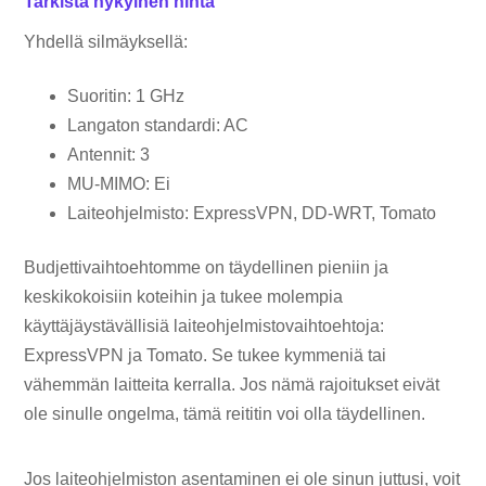
Tarkista nykyinen hinta
Yhdellä silmäyksellä:
Suoritin: 1 GHz
Langaton standardi: AC
Antennit: 3
MU-MIMO: Ei
Laiteohjelmisto: ExpressVPN, DD-WRT, Tomato
Budjettivaihtoehtomme on täydellinen pieniin ja
keskikokoisiin koteihin ja tukee molempia
käyttäjäystävällisiä laiteohjelmistovaihtoehtoja:
ExpressVPN ja Tomato. Se tukee kymmeniä tai
vähemmän laitteita kerralla. Jos nämä rajoitukset eivät
ole sinulle ongelma, tämä reititin voi olla täydellinen.
Jos laiteohjelmiston asentaminen ei ole sinun juttusi, voit