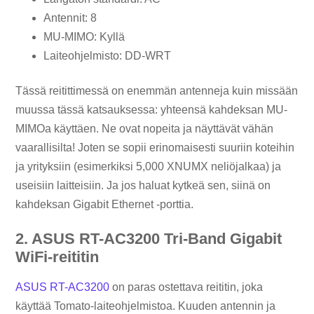
Antennit: 8
MU-MIMO: Kyllä
Laiteohjelmisto: DD-WRT
Tässä reitittimessä on enemmän antenneja kuin missään
muussa tässä katsauksessa: yhteensä kahdeksan MU-
MIMOa käyttäen. Ne ovat nopeita ja näyttävät vähän
vaarallisilta! Joten se sopii erinomaisesti suuriin koteihin
ja yrityksiin (esimerkiksi 5,000 XNUMX neliöjalkaa) ja
useisiin laitteisiin. Ja jos haluat kytkeä sen, siinä on
kahdeksan Gigabit Ethernet -porttia.
2. ASUS RT-AC3200 Tri-Band Gigabit
WiFi-reititin
ASUS RT-AC3200
on paras ostettava reititin, joka
käyttää Tomato-laiteohjelmistoa. Kuuden antennin ja