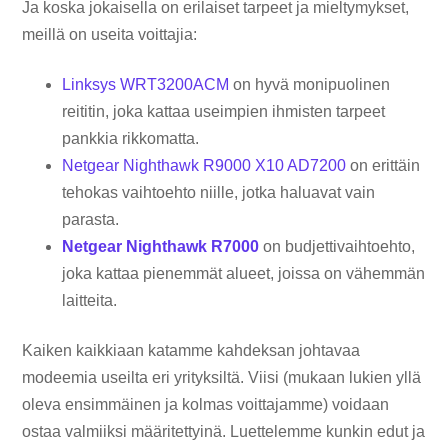
Ja koska jokaisella on erilaiset tarpeet ja mieltymykset,
meillä on useita voittajia:
Linksys WRT3200ACM
on hyvä monipuolinen
reititin, joka kattaa useimpien ihmisten tarpeet
pankkia rikkomatta.
Netgear Nighthawk R9000 X10 AD7200
on erittäin
tehokas vaihtoehto niille, jotka haluavat vain
parasta.
Netgear Nighthawk R7000
on budjettivaihtoehto,
joka kattaa pienemmät alueet, joissa on vähemmän
laitteita.
Kaiken kaikkiaan katamme kahdeksan johtavaa
modeemia useilta eri yrityksiltä. Viisi (mukaan lukien yllä
oleva ensimmäinen ja kolmas voittajamme) voidaan
ostaa valmiiksi määritettyinä. Luettelemme kunkin edut ja