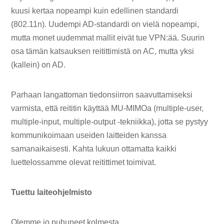
kuusi kertaa nopeampi kuin edellinen standardi
(802.11n). Uudempi AD-standardi on vielä nopeampi,
mutta monet uudemmat mallit eivät tue VPN:ää. Suurin
osa tämän katsauksen reitittimistä on AC, mutta yksi
(kallein) on AD.
Parhaan langattoman tiedonsiirron saavuttamiseksi
varmista, että reititin käyttää MU-MIMOa (multiple-user,
multiple-input, multiple-output -tekniikka), jotta se pystyy
kommunikoimaan useiden laitteiden kanssa
samanaikaisesti. Kahta lukuun ottamatta kaikki
luettelossamme olevat reitittimet toimivat.
Tuettu laiteohjelmisto
Olemme jo puhuneet kolmesta