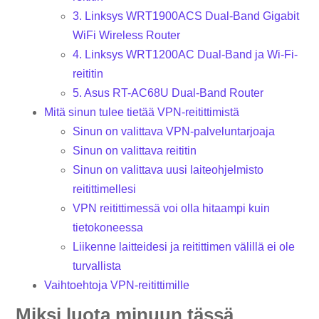
3. Linksys WRT1900ACS Dual-Band Gigabit
WiFi Wireless Router
4. Linksys WRT1200AC Dual-Band ja Wi-Fi-
reititin
5. Asus RT-AC68U Dual-Band Router
Mitä sinun tulee tietää VPN-reitittimistä
Sinun on valittava VPN-palveluntarjoaja
Sinun on valittava reititin
Sinun on valittava uusi laiteohjelmisto
reitittimellesi
VPN reitittimessä voi olla hitaampi kuin
tietokoneessa
Liikenne laitteidesi ja reitittimen välillä ei ole
turvallista
Vaihtoehtoja VPN-reitittimille
Miksi luota minuun tässä