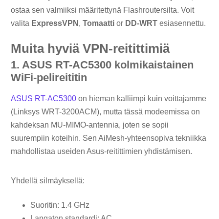
ostaa sen valmiiksi määritettynä Flashroutersilta. Voit
valita
ExpressVPN
,
Tomaatti
or
DD-WRT
esiasennettu.
Muita hyviä VPN-reitittimiä
1. ASUS RT-AC5300 kolmikaistainen
WiFi-pelireititin
ASUS RT-AC5300
on hieman kalliimpi kuin voittajamme
(Linksys WRT-3200ACM), mutta tässä modeemissa on
kahdeksan MU-MIMO-antennia, joten se sopii
suurempiin koteihin. Sen AiMesh-yhteensopiva tekniikka
mahdollistaa useiden Asus-reitittimien yhdistämisen.
Yhdellä silmäyksellä:
Suoritin: 1.4 GHz
Langaton standardi: AC