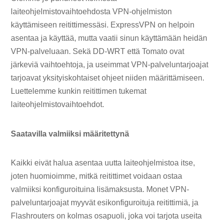
laiteohjelmistovaihtoehdosta VPN-ohjelmiston
käyttämiseen reitittimessäsi. ExpressVPN on helpoin
asentaa ja käyttää, mutta vaatii sinun käyttämään heidän
VPN-palveluaan. Sekä DD-WRT että Tomato ovat
järkeviä vaihtoehtoja, ja useimmat VPN-palveluntarjoajat
tarjoavat yksityiskohtaiset ohjeet niiden määrittämiseen.
Luettelemme kunkin reitittimen tukemat
laiteohjelmistovaihtoehdot.
Saatavilla valmiiksi määritettynä
Kaikki eivät halua asentaa uutta laiteohjelmistoa itse,
joten huomioimme, mitkä reitittimet voidaan ostaa
valmiiksi konfiguroituina lisämaksusta. Monet VPN-
palveluntarjoajat myyvät esikonfiguroituja reitittimiä, ja
Flashrouters on kolmas osapuoli, joka voi tarjota useita