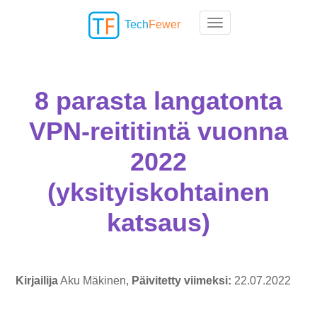
Tech
Fewer
Toggle navigation
8 parasta langatonta
VPN-reititintä vuonna
2022
(yksityiskohtainen
katsaus)
Kirjailija
Aku Mäkinen,
Päivitetty viimeksi:
22.07.2022