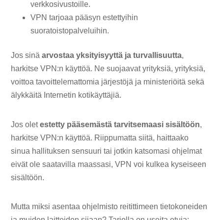
verkkosivustoille.
VPN tarjoaa pääsyn estettyihin
suoratoistopalveluihin.
Jos sinä
arvostaa yksityisyyttä ja turvallisuutta
,
harkitse VPN:n käyttöä. Ne suojaavat yrityksiä, yrityksiä,
voittoa tavoittelemattomia järjestöjä ja ministeriöitä sekä
älykkäitä Internetin kotikäyttäjiä.
Jos olet
estetty pääsemästä tarvitsemaasi sisältöön
,
harkitse VPN:n käyttöä. Riippumatta siitä, haittaako
sinua hallituksen sensuuri tai jotkin katsomasi ohjelmat
eivät ole saatavilla maassasi, VPN voi kulkea kyseiseen
sisältöön.
Mutta miksi asentaa ohjelmisto reitittimeen tietokoneiden
ja muiden laitteiden sijaan? Tarjolla on useita etuja: