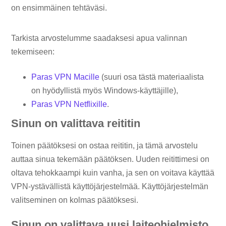
on ensimmäinen tehtäväsi.
Tarkista arvostelumme saadaksesi apua valinnan
tekemiseen:
Paras VPN Macille
(suuri osa tästä materiaalista
on hyödyllistä myös Windows-käyttäjille),
Paras VPN Netflixille
.
Sinun on valittava reititin
Toinen päätöksesi on ostaa reititin, ja tämä arvostelu
auttaa sinua tekemään päätöksen. Uuden reitittimesi on
oltava tehokkaampi kuin vanha, ja sen on voitava käyttää
VPN-ystävällistä käyttöjärjestelmää. Käyttöjärjestelmän
valitseminen on kolmas päätöksesi.
Sinun on valittava uusi laiteohjelmisto