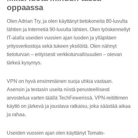
oppaassa
Olen Adrian Try, ja olen käyttänyt tietokoneita 80-luvulta
lähtien ja Internetiä 90-luvulta lähtien. Olen työskennellyt
IT-alalla useiden vuosien ajan luoden ja ylläpitäen
yritysverkostoja sekä tukeen yksilöitä. Olen nähnyt
tietoturvan – erityisesti verkkoturvallisuuden – olevan
tärkeä kysymys.
VPN on hyvä ensimmäinen suoja uhkia vastaan.
Asensin ja testasin useita niistä perusteellisesti
arvostelua varten täällä TechFewerissä. VPN-reitittimen
käyttö on järkevä ja joustava ratkaisu, joka säästää aikaa
ja rahaa.
Useiden vuosien ajan olen käyttänyt Tomato-