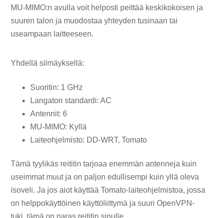
MU-MIMO:n avulla voit helposti peittää keskikokoisen ja
suuren talon ja muodostaa yhteyden tusinaan tai
useampaan laitteeseen.
Yhdellä silmäyksellä:
Suoritin: 1 GHz
Langaton standardi: AC
Antennit: 6
MU-MIMO: Kyllä
Laiteohjelmisto: DD-WRT, Tomato
Tämä tyylikäs reititin tarjoaa enemmän antenneja kuin
useimmat muut ja on paljon edullisempi kuin yllä oleva
isoveli. Ja jos aiot käyttää Tomato-laiteohjelmistoa, jossa
on helppokäyttöinen käyttöliittymä ja suuri OpenVPN-
tuki, tämä on paras reititin sinulle.