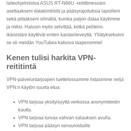
laiteohjelmistoa ASUS RT-N66U -reitittimessäni
asettaakseni datakiintiöitä ja pääsyrajoituksia lapsilleni
sekä pitääkseni silmällä, kuinka paljon dataa käytimme
ja miksi. Halusin myös selvittää, ketkä peliteini-
ikäisistäni käyttivät eniten kaistanleveyttä. Yllätyksekseni
se oli meidän YouTubea katsova taaperomme!
Kenen tulisi harkita VPN-
reititintä
VPN-palveluntarjoajien luettelossamme listasimme neljä
VPN:n käytön suurta etua:
VPN tarjoaa yksityisyyttä verkossa anonymiteetin
kautta.
VPN tarjoaa turvaa vahvan salauksen avulla.
VPN tarjoaa pääsyn sensuroiduille