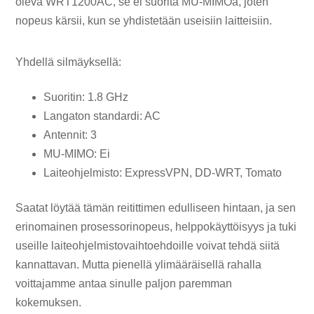
oleva WRT1200AC, se ei suorita MU-MIMOa, joten
nopeus kärsii, kun se yhdistetään useisiin laitteisiin.
Yhdellä silmäyksellä:
Suoritin: 1.8 GHz
Langaton standardi: AC
Antennit: 3
MU-MIMO: Ei
Laiteohjelmisto: ExpressVPN, DD-WRT, Tomato
Saatat löytää tämän reitittimen edulliseen hintaan, ja sen
erinomainen prosessorinopeus, helppokäyttöisyys ja tuki
useille laiteohjelmistovaihtoehdoille voivat tehdä siitä
kannattavan. Mutta pienellä ylimääräisellä rahalla
voittajamme antaa sinulle paljon paremman
kokemuksen.