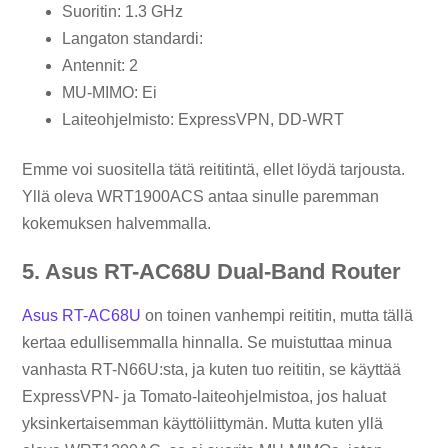
Suoritin: 1.3 GHz
Langaton standardi:
Antennit: 2
MU-MIMO: Ei
Laiteohjelmisto: ExpressVPN, DD-WRT
Emme voi suositella tätä reititintä, ellet löydä tarjousta.
Yllä oleva WRT1900ACS antaa sinulle paremman
kokemuksen halvemmalla.
5. Asus RT-AC68U Dual-Band Router
Asus RT-AC68U
on toinen vanhempi reititin, mutta tällä
kertaa edullisemmalla hinnalla. Se muistuttaa minua
vanhasta RT-N66U:sta, ja kuten tuo reititin, se käyttää
ExpressVPN- ja Tomato-laiteohjelmistoa, jos haluat
yksinkertaisemman käyttöliittymän. Mutta kuten yllä