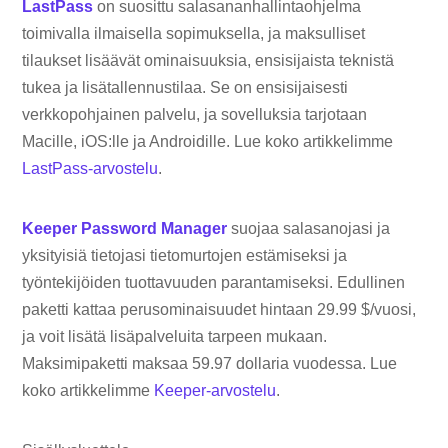
LastPass
on suosittu salasananhallintaohjelma
toimivalla ilmaisella sopimuksella, ja maksulliset
tilaukset lisäävät ominaisuuksia, ensisijaista teknistä
tukea ja lisätallennustilaa. Se on ensisijaisesti
verkkopohjainen palvelu, ja sovelluksia tarjotaan
Macille, iOS:lle ja Androidille. Lue koko artikkelimme
LastPass-arvostelu
.
Keeper Password Manager
suojaa salasanojasi ja
yksityisiä tietojasi tietomurtojen estämiseksi ja
työntekijöiden tuottavuuden parantamiseksi. Edullinen
paketti kattaa perusominaisuudet hintaan 29.99 $/vuosi,
ja voit lisätä lisäpalveluita tarpeen mukaan.
Maksimipaketti maksaa 59.97 dollaria vuodessa. Lue
koko artikkelimme
Keeper-arvostelu
.