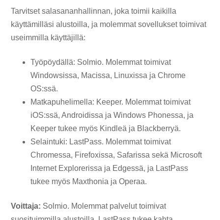
Tarvitset salasananhallinnan, joka toimii kaikilla
käyttämilläsi alustoilla, ja molemmat sovellukset toimivat
useimmilla käyttäjillä:
Työpöydällä: Solmio. Molemmat toimivat
Windowsissa, Macissa, Linuxissa ja Chrome
OS:ssä.
Matkapuhelimella: Keeper. Molemmat toimivat
iOS:ssä, Androidissa ja Windows Phonessa, ja
Keeper tukee myös Kindleä ja Blackberryä.
Selaintuki: LastPass. Molemmat toimivat
Chromessa, Firefoxissa, Safarissa sekä Microsoft
Internet Explorerissa ja Edgessä, ja LastPass
tukee myös Maxthonia ja Operaa.
Voittaja:
Solmio. Molemmat palvelut toimivat
suosituimmilla alustoilla. LastPass tukee kahta