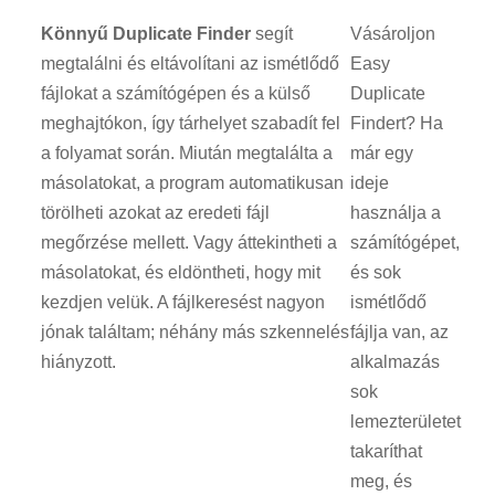
Könnyű Duplicate Finder
segít
Vásároljon
megtalálni és eltávolítani az ismétlődő
Easy
fájlokat a számítógépen és a külső
Duplicate
meghajtókon, így tárhelyet szabadít fel
Findert? Ha
a folyamat során. Miután megtalálta a
már egy
másolatokat, a program automatikusan
ideje
törölheti azokat az eredeti fájl
használja a
megőrzése mellett. Vagy áttekintheti a
számítógépet,
másolatokat, és eldöntheti, hogy mit
és sok
kezdjen velük. A fájlkeresést nagyon
ismétlődő
jónak találtam; néhány más szkennelés
fájlja van, az
hiányzott.
alkalmazás
sok
lemezterületet
takaríthat
meg, és