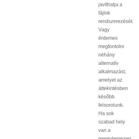
javíthatja a
fájlok
rendszerezését.
Vagy
érdemes
megfontolni
néhány
alternatív
alkalmazást,
amelyet az
áttekintésben
később
felsorolunk.
Ha sok
szabad hely
van a
merevlemezen,