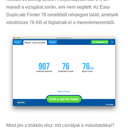
maradt a vizsgálat során, ami nem segített. Az Easy
Duplicate Finder 76 ismétlődő névjegyet talált, amelyek
mindössze 76 KB-ot foglalnak el a merevlemezemből.
Most jön a trükkös rész: mit csináljak a másolatokkal?