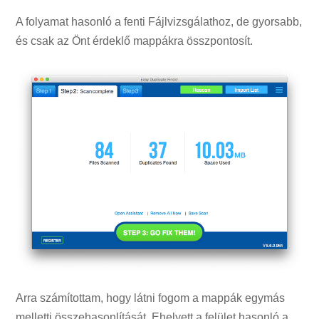
A folyamat hasonló a fenti Fájlvizsgálathoz, de gyorsabb,
és csak az Önt érdeklő mappákra összpontosít.
Arra számítottam, hogy látni fogom a mappák egymás
melletti összehasonlítását. Ehelyett a felület hasonló a