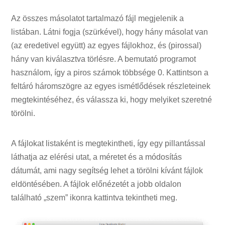
Az összes másolatot tartalmazó fájl megjelenik a
listában. Látni fogja (szürkével), hogy hány másolat van
(az eredetivel együtt) az egyes fájlokhoz, és (pirossal)
hány van kiválasztva törlésre. A bemutató programot
használom, így a piros számok többsége 0. Kattintson a
feltáró háromszögre az egyes ismétlődések részleteinek
megtekintéséhez, és válassza ki, hogy melyiket szeretné
törölni.
A fájlokat listaként is megtekintheti, így egy pillantással
láthatja az elérési utat, a méretet és a módosítás
dátumát, ami nagy segítség lehet a törölni kívánt fájlok
eldöntésében. A fájlok előnézetét a jobb oldalon
található „szem” ikonra kattintva tekintheti meg.