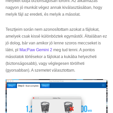
melyiket tudja biztonságosan törölni. Az alkalmazás
nagyon jó munkát végez annak kiválasztásában, hogy
melyik fájl az eredeti, és melyik a másolat.
Tesztjeim során nem azonosítottam azokat a fájlokat,
amelyek csak kissé különböztek egymástól. Általában ez
jó dolog, bár van amikor jó lenne szoros meccseket is
látni, pl
MacPaw Gemini 2
meg tud tenni. A pontos
másolatok törlésekor a fájlokat a kukába helyezheti
(biztonságosabb), vagy véglegesen törölheti
(gyorsabban). A szemetet választottam.