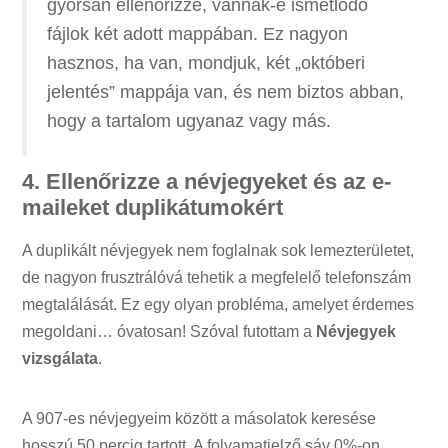
gyorsan ellenőrizze, vannak-e ismétlődő
fájlok két adott mappában. Ez nagyon
hasznos, ha van, mondjuk, két „októberi
jelentés” mappája van, és nem biztos abban,
hogy a tartalom ugyanaz vagy más.
4. Ellenőrizze a névjegyeket és az e-
maileket duplikátumokért
A duplikált névjegyek nem foglalnak sok lemezterületet,
de nagyon frusztrálóvá tehetik a megfelelő telefonszám
megtalálását. Ez egy olyan probléma, amelyet érdemes
megoldani… óvatosan! Szóval futottam a
Névjegyek
vizsgálata
.
A 907-es névjegyeim között a másolatok keresése
hosszú 50 percig tartott. A folyamatjelző sáv 0%-on