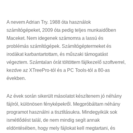
A nevem Adrian Try. 1988 óta használok
számítógépeket, 2009 óta pedig teljes munkaidőben
Maceket. Nem idegenek számomra a lassú és
problémás számítógépek. Számítógéptermeket és
irodákat karbantartottam, és műszaki támogatást
végeztem. Számtalan órát töltöttem fájlkezelő szoftverrel,
kezdve az XTreePro-tól és a PC Tools-tól a 80-as
években.
Az évek során sikerült másolatot készítenem jó néhány
fájlról, különösen fényképekről. Megpróbáltam néhány
programot használni a tisztításukra. Mindegyikük sok
ismétlődést talál, de nem mindig segít annak
eldöntésében, hogy mely fájlokat kell megtartani, és