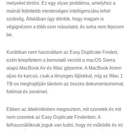
melyeket törölni. Ez egy olyan probléma, amelyhez a
mainál fejlettebb mesterséges intelligenciára lehet
szükség. Általában úgy döntök, hogy magam is
végignézem a több ezer másolatot, és soha nem fejezem
be.
Korábban nem használtam az Easy Duplicate Findert,
ezért telepítettem a bemutató verziót a macOS Sierra
alapú MacBook Air és iMac gépemre. A MacBook Airem
aljas és karcsú, csak a lényeges fájlokkal, míg az iMac 1
TB-os meghajtóján tárolom az összes dokumentumomat,
fotómat és zenémet.
Ebben az áttekintésben megosztom, mit szeretek és mit
nem szeretek az Easy Duplicate Finderben. A
felhasználóknak joguk van tudni, hogy mi működik és mi