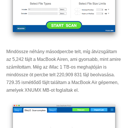
Mindössze néhány másodpercbe telt, míg átvizsgáltam
az 5,242 fájlt a MacBook Airen, ami gyorsabb, mint amire
számítottam. Még az iMac 1 TB-os meghajtóján is
mindössze öt percbe telt 220,909 831 fájl beolvasása.
729.35 ismétlődő fájlt találtam a MacBook Air gépemen,
amelyek XNUMX MB-ot foglaltak el.