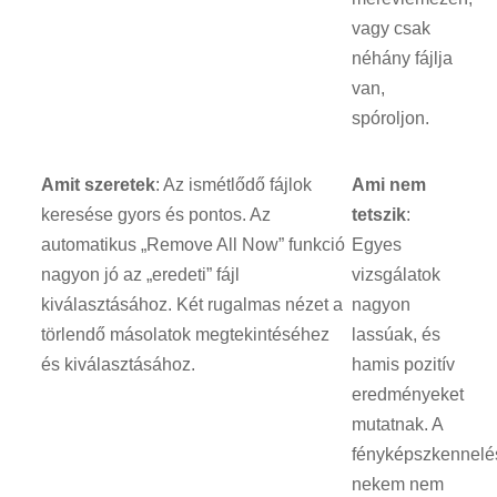
vagy csak
néhány fájlja
van,
spóroljon.
Amit szeretek
: Az ismétlődő fájlok
Ami nem
keresése gyors és pontos. Az
tetszik
:
automatikus „Remove All Now” funkció
Egyes
nagyon jó az „eredeti” fájl
vizsgálatok
kiválasztásához. Két rugalmas nézet a
nagyon
törlendő másolatok megtekintéséhez
lassúak, és
és kiválasztásához.
hamis pozitív
eredményeket
mutatnak. A
fényképszkennelé
nekem nem