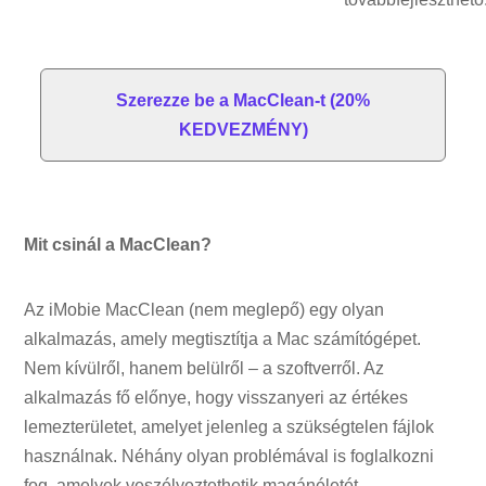
Szerezze be a MacClean-t (20%
KEDVEZMÉNY)
Mit csinál a MacClean?
Az iMobie MacClean (nem meglepő) egy olyan
alkalmazás, amely megtisztítja a Mac számítógépet.
Nem kívülről, hanem belülről – a szoftverről. Az
alkalmazás fő előnye, hogy visszanyeri az értékes
lemezterületet, amelyet jelenleg a szükségtelen fájlok
használnak. Néhány olyan problémával is foglalkozni
fog, amelyek veszélyeztethetik magánéletét.