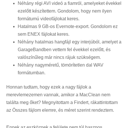
Néhány régi AVI videó a fiamról, amelyeket évekkel
ezelőtt készítettem. Gondolom, hogy nem ilyen
formátumú videofájlokat keres.
Hatalmas 9 GB-os Evernote-export. Gondolom ez
sem ENEX fájlokat keres.
Néhány hatalmas hangfájl egy interjúból, amelyet a
GarageBandben vettem fel évekkel ezelőtt, és
valószínűleg már nincs rájuk szükségem.
Néhány nagyméretű, tömörítetlen dal WAV
formátumban.
Honnan tudtam, hogy ezek a nagy fájlok a
merevlemezemen vannak, amikor a MacClean nem
találta meg őket? Megnyitottam a Findert, rákattintottam
az Összes fájlom elemre, és méret szerint rendeztem.
Ennek az eszköznek a felülete nem túl hasznos.