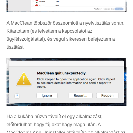
A MacClean többször összeomlott a nyelvtisztítás során.
Kitartottam (és felvettem a kapcsolatot az
ügyfélszolgálattal), és végül sikeresen befejeztem a
tisztítást.
Ha a kukába húzva távolít el egy alkalmazást,
előfordulhat, hogy fájlokat hagy maga után. A
MacClean’s App Uninstaller eltávolítja az alkalmazást az