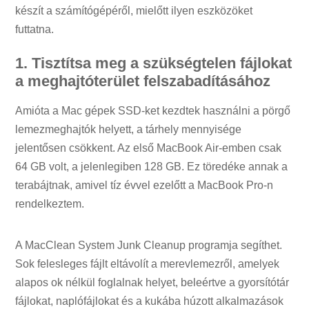
készít a számítógépéről, mielőtt ilyen eszközöket
futtatna.
1. Tisztítsa meg a szükségtelen fájlokat
a meghajtóterület felszabadításához
Amióta a Mac gépek SSD-ket kezdtek használni a pörgő
lemezmeghajtók helyett, a tárhely mennyisége
jelentősen csökkent. Az első MacBook Air-emben csak
64 GB volt, a jelenlegiben 128 GB. Ez töredéke annak a
terabájtnak, amivel tíz évvel ezelőtt a MacBook Pro-n
rendelkeztem.
A MacClean System Junk Cleanup programja segíthet.
Sok felesleges fájlt eltávolít a merevlemezről, amelyek
alapos ok nélkül foglalnak helyet, beleértve a gyorsítótár
fájlokat, naplófájlokat és a kukába húzott alkalmazások