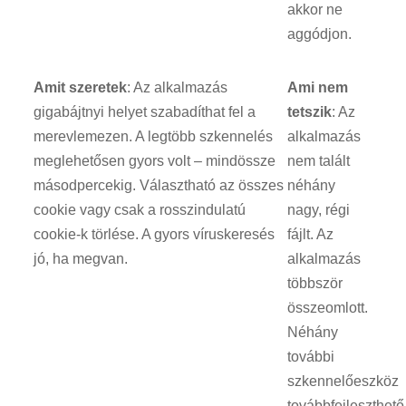
akkor ne
aggódjon.
Amit szeretek
: Az alkalmazás
Ami nem
gigabájtnyi helyet szabadíthat fel a
tetszik
: Az
merevlemezen. A legtöbb szkennelés
alkalmazás
meglehetősen gyors volt – mindössze
nem talált
másodpercekig. Választható az összes
néhány
cookie vagy csak a rosszindulatú
nagy, régi
cookie-k törlése. A gyors víruskeresés
fájlt. Az
jó, ha megvan.
alkalmazás
többször
összeomlott.
Néhány
további
szkennelőeszköz
továbbfejleszthető