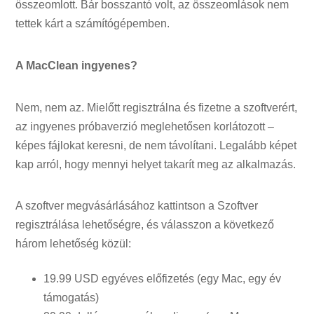
összeomlott. Bár bosszantó volt, az összeomlások nem
tettek kárt a számítógépemben.
A MacClean ingyenes?
Nem, nem az. Mielőtt regisztrálna és fizetne a szoftverért,
az ingyenes próbaverzió meglehetősen korlátozott –
képes fájlokat keresni, de nem távolítani. Legalább képet
kap arról, hogy mennyi helyet takarít meg az alkalmazás.
A szoftver megvásárlásához kattintson a Szoftver
regisztrálása lehetőségre, és válasszon a következő
három lehetőség közül:
19.99 USD egyéves előfizetés (egy Mac, egy év
támogatás)