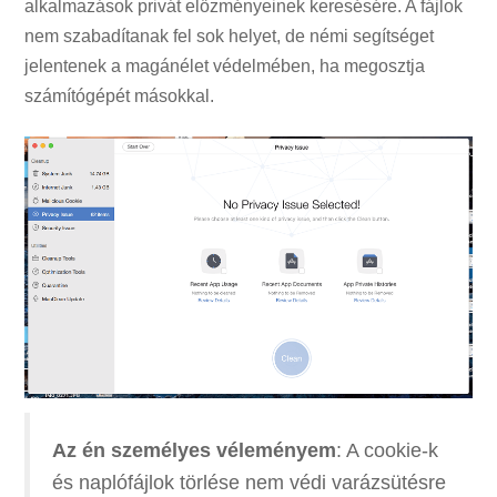
alkalmazások privát előzményeinek keresésére. A fájlok
nem szabadítanak fel sok helyet, de némi segítséget
jelentenek a magánélet védelmében, ha megosztja
számítógépét másokkal.
Az én személyes véleményem
: A cookie-k
és naplófájlok törlése nem védi varázsütésre