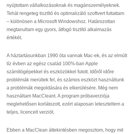
nyújtottam vállalkozásoknak és magánszemélyeknek.
Tehát rengeteg tisztító és optimalizáló szoftvert futtattam
– különösen a Microsoft Windowshoz. Határozottan
megtanultam egy gyors, átfogó tisztító alkalmazás
értékét.
A háztartásunkban 1990 óta vannak Mac-ek, és az elmúlt
tíz évben az egész család 100%-ban Apple
számítógépekkel és eszközökkel futott. Időről időre
problémák merültek fel, és számos eszközt használtunk
a problémák megoldására és elkerülésére. Még nem
használtam MacCleant. A program próbaverziója
meglehetősen korlátozott, ezért alaposan leteszteltem a
teljes, licencelt verziót.
Ebben a MacClean áttekintésben megosztom, hogy mit