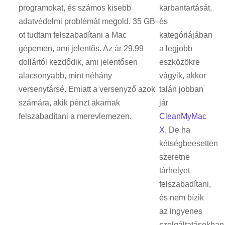
programokat, és számos kisebb
karbantartását,
adatvédelmi problémát megold. 35 GB-
és
ot tudtam felszabadítani a Mac
kategóriájában
gépemen, ami jelentős. Az ár 29.99
a legjobb
dollártól kezdődik, ami jelentősen
eszközökre
alacsonyabb, mint néhány
vágyik, akkor
versenytársé. Emiatt a versenyző azok
talán jobban
számára, akik pénzt akarnak
jár
felszabadítani a merevlemezen.
CleanMyMac
X
. De ha
kétségbeesetten
szeretne
tárhelyet
felszabadítani,
és nem bízik
az ingyenes
szolgáltatásokban