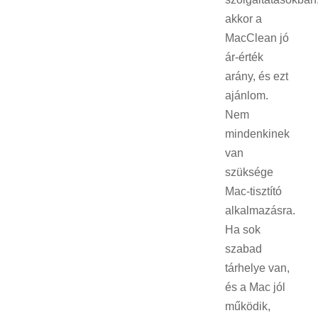
akkor a
MacClean jó
ár-érték
arány, és ezt
ajánlom.
Nem
mindenkinek
van
szüksége
Mac-tisztító
alkalmazásra.
Ha sok
szabad
tárhelye van,
és a Mac jól
működik,