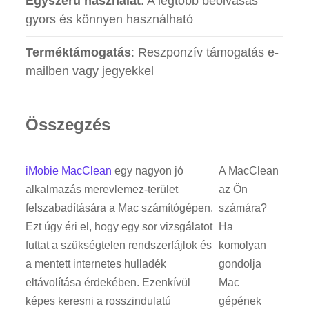
Egyszerű használat
: A legtöbb beolvasás
gyors és könnyen használható
Terméktámogatás
: Reszponzív támogatás e-
mailben vagy jegyekkel
Összegzés
iMobie MacClean
egy nagyon jó
A MacClean
alkalmazás merevlemez-terület
az Ön
felszabadítására a Mac számítógépen.
számára?
Ezt úgy éri el, hogy egy sor vizsgálatot
Ha
futtat a szükségtelen rendszerfájlok és
komolyan
a mentett internetes hulladék
gondolja
eltávolítása érdekében. Ezenkívül
Mac
képes keresni a rosszindulatú
gépének