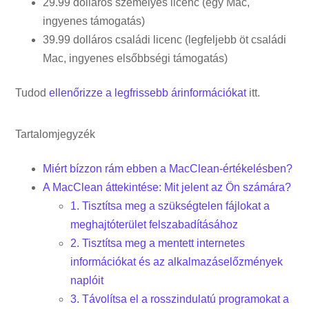
29.99 dolláros személyes licenc (egy Mac,
ingyenes támogatás)
39.99 dolláros családi licenc (legfeljebb öt családi
Mac, ingyenes elsőbbségi támogatás)
Tudod
ellenőrizze a legfrissebb árinformációkat
itt.
Tartalomjegyzék
Miért bízzon rám ebben a MacClean-értékelésben?
A MacClean áttekintése: Mit jelent az Ön számára?
1. Tisztítsa meg a szükségtelen fájlokat a
meghajtóterület felszabadításához
2. Tisztítsa meg a mentett internetes
információkat és az alkalmazáselőzmények
naplóit
3. Távolítsa el a rosszindulatú programokat a