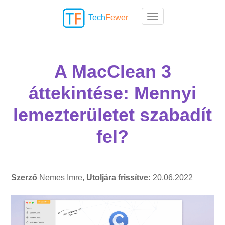
Tech
Fewer
Toggle navigation
A MacClean 3
áttekintése: Mennyi
lemezterületet szabadít
fel?
Szerző
Nemes Imre,
Utoljára frissítve:
20.06.2022