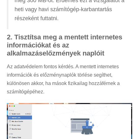
még 300 MB-ot. Érdemes ezt a vizsgálatot a
heti vagy havi számítógép-karbantartás
részeként futtatni.
2. Tisztítsa meg a mentett internetes
információkat és az
alkalmazáselőzmények naplóit
Az adatvédelem fontos kérdés. A mentett internetes
információk és előzménynaplók törlése segíthet,
különösen akkor, ha mások fizikailag hozzáférnek a
számítógépéhez.