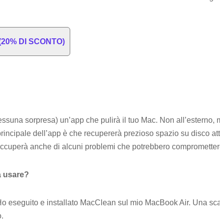
 (20% DI SCONTO)
una sorpresa) un’app che pulirà il tuo Mac. Non all’esterno, ma 
principale dell’app è che recupererà prezioso spazio su disco at
 occuperà anche di alcuni problemi che potrebbero compromettere
a usare?
 Ho eseguito e installato MacClean sul mio MacBook Air. Una sc
.