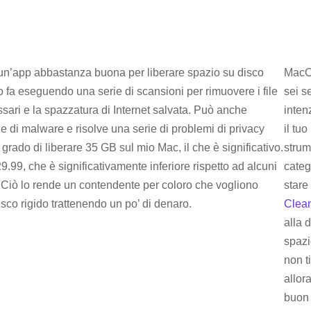
un’app abbastanza buona per liberare spazio su disco
MacCl
o fa eseguendo una serie di scansioni per rimuovere i file
sei s
sari e la spazzatura di Internet salvata. Può anche
inten
e di malware e risolve una serie di problemi di privacy
il tu
 grado di liberare 35 GB sul mio Mac, il che è significativo.
strum
29.99, che è significativamente inferiore rispetto ad alcuni
categ
. Ciò lo rende un contendente per coloro che vogliono
stare
isco rigido trattenendo un po’ di denaro.
Clea
alla 
spazi
non t
allor
buon 