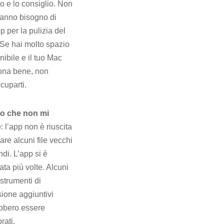
o e lo consiglio. Non
 hanno bisogno di
p per la pulizia del
Se hai molto spazio
nibile e il tuo Mac
ona bene, non
cuparti.
lo che non mi
e
: l’app non è riuscita
vare alcuni file vecchi
ndi. L’app si è
ata più volte. Alcuni
 strumenti di
ione aggiuntivi
bbero essere
rati.