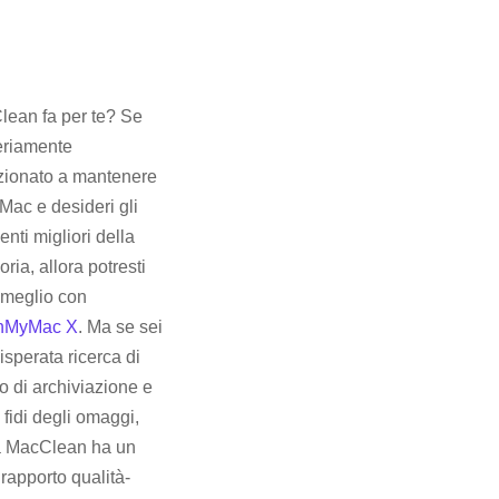
ean fa per te? Se
eriamente
zionato a mantenere
o Mac e desideri gli
enti migliori della
oria, allora potresti
 meglio con
nMyMac X
. Ma se sei
disperata ricerca di
o di archiviazione e
i fidi degli omaggi,
a MacClean ha un
rapporto qualità-