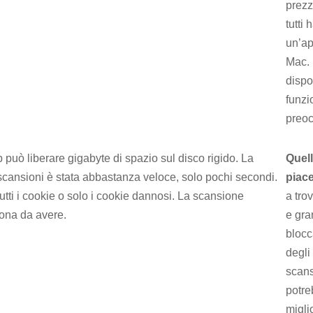
prezz
tutti
un’ap
Mac. 
dispo
funzi
preoc
pp può liberare gigabyte di spazio sul disco rigido. La
Quel
scansioni è stata abbastanza veloce, solo pochi secondi.
piac
tutti i cookie o solo i cookie dannosi. La scansione
a tro
uona da avere.
e gra
blocc
degli
scans
potre
miglio