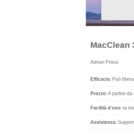
MacClean 
Adrian Prova
Efficacia
: Può liber
Prezzo
: A partire d
Facilità d’uso
: la m
Assistenza
: Support