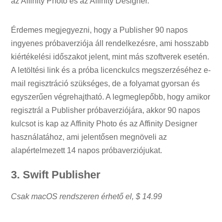
az Affinity Photo és az Affinity Designer.
Érdemes megjegyezni, hogy a Publisher 90 napos
ingyenes próbaverziója áll rendelkezésre, ami hosszabb
kiértékelési időszakot jelent, mint más szoftverek esetén.
A letöltési link és a próba licenckulcs megszerzéséhez e-
mail regisztráció szükséges, de a folyamat gyorsan és
egyszerűen végrehajtható. A legmeglepőbb, hogy amikor
regisztrál a Publisher próbaverziójára, akkor 90 napos
kulcsot is kap az Affinity Photo és az Affinity Designer
használatához, ami jelentősen megnöveli az
alapértelmezett 14 napos próbaverziójukat.
3. Swift Publisher
Csak macOS rendszeren érhető el,
$ 14.99