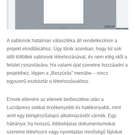
A sablonok hatalmas választéka áll rendelkezésre a
projekt elindításához. Úgy tűnik azonban, hogy túl sok
időt töltöttek sablonok létrehozásával, és nem elég időt a
felület csiszolására. Ha valami újat szeretne hozzáadni a
projekthez, lépjen a „Beszúrás” menübe – nincs
egyszerű eszköztár a létrehozásukhoz.
Ennek ellenére az elemek beillesztése után a
Lucidpress sokkal érzékenyebb és hatékonyabb, mint
amit egy böngészőalapú alkalmazástól várnék. Egy
hátránya: ha hosszú, többoldalas dokumentumokat
szeretne létrehozni vagy nyomtatási minőségű fájlokat