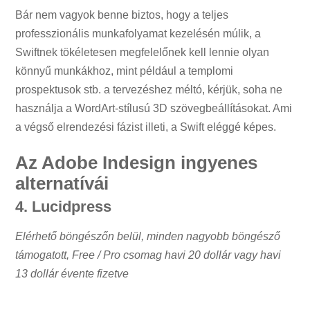
Bár nem vagyok benne biztos, hogy a teljes
professzionális munkafolyamat kezelésén múlik, a
Swiftnek tökéletesen megfelelőnek kell lennie olyan
könnyű munkákhoz, mint például a templomi
prospektusok stb. a tervezéshez méltó, kérjük, soha ne
használja a WordArt-stílusú 3D szövegbeállításokat. Ami
a végső elrendezési fázist illeti, a Swift eléggé képes.
Az Adobe Indesign ingyenes
alternatívái
4. Lucidpress
Elérhető böngészőn belül, minden nagyobb böngésző
támogatott, F
ree / Pro csomag havi 20 dollár vagy havi
13 dollár évente fizetve