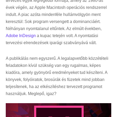
tervezés egyik legrégebbi formája, amely az 1980-as
évek végén, az Apple Macintosh operációs rendszerrel
indult. A piac azóta mindenféle hullámvölgyön ment
keresztül: Sok program versengett a dominanciáért.
Néhányan nyomtalanul eltűntek. Az elmúlt években,
Adobe InDesign
a kupac tetején volt. A nyomtatási
tervezési elrendezések iparági szabványává vált.
A publikálás nem egyszerű. A legalapvetőbb közzétételi
feladatokon kívül szükség van egy rugalmas, képes
kiadóra, amely gyönyörű eredményeket tud készíteni. A
könyvek, folyóiratok, brosúrák és füzetek mind jobban
teljesítenek, ha az elkészítéshez tervezett programot
használjuk. Meglepő, igaz?