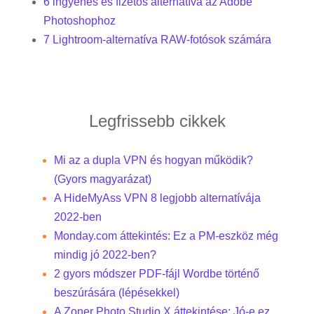
6 ingyenes és fizetős alternatíva az Adobe
Photoshophoz
7 Lightroom-alternatíva RAW-fotósok számára
Legfrissebb cikkek
Mi az a dupla VPN és hogyan működik?
(Gyors magyarázat)
A HideMyAss VPN 8 legjobb alternatívája
2022-ben
Monday.com áttekintés: Ez a PM-eszköz még
mindig jó 2022-ben?
2 gyors módszer PDF-fájl Wordbe történő
beszúrására (lépésekkel)
A Zoner Photo Studio X áttekintése: Jó-e ez