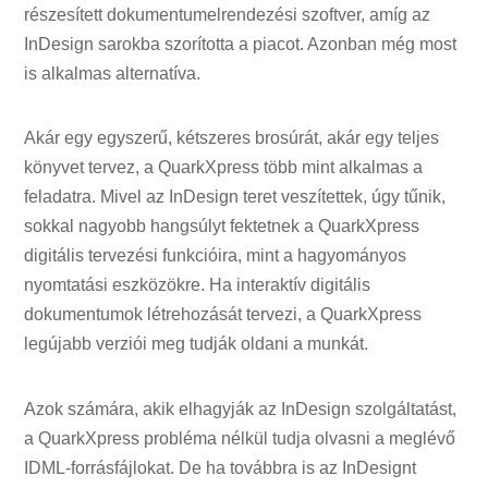
részesített dokumentumelrendezési szoftver, amíg az
InDesign sarokba szorította a piacot. Azonban még most
is alkalmas alternatíva.
Akár egy egyszerű, kétszeres brosúrát, akár egy teljes
könyvet tervez, a QuarkXpress több mint alkalmas a
feladatra. Mivel az InDesign teret veszítettek, úgy tűnik,
sokkal nagyobb hangsúlyt fektetnek a QuarkXpress
digitális tervezési funkcióira, mint a hagyományos
nyomtatási eszközökre. Ha interaktív digitális
dokumentumok létrehozását tervezi, a QuarkXpress
legújabb verziói meg tudják oldani a munkát.
Azok számára, akik elhagyják az InDesign szolgáltatást,
a QuarkXpress probléma nélkül tudja olvasni a meglévő
IDML-forrásfájlokat. De ha továbbra is az InDesignt