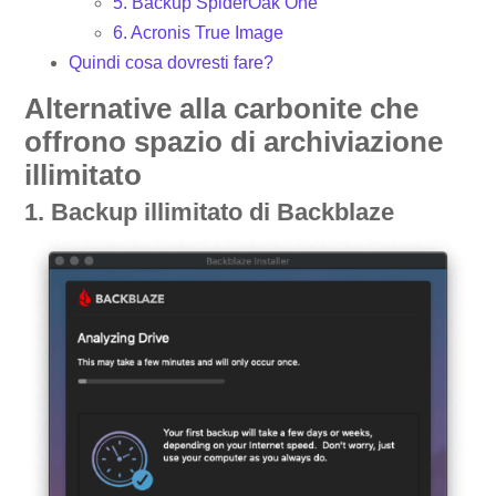
5. Backup SpiderOak One
6. Acronis True Image
Quindi cosa dovresti fare?
Alternative alla carbonite che
offrono spazio di archiviazione
illimitato
1. Backup illimitato di Backblaze