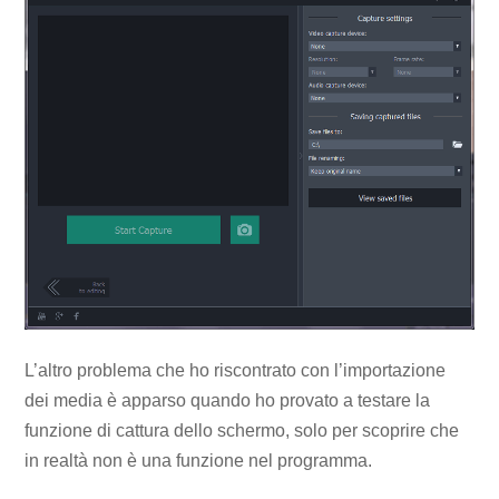
L’altro problema che ho riscontrato con l’importazione
dei media è apparso quando ho provato a testare la
funzione di cattura dello schermo, solo per scoprire che
in realtà non è una funzione nel programma.