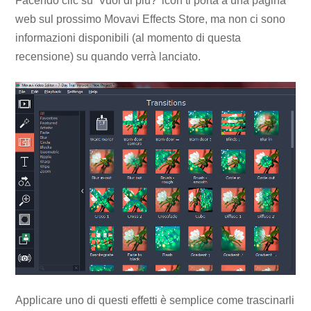
Facendo clic su ‘Vuoi di più?’ icon ti porta a una pagina
web sul prossimo Movavi Effects Store, ma non ci sono
informazioni disponibili (al momento di questa
recensione) su quando verrà lanciato.
Applicare uno di questi effetti è semplice come trascinarli