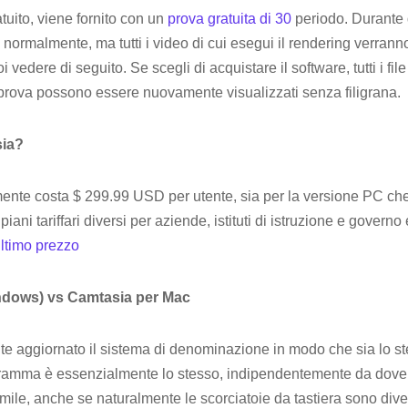
tuito, viene fornito con un
prova gratuita di 30
periodo. Durante 
 normalmente, ma tutti i video di cui esegui il rendering verran
 vedere di seguito. Se scegli di acquistare il software, tutti i file
 prova possono essere nuovamente visualizzati senza filigrana.
sia?
nte costa $ 299.99 USD per utente, sia per la versione PC che
iani tariffari diversi per aziende, istituti di istruzione e govern
ultimo prezzo
ndows) vs Camtasia per Mac
e aggiornato il sistema di denominazione in modo che sia lo s
gramma è essenzialmente lo stesso, indipendentemente da dove lo
mile, anche se naturalmente le scorciatoie da tastiera sono dive