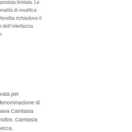
postata limitata. Le
onalità di modifica
fondita richiedono il
o dell’interfaccia
e.
vata per
 denominazione di
amava Camtasia
noltre, Camtasia
zecca.