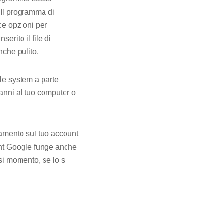
. Il programma di
sce opzioni per
erito il file di
nche pulito.
ile system a parte
 danni al tuo computer o
camento sul tuo account
nt Google funge anche
i momento, se lo si