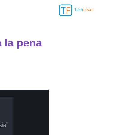
Tech
Fewer
 la pena