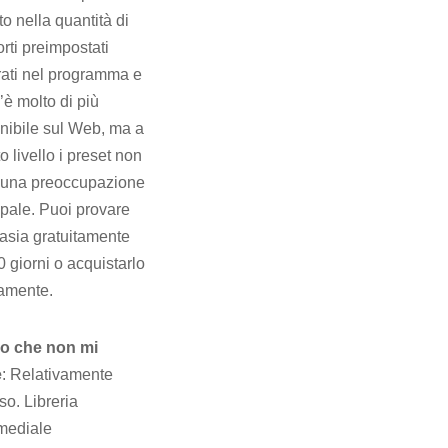
to nella quantità di
rti preimpostati
rati nel programma e
’è molto di più
nibile sul Web, ma a
o livello i preset non
 una preoccupazione
ipale. Puoi provare
sia gratuitamente
0 giorni o acquistarlo
tamente.
lo che non mi
e
: Relativamente
so. Libreria
mediale