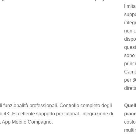
limita
suppo
integ
non c
dispo
quest
sono
princ
Camta
per 3
diret
 di funzionalità professionali. Controllo completo degli
Quel
eo 4K. Eccellente supporto per tutorial. Integrazione di
piac
e. App Mobile Compagno.
costo
multi