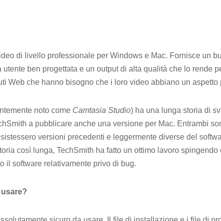
ideo di livello professionale per Windows e Mac. Fornisce un bu
a utente ben progettata e un output di alta qualità che lo rende pe
enuti Web che hanno bisogno che i loro video abbiano un aspetto 
entemente noto come
Camtasia Studio
) ha una lunga storia di s
chSmith a pubblicare anche una versione per Mac. Entrambi son
istessero versioni precedenti e leggermente diverse del softw
oria così lunga, TechSmith ha fatto un ottimo lavoro spingendo c
 il software relativamente privo di bug.
 usare?
lutamente sicuro da usare. Il file di installazione e i file di 