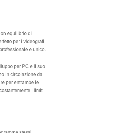
on equilibrio di
rfetto per i videografi
professionale e unico.
viluppo per PC e il suo
o in circolazione dal
are per entrambe le
ostantemente i limiti
programma stessi