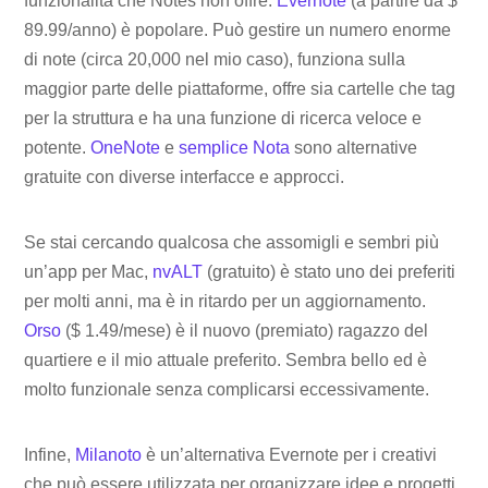
funzionalità che Notes non offre.
Evernote
(a partire da $
89.99/anno) è popolare. Può gestire un numero enorme
di note (circa 20,000 nel mio caso), funziona sulla
maggior parte delle piattaforme, offre sia cartelle che tag
per la struttura e ha una funzione di ricerca veloce e
potente.
OneNote
e
semplice Nota
sono alternative
gratuite con diverse interfacce e approcci.
Se stai cercando qualcosa che assomigli e sembri più
un’app per Mac,
nvALT
(gratuito) è stato uno dei preferiti
per molti anni, ma è in ritardo per un aggiornamento.
Orso
($ 1.49/mese) è il nuovo (premiato) ragazzo del
quartiere e il mio attuale preferito. Sembra bello ed è
molto funzionale senza complicarsi eccessivamente.
Infine,
Milanoto
è un’alternativa Evernote per i creativi
che può essere utilizzata per organizzare idee e progetti